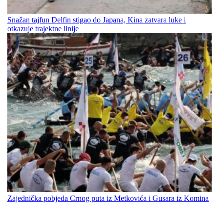
Snažan tajfun Delfin stigao do Japana, Kina zatvara luke i
otkazuje trajektne linije
Zajednička pobjeda Crnog puta iz Metkovića i Gusara iz Komina