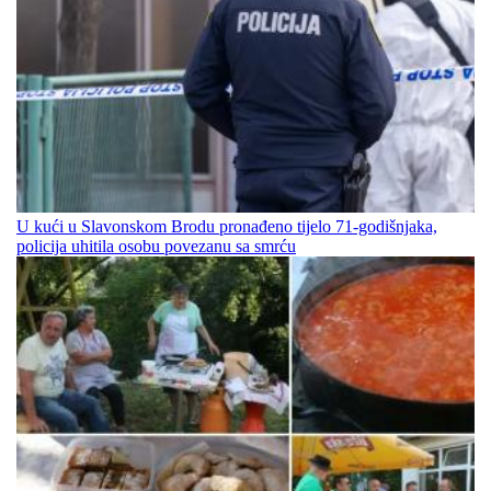
U kući u Slavonskom Brodu pronađeno tijelo 71-godišnjaka,
policija uhitila osobu povezanu sa smrću