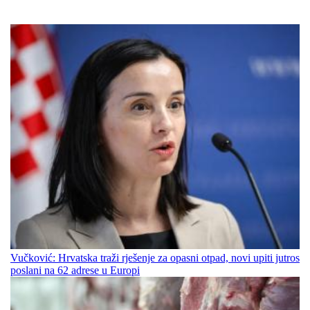
Vučković: Hrvatska traži rješenje za opasni otpad, novi upiti jutros
poslani na 62 adrese u Europi