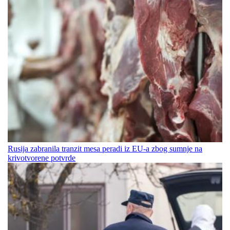
Rusija zabranila tranzit mesa peradi iz EU-a zbog sumnje na
krivotvorene potvrde