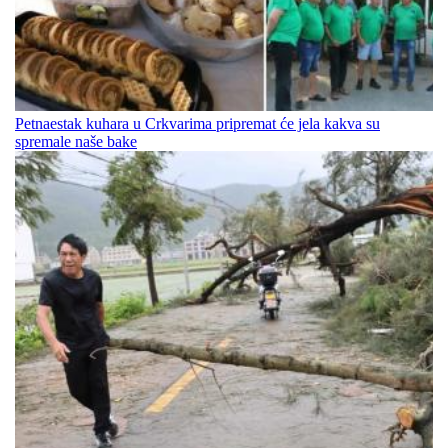
Petnaestak kuhara u Crkvarima pripremat će jela kakva su
spremale naše bake