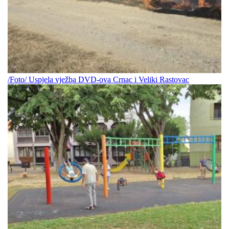
/Foto/ Uspjela vježba DVD-ova Crnac i Veliki Rastovac