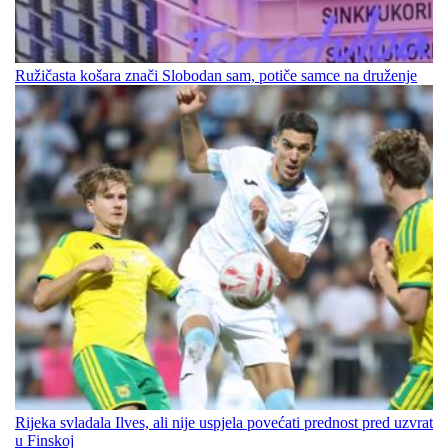
Ružičasta košara znači Slobodan sam, potiče samce na druženje
Rijeka svladala Ilves, ali nije uspjela povećati prednost pred uzvrat
u Finskoj