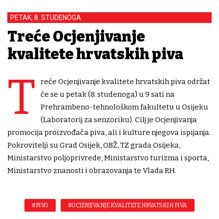
PETAK, 8. STUDENOGA
Treće Ocjenjivanje
kvalitete hrvatskih piva
T
reće Ocjenjivanje kvalitete hrvatskih piva održat
će se u petak (8. studenoga) u 9 sati na
Prehrambeno-tehnološkom fakultetu u Osijeku
(Laboratorij za senzoriku). Cilj je Ocjenjivanja
promocija proizvođača piva, ali i kulture njegova ispijanja.
Pokrovitelji su Grad Osijek, OBŽ, TZ grada Osijeka,
Ministarstvo poljoprivrede, Ministarstvo turizma i sporta,
Ministarstvo znanosti i obrazovanja te Vlada RH.
#PIVO
#OCJENJIVANJE KVALITETE HRVATSKIH PIVA