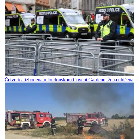
Četvorica izbodena u londonskom Covent Gardenu, žena uhićena