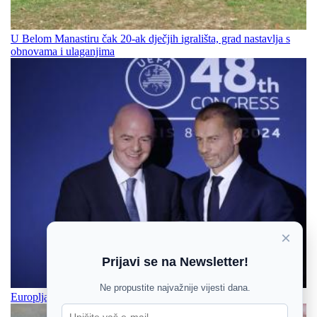
U Belom Manastiru čak 20-ak dječjih igrališta, grad nastavlja s
obnovama i ulaganjima
×
Prijavi se na Newsletter!
Ne propustite najvažnije vijesti dana.
Europljani i dalje prijete bojkotom Svjetskog prvenstva