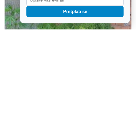
Pretplati se
Policija pronašla više od 90 stabljika marihuane, drogu i streljivo