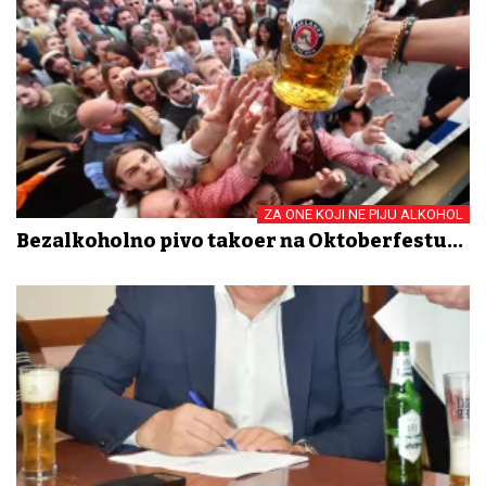
ZA ONE KOJI NE PIJU ALKOHOL
Bezalkoholno pivo također na Oktoberfestu...