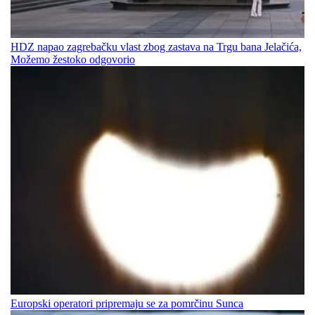
HDZ napao zagrebačku vlast zbog zastava na Trgu bana Jelačića,
Možemo žestoko odgovorio
Europski operatori pripremaju se za pomrčinu Sunca