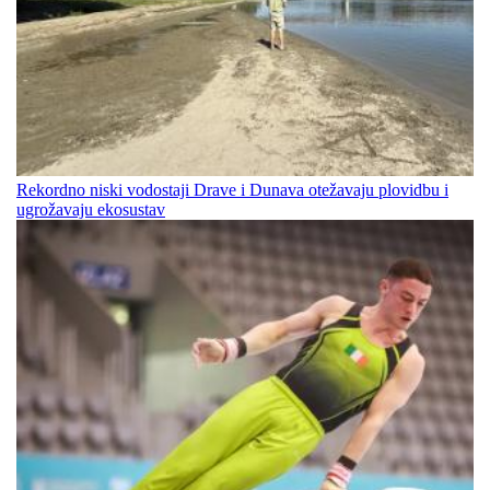
Rekordno niski vodostaji Drave i Dunava otežavaju plovidbu i
ugrožavaju ekosustav