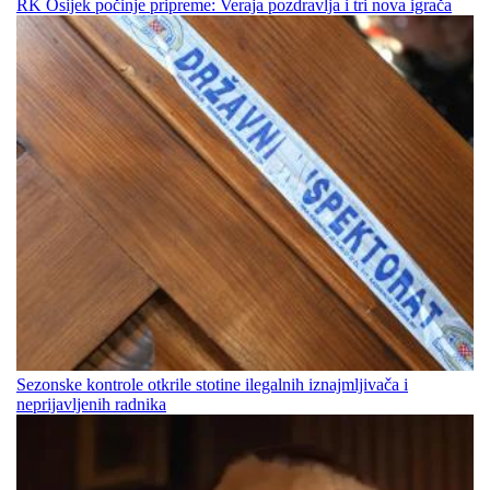
RK Osijek počinje pripreme: Veraja pozdravlja i tri nova igrača
Sezonske kontrole otkrile stotine ilegalnih iznajmljivača i
neprijavljenih radnika