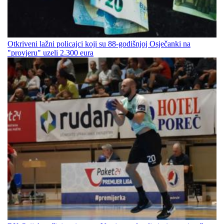
Otkriveni lažni policajci koji su 88-godišnjoj Osječanki na
"provjeru" uzeli 2.300 eura