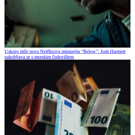
Uskoro stiže nova Netflixova miniserija “Below”: Josh Hartnett
sukobljava se s morskim čudovištem