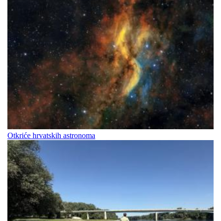
Otkriće hrvatskih astronoma