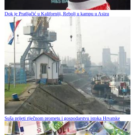
Dok je Pratljačić u Kaliforniji, Rebolj u kampu u Asizu
Suša prijeti riječnom prometu i gospodarstvu istoka Hrvatske