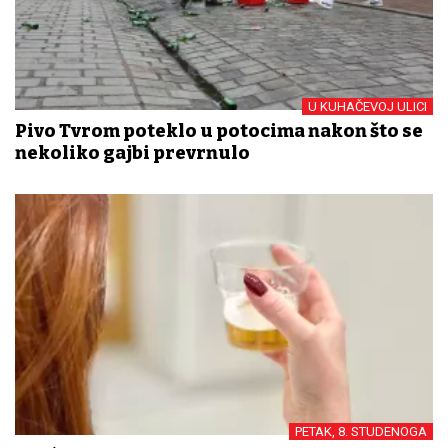
U KUHAČEVOJ ULICI
Pivo Tvrđom poteklo u potocima nakon što se
nekoliko gajbi prevrnulo
PETAK, 8. STUDENOGA