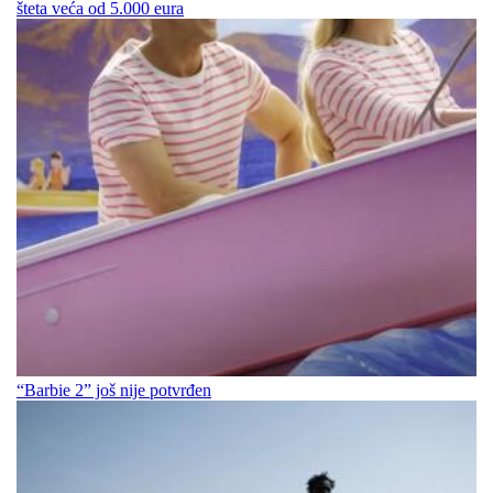
šteta veća od 5.000 eura
“Barbie 2” još nije potvrđen