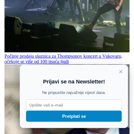
Počinje prodaja ulaznica za Thompsonov koncert u Vukovaru,
očekuje se više od 100 tisuća ljudi
×
Prijavi se na Newsletter!
Ne propustite najvažnije vijesti dana.
Pretplati se