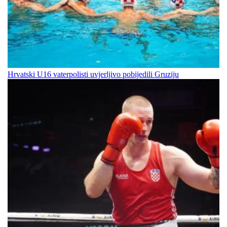
Hrvatski U16 vaterpolisti uvjerljivo pobijedili Gruziju