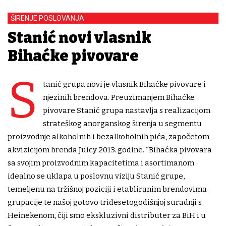
ŠIRENJE POSLOVANJA
Stanić novi vlasnik
Bihaćke pivovare
S
tanić grupa novi je vlasnik Bihaćke pivovare i
njezinih brendova. Preuzimanjem Bihaćke
pivovare Stanić grupa nastavlja s realizacijom
strateškog anorganskog širenja u segmentu
proizvodnje alkoholnih i bezalkoholnih pića, započetom
akvizicijom brenda Juicy 2013. godine. “Bihaćka pivovara
sa svojim proizvodnim kapacitetima i asortimanom
idealno se uklapa u poslovnu viziju Stanić grupe,
temeljenu na tržišnoj poziciji i etabliranim brendovima
grupacije te našoj gotovo tridesetogodišnjoj suradnji s
Heinekenom, čiji smo ekskluzivni distributer za BiH i u