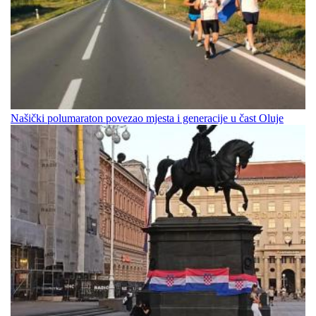
Našički polumaraton povezao mjesta i generacije u čast Oluje