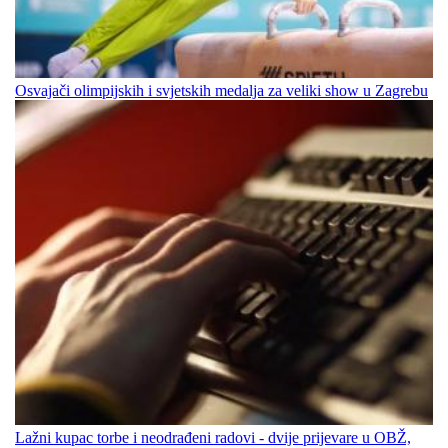
Osvajači olimpijskih i svjetskih medalja za veliki show u Zagrebu
Lažni kupac torbe i neodrađeni radovi - dvije prijevare u OBŽ,