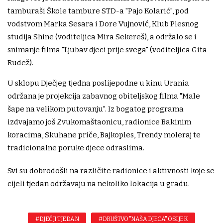
tamburaši Škole tambure STD-a "Pajo Kolarić", pod
vodstvom Marka Sesara i Dore Vujnović, Klub Plesnog
studija Shine (voditeljica Mira Sekereš), a održalo se i
snimanje filma "Ljubav djeci prije svega" (voditeljica Gita
Rudež).
U sklopu Dječjeg tjedna poslijepodne u kinu Urania
održana je projekcija zabavnog obiteljskog filma "Male
šape na velikom putovanju". Iz bogatog programa
izdvajamo još Zvukomaštaonicu, radionice Bakinim
koracima, Skuhane priče, Bajkoples, Trendy moleraj te
tradicionalne poruke djece odraslima.
Svi su dobrodošli na različite radionice i aktivnosti koje se
cijeli tjedan održavaju na nekoliko lokacija u gradu.
#DJEČJI TJEDAN
#DRUŠTVO "NAŠA DJECA" OSIJEK