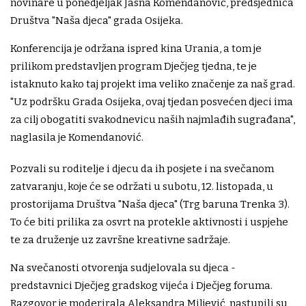
novinare u ponedjeljak Jasna Komendanović, predsjednica
Društva "Naša djeca" grada Osijeka.
Konferencija je održana ispred kina Urania, a tom je
prilikom predstavljen program Dječjeg tjedna, te je
istaknuto kako taj projekt ima veliko značenje za naš grad.
"Uz podršku Grada Osijeka, ovaj tjedan posvećen djeci ima
za cilj obogatiti svakodnevicu naših najmlađih sugrađana",
naglasila je Komendanović.
Pozvali su roditelje i djecu da ih posjete i na svečanom
zatvaranju, koje će se održati u subotu, 12. listopada, u
prostorijama Društva "Naša djeca" (Trg baruna Trenka 3).
To će biti prilika za osvrt na protekle aktivnosti i uspjehe
te za druženje uz završne kreativne sadržaje.
Na svečanosti otvorenja sudjelovala su djeca -
predstavnici Dječjeg gradskog vijeća i Dječjeg foruma.
Razgovor je moderirala Aleksandra Miljević, nastupili su