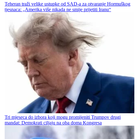
Teheran traži velike ustupke od SAD-a za otvaranje Hormuškog
tjesnaca: „Amerika više nikada ne smije prijetiti Iranu“
Tri mjeseca do izbora koji mogu promijeniti Trumpov drugi
mandat: Demokrati ciljaju na oba doma Kongresa