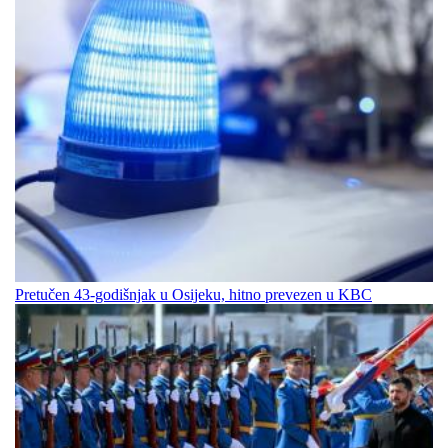
Pretučen 43-godišnjak u Osijeku, hitno prevezen u KBC