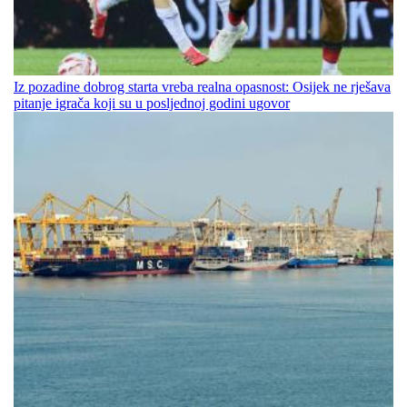
Iz pozadine dobrog starta vreba realna opasnost: Osijek ne rješava
pitanje igrača koji su u posljednoj godini ugovor