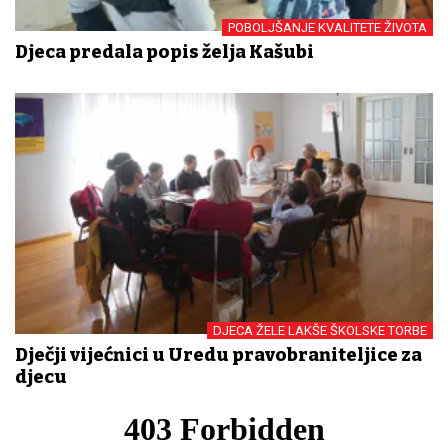
POBOLJŠANJE KVALITETE ŽIVOTA
Djeca predala popis želja Kašubi
DJECA ŽELE LAKŠE ŠKOLSKE TORBE
Dječji vijećnici u Uredu pravobraniteljice za
djecu