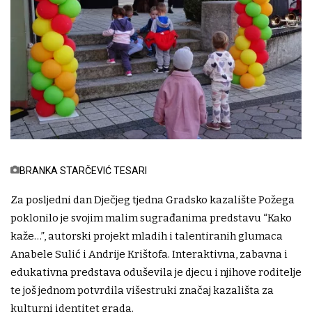
BRANKA STARČEVIĆ TESARI
Za posljedni dan Dječjeg tjedna Gradsko kazalište Požega
poklonilo je svojim malim sugrađanima predstavu “Kako
kaže…”, autorski projekt mladih i talentiranih glumaca
Anabele Sulić i Andrije Krištofa. Interaktivna, zabavna i
edukativna predstava oduševila je djecu i njihove roditelje
te još jednom potvrdila višestruki značaj kazališta za
kulturni identitet grada.