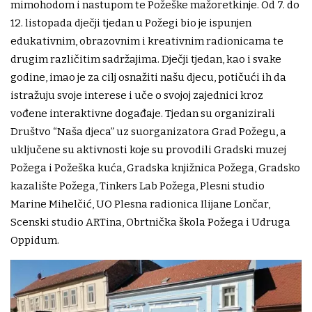
mimohodom i nastupom te Požeške mažoretkinje. Od 7. do
12. listopada dječji tjedan u Požegi bio je ispunjen
edukativnim, obrazovnim i kreativnim radionicama te
drugim različitim sadržajima. Dječji tjedan, kao i svake
godine, imao je za cilj osnažiti našu djecu, potičući ih da
istražuju svoje interese i uče o svojoj zajednici kroz
vođene interaktivne događaje. Tjedan su organizirali
Društvo “Naša djeca” uz suorganizatora Grad Požegu, a
uključene su aktivnosti koje su provodili Gradski muzej
Požega i Požeška kuća, Gradska knjižnica Požega, Gradsko
kazalište Požega, Tinkers Lab Požega, Plesni studio
Marine Mihelčić, UO Plesna radionica Ilijane Lončar,
Scenski studio ARTina, Obrtnička škola Požega i Udruga
Oppidum.