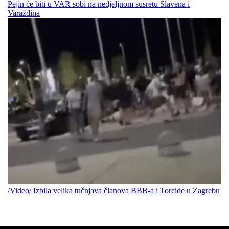
Pejin će biti u VAR sobi na nedjeljnom susretu Slavena i
Varaždina
/Video/ Izbila velika tučnjava članova BBB-a i Torcide u Zagrebu