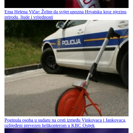
Ema Helena Vičar: Želim da svijet upozna Hrvatsku kroz njezinu
prirodu, ljude i vrijednosti
Poginula osoba u sudaru na cesti između Vinkovaca i Jankovaca,
ozlijeđeni prevezen helikopterom u KBC Osijek