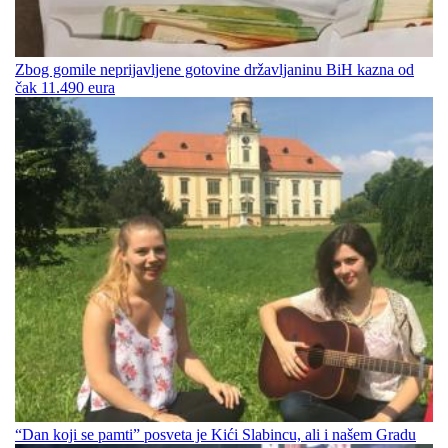
Zbog gomile neprijavljene gotovine državljaninu BiH kazna od
čak 11.490 eura
“Dan koji se pamti” posveta je Kići Slabincu, ali i našem Gradu