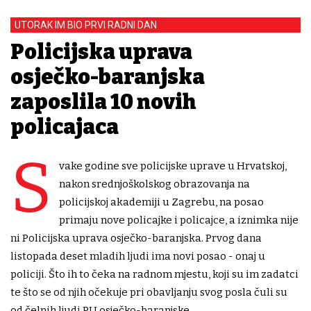
UTORAK IM BIO PRVI RADNI DAN
Policijska uprava
osječko-baranjska
zaposlila 10 novih
policajaca
S
vake godine sve policijske uprave u Hrvatskoj,
nakon srednjoškolskog obrazovanja na
policijskoj akademiji u Zagrebu, na posao
primaju nove policajke i policajce, a iznimka nije
ni Policijska uprava osječko-baranjska. Prvog dana
listopada deset mladih ljudi ima novi posao - onaj u
policiji. Što ih to čeka na radnom mjestu, koji su im zadatci
te što se od njih očekuje pri obavljanju svog posla čuli su
od čelnih ljudi PU osječko-baranjske.