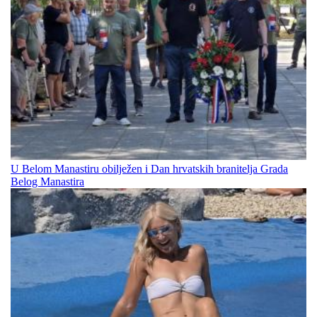
U Belom Manastiru obilježen i Dan hrvatskih branitelja Grada
Belog Manastira