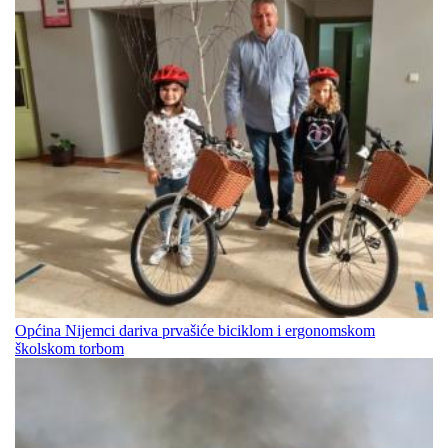
Općina Nijemci dariva prvašiće biciklom i ergonomskom
školskom torbom