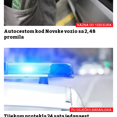
KAZNA OD 1530 EURA
Autocestom kod Novske vozio sa 2, 48
promila
PU OSJEČKO-BARANJSKA
Tijekom protekla 24 sata jedanaest