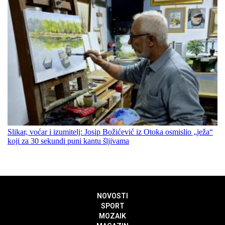
Slikar, voćar i izumitelj: Josip Božićević iz Otoka osmislio „ježa“
koji za 30 sekundi puni kantu šljivama
NOVOSTI
SPORT
MOZAIK