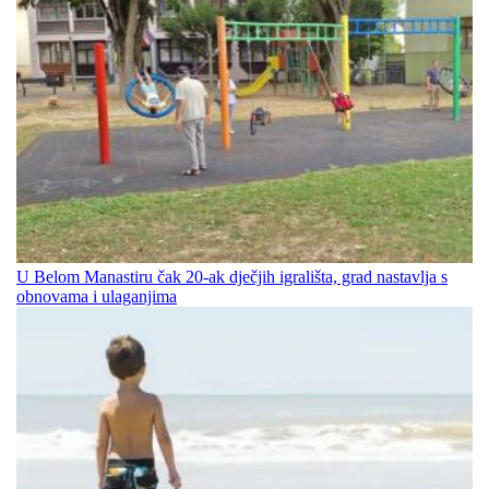
U Belom Manastiru čak 20-ak dječjih igrališta, grad nastavlja s
obnovama i ulaganjima