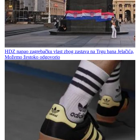
HDZ napao zagrebačku vlast zbog zastava na Trgu bana Jelačića,
Možemo žestoko odgovorio