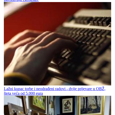
Lažni kupac torbe i neodrađeni radovi - dvije prijevare u OBŽ,
šteta veća od 5.000 eura