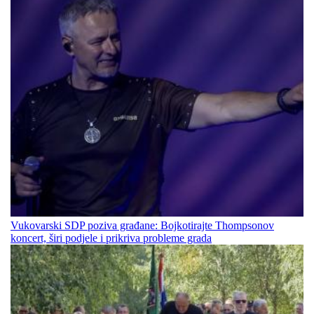
Vukovarski SDP poziva građane: Bojkotirajte Thompsonov
koncert, širi podjele i prikriva probleme grada