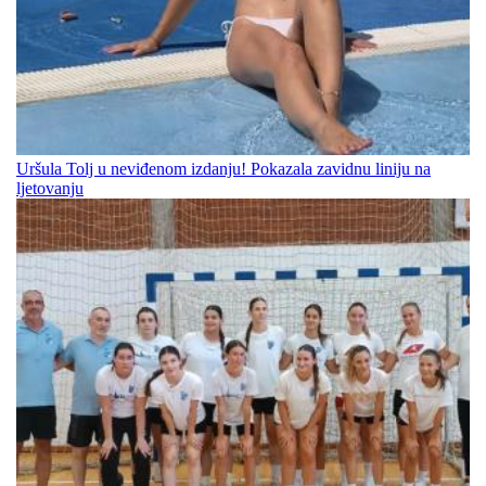
Uršula Tolj u neviđenom izdanju! Pokazala zavidnu liniju na
ljetovanju