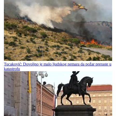
Tucaković: Dovoljno je malo ljudskog nemara da požar preraste u
katastrofu