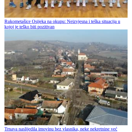
Rukometašice Osijeka na okupu: Neizvjesna i teška situacija u
kojoj je teško biti pozitivan
Trnava naslijedila imovinu bez vlasnika, neke nekretnine već