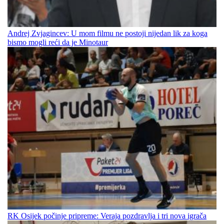
Andrej Zvjagincev: U mom filmu ne postoji nijedan lik za koga
bismo mogli reći da je Minotaur
RK Osijek počinje pripreme: Veraja pozdravlja i tri nova igrača