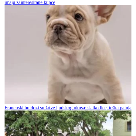
imaju zainteresirane kupce
Francuski buldozi su žrtve ljudskog ukusa: slatko lice, teška patnja