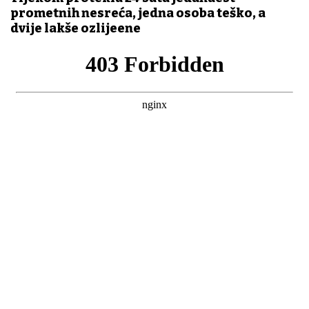
prometnih nesreća, jedna osoba teško, a
dvije lakše ozlijeđene