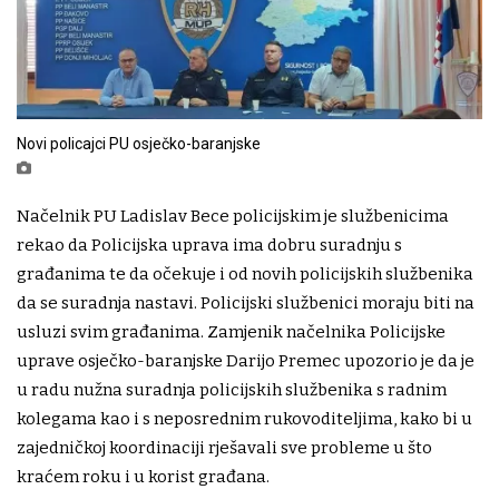
Novi policajci PU osječko-baranjske
Načelnik PU Ladislav Bece policijskim je službenicima
rekao da Policijska uprava ima dobru suradnju s
građanima te da očekuje i od novih policijskih službenika
da se suradnja nastavi. Policijski službenici moraju biti na
usluzi svim građanima. Zamjenik načelnika Policijske
uprave osječko-baranjske Darijo Premec upozorio je da je
u radu nužna suradnja policijskih službenika s radnim
kolegama kao i s neposrednim rukovoditeljima, kako bi u
zajedničkoj koordinaciji rješavali sve probleme u što
kraćem roku i u korist građana.