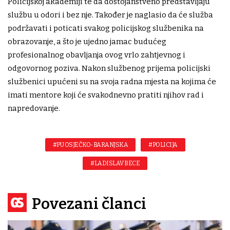
Policijskoj akademiji te da dostojanstveno predstavljaju
službu u odori i bez nje. Također je naglasio da će služba
podržavati i poticati svakog policijskog službenika na
obrazovanje, a što je ujedno jamac budućeg
profesionalnog obavljanja ovog vrlo zahtjevnog i
odgovornog poziva. Nakon službenog prijema policijski
službenici upućeni su na svoja radna mjesta na kojima će
imati mentore koji će svakodnevno pratiti njihov rad i
napredovanje.
#PU OSJEČKO-BARANJSKA
#POLICIJA
#LADISLAV BECE
Povezani članci