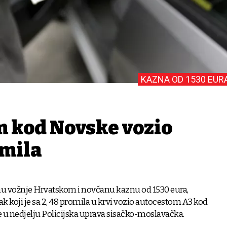
KAZNA OD 1530 EUR
 kod Novske vozio
omila
 vožnje Hrvatskom i novčanu kaznu od 1530 eura,
ak koji je sa 2, 48 promila u krvi vozio autocestom A3 kod
je u nedjelju Policijska uprava sisačko-moslavačka.