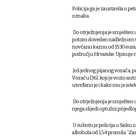
Policija ga je zaustavila u pe
oznaka.
Do otrježnjenja je smješten u
potom doveden nadležnom Op
novčanu kaznu od 1530 eura, 
području Hrvatske. Upisuje m
Još jednog pijanog vozača, po
Vozaču (36), koji je vozio aut
utvrđeno je i kako mu je iste
Do otrježnjenja je smješten u
njega slijedi optužni prije
U subotu je policija u Sisku 
alkohola od 1,54 promila. 'Z