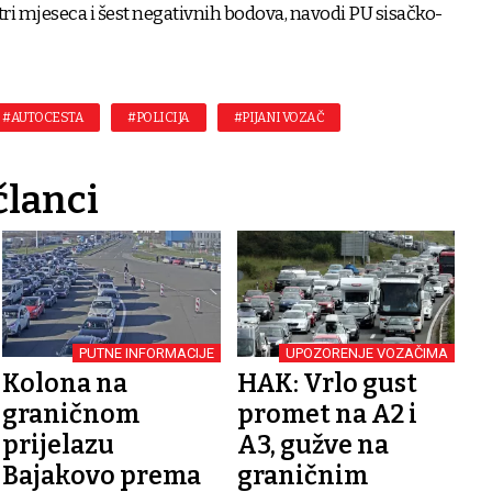
ri mjeseca i šest negativnih bodova, navodi PU sisačko-
#AUTOCESTA
#POLICIJA
#PIJANI VOZAČ
članci
PUTNE INFORMACIJE
UPOZORENJE VOZAČIMA
Kolona na
HAK: Vrlo gust
graničnom
promet na A2 i
prijelazu
A3, gužve na
Bajakovo prema
graničnim