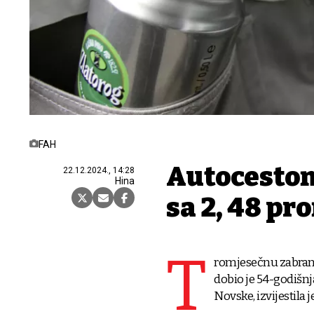
FAH
Autocestom
22.12.2024., 14:28
Hina
sa 2, 48 pr
T
romjesečnu zabranu
dobio je 54-godišnj
Novske, izvijestila 