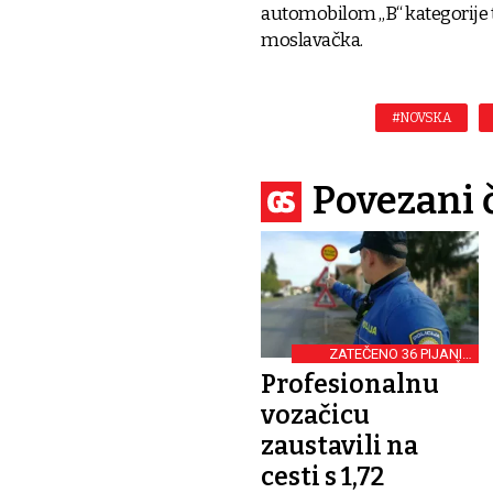
automobilom „B“ kategorije t
moslavačka.
#NOVSKA
Povezani 
ZATEČENO 36 PIJANIH
VOZAČA
Profesionalnu
vozačicu
zaustavili na
cesti s 1,72