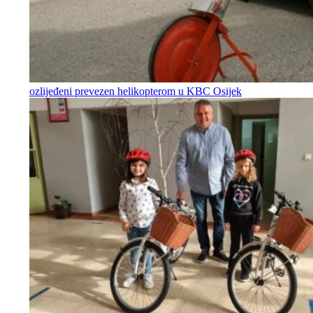
ozlijeđeni prevezen helikopterom u KBC Osijek