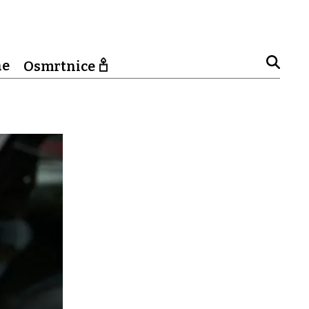
ne
Osmrtnice