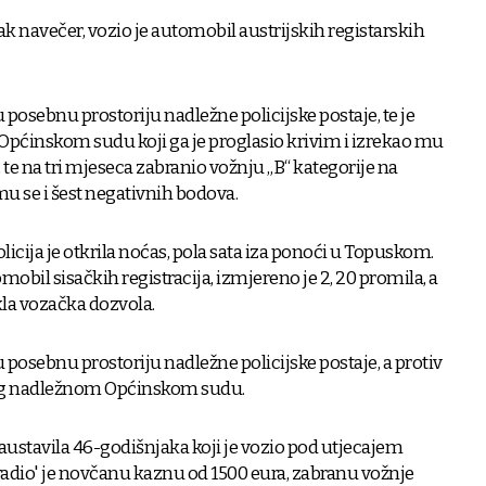
tak navečer, vozio je automobil austrijskih registarskih
 posebnu prostoriju nadležne policijske postaje, te je
ćinskom sudu koji ga je proglasio krivim i izrekao mu
te na tri mjeseca zabranio vožnju „B“ kategorije na
u se i šest negativnih bodova.
licija je otkrila noćas, pola sata iza ponoći u Topuskom.
omobil sisačkih registracija, izmjereno je 2, 20 promila, a
kla vozačka dozvola.
 posebnu prostoriju nadležne policijske postaje, a protiv
dlog nadležnom Općinskom sudu.
zaustavila 46-godišnjaka koji je vozio pod utjecajem
aradio' je novčanu kaznu od 1500 eura, zabranu vožnje