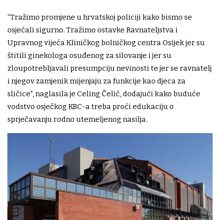
“Tražimo promjene u hrvatskoj policiji kako bismo se
osjećali sigurno. Tražimo ostavke Ravnateljstva i
Upravnog vijeća Kliničkog bolničkog centra Osijek jer su
štitili ginekologa osuđenog za silovanje i jer su
zloupotrebljavali presumpciju nevinosti te jer se ravnatelj
i njegov zamjenik mijenjaju za funkcije kao djeca za
sličice", naglasila je Celing Čelić, dodajući kako buduće
vodstvo osječkog KBC-a treba proći edukaciju o
sprječavanju rodno utemeljenog nasilja.