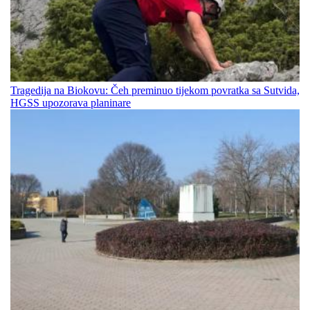
Tragedija na Biokovu: Čeh preminuo tijekom povratka sa Sutvida,
HGSS upozorava planinare