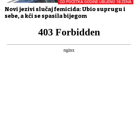
OD POČETKA GODINE UBIJENO 18 ŽENA
Novi jezivi slučaj femicida: Ubio suprugu i
sebe, a kći se spasila bijegom