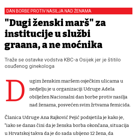
DAN BORBE PROTIV NASILJA NAD ŽENAMA
"Dugi ženski marš" za
institucije u službi
građana, a ne moćnika
Traže se ostavke vodstva KBC-a Osijek jer je štitilo
osuđenog ginekologa
D
ugim ženskim maršem osječkim ulicama u
nedjelju je u organizaciji Udruge Adela
obilježen Nacionalni dan borbe protiv nasilja
nad ženama, posvećen svim žrtvama femicida.
Članica Udruge Ana Rajković Pejić podsjetila je kako je,
"iako se danas čini da je ženska borba okončana, situacija
u Hrvatskoj takva da je do sada ubijeno 12 žena, da