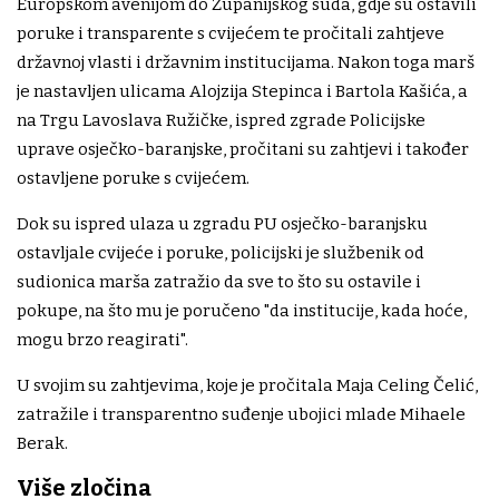
Europskom avenijom do Županijskog suda, gdje su ostavili
poruke i transparente s cvijećem te pročitali zahtjeve
državnoj vlasti i državnim institucijama. Nakon toga marš
je nastavljen ulicama Alojzija Stepinca i Bartola Kašića, a
na Trgu Lavoslava Ružičke, ispred zgrade Policijske
uprave osječko-baranjske, pročitani su zahtjevi i također
ostavljene poruke s cvijećem.
Dok su ispred ulaza u zgradu PU osječko-baranjsku
ostavljale cvijeće i poruke, policijski je službenik od
sudionica marša zatražio da sve to što su ostavile i
pokupe, na što mu je poručeno "da institucije, kada hoće,
mogu brzo reagirati".
U svojim su zahtjevima, koje je pročitala Maja Celing Čelić,
zatražile i transparentno suđenje ubojici mlade Mihaele
Berak.
Više zločina