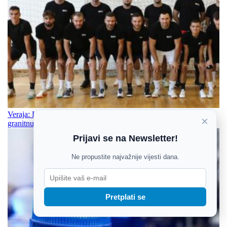
Veraja: Ligu za prvaka moramo si svi postaviti kao cilj, gradimo
×
granitnu obranu
Prijavi se na Newsletter!
Ne propustite najvažnije vijesti dana.
Pretplati se