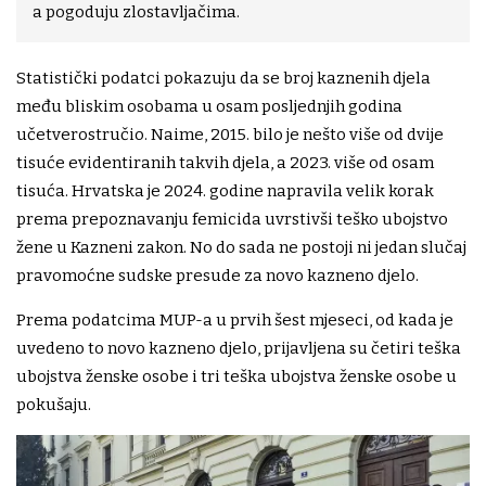
a pogoduju zlostavljačima.
Statistički podatci pokazuju da se broj kaznenih djela
među bliskim osobama u osam posljednjih godina
učetverostručio. Naime, 2015. bilo je nešto više od dvije
tisuće evidentiranih takvih djela, a 2023. više od osam
tisuća. Hrvatska je 2024. godine napravila velik korak
prema prepoznavanju femicida uvrstivši teško ubojstvo
žene u Kazneni zakon. No do sada ne postoji ni jedan slučaj
pravomoćne sudske presude za novo kazneno djelo.
Prema podatcima MUP-a u prvih šest mjeseci, od kada je
uvedeno to novo kazneno djelo, prijavljena su četiri teška
ubojstva ženske osobe i tri teška ubojstva ženske osobe u
pokušaju.