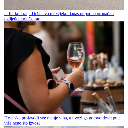
U Parku kralja Držislava u Osijeku danas popodne pronađen
ozlijeđeni muškarac
Hrvatska proizvodi sve manje vina, a uvozi ga gotovo deset puta
više nego što izvozi