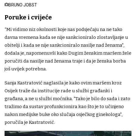
BRUNO JOBST
Poruke i cvijeće
“Mi vidimo niz okolnosti koje nas podsjećaju na ne tako
davna vremena kada se nije sankcioniralo zlostavljanje u
obitelji i kada se nije sankcioniralo nasilje nad ženama",
dodala je, napomenuvši kako Dugim ženskim maršem žele
poručiti da nasilje nad ženama traje i da je ženska borba
još uvijek potrebna.
Sanja Kastratović naglasila je kako ovim maršem kroz
Osijek traže da institucije rade u službi građanki i
građana, a ne u službi moćnika. "Tako je bilo do sada i zato
tražimo da sustav profunkcionira kao što je to učinjeno
nakon medijske buke oko slučaja osječkog ginekologa",
poručila je Kastratović.