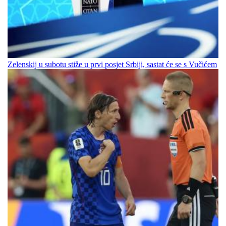
Zelenskij u subotu stiže u prvi posjet Srbiji, sastat će se s Vučićem