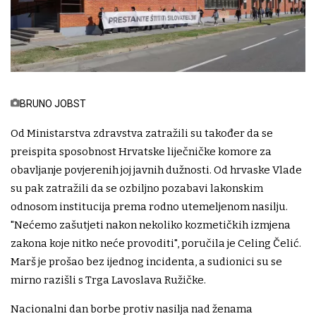
BRUNO JOBST
Od Ministarstva zdravstva zatražili su također da se
preispita sposobnost Hrvatske liječničke komore za
obavljanje povjerenih joj javnih dužnosti. Od hrvaske Vlade
su pak zatražili da se ozbiljno pozabavi lakonskim
odnosom institucija prema rodno utemeljenom nasilju.
"Nećemo zašutjeti nakon nekoliko kozmetičkih izmjena
zakona koje nitko neće provoditi", poručila je Celing Čelić.
Marš je prošao bez ijednog incidenta, a sudionici su se
mirno razišli s Trga Lavoslava Ružičke.
Nacionalni dan borbe protiv nasilja nad ženama