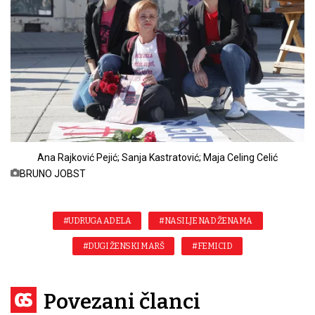
Ana Rajković Pejić; Sanja Kastratović; Maja Celing Celić
BRUNO JOBST
#UDRUGA ADELA
#NASILJE NAD ŽENAMA
#DUGI ŽENSKI MARŠ
#FEMICID
Povezani članci