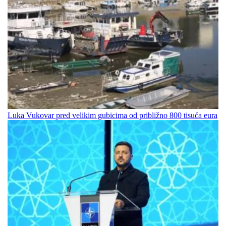
Luka Vukovar pred velikim gubicima od približno 800 tisuća eura