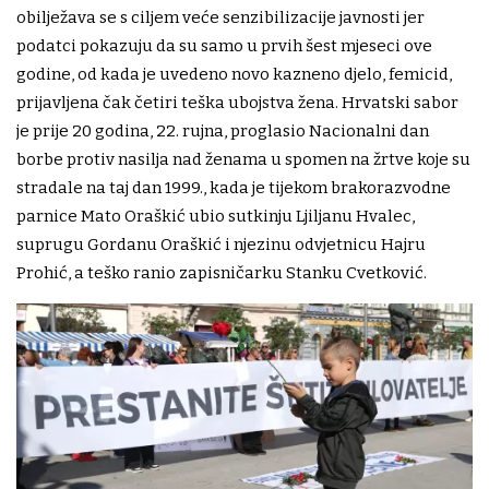
obilježava se s ciljem veće senzibilizacije javnosti jer
podatci pokazuju da su samo u prvih šest mjeseci ove
godine, od kada je uvedeno novo kazneno djelo, femicid,
prijavljena čak četiri teška ubojstva žena. Hrvatski sabor
je prije 20 godina, 22. rujna, proglasio Nacionalni dan
borbe protiv nasilja nad ženama u spomen na žrtve koje su
stradale na taj dan 1999., kada je tijekom brakorazvodne
parnice Mato Oraškić ubio sutkinju Ljiljanu Hvalec,
suprugu Gordanu Oraškić i njezinu odvjetnicu Hajru
Prohić, a teško ranio zapisničarku Stanku Cvetković.