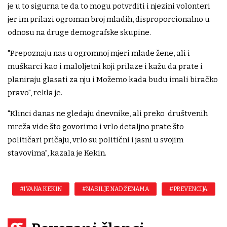
je u to sigurna te da to mogu potvrditi i njezini volonteri
jer im prilazi ogroman broj mladih, disproporcionalno u
odnosu na druge demografske skupine.
"Prepoznaju nas u ogromnoj mjeri mlade žene, ali i
muškarci kao i maloljetni koji prilaze i kažu da prate i
planiraju glasati za nju i Možemo kada budu imali biračko
pravo", rekla je.
"Klinci danas ne gledaju dnevnike, ali preko društvenih
mreža vide što govorimo i vrlo detaljno prate što
političari pričaju, vrlo su politični i jasni u svojim
stavovima", kazala je Kekin.
#IVANA KEKIN
#NASILJE NAD ŽENAMA
#PREVENCIJA