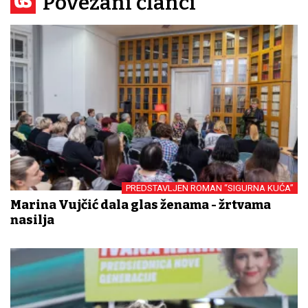
Povezani članci
PREDSTAVLJEN ROMAN “SIGURNA KUĆA”
Marina Vujčić dala glas ženama - žrtvama
nasilja