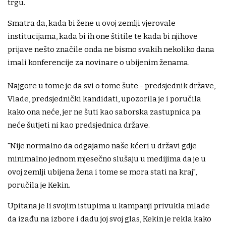
trgu.
Smatra da, kada bi žene u ovoj zemlji vjerovale
institucijama, kada bi ih one štitile te kada bi njihove
prijave nešto značile onda ne bismo svakih nekoliko dana
imali konferencije za novinare o ubijenim ženama.
Najgore u tome je da svi o tome šute - predsjednik države,
Vlade, predsjednički kandidati, upozorila je i poručila
kako ona neće, jer ne šuti kao saborska zastupnica pa
neće šutjeti ni kao predsjednica države.
"Nije normalno da odgajamo naše kćeri u državi gdje
minimalno jednom mjesečno slušaju u medijima da je u
ovoj zemlji ubijena žena i tome se mora stati na kraj",
poručila je Kekin.
Upitana je li svojim istupima u kampanji privukla mlade
da izađu na izbore i dadu joj svoj glas, Kekin je rekla kako