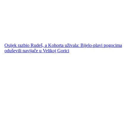
Osijek razbio Rudeš, a Kohorta uživala: Bijelo-plavi pogocima
oduševili navijače u Velikoj Gorici