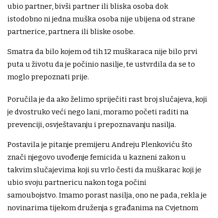
ubio partner, bivši partner ili bliska osoba dok
istodobno ni jedna muška osoba nije ubijena od strane
partnerice, partnera ili bliske osobe.
Smatra da bilo kojem od tih 12 muškaraca nije bilo prvi
puta u životu da je počinio nasilje, te ustvrdila da se to
moglo prepoznati prije.
Poručila je da ako želimo spriječiti rast broj slučajeva, koji
je dvostruko veći nego lani, moramo početi raditi na
prevenciji, osvještavanju i prepoznavanju nasilja.
Postavila je pitanje premijeru Andreju Plenkoviću što
znači njegovo uvođenje femicida u kazneni zakon u
takvim slučajevima koji su vrlo česti da muškarac koji je
ubio svoju partnericu nakon toga počini
samoubojstvo. Imamo porast nasilja, ono ne pada, rekla je
novinarima tijekom druženja s građanima na Cvjetnom