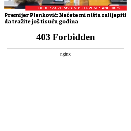
ODBOR ZA ZDRAVSTVO: U PRVOM PLANU OKRŠAJ
PREMIJERA I OPORBE
Premijer Plenković: Nećete mi ništa zalijepiti
da tražite još tisuću godina