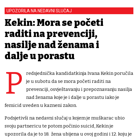
UPOZORILA NA NEDAVNI SLUČAJ
Kekin: Mora se početi
raditi na prevenciji,
nasilje nad ženama i
dalje u porastu
P
redsjednička kandidatkinja Ivana Kekin poručila
je u subotu da se mora početi raditi na
prevenciji, osvještavanju i prepoznavanju nasilja
nad ženama koje je i dalje u porastu iako je
femicid uveden u kazneni zakon.
Podsjetivši na nedavni slučaj u kojem je muškarac ubio
svoju partnericu te potom počinio suicid, Kekin je
upozorila da je to 18. žena ubijena u ovoj godini i 12. koju je