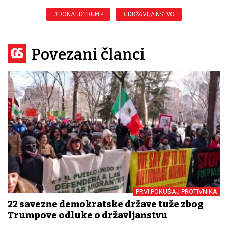
#DONALD TRUMP
#DRŽAVLJANSTVO
Povezani članci
PRVI POKUŠAJ PROTIVNIKA
22 savezne demokratske države tuže zbog
Trumpove odluke o državljanstvu