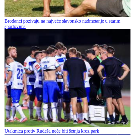
Brođanci pozivaju na najveće slavonsko nadmetanje u starim
športovima
Utakmica protiv Rudeša neće biti šetnja kroz park