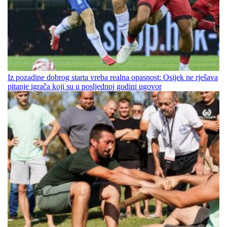
Iz pozadine dobrog starta vreba realna opasnost: Osijek ne rješava
pitanje igrača koji su u posljednoj godini ugovor