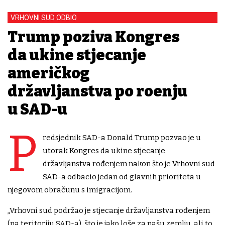
VRHOVNI SUD ODBIO
Trump poziva Kongres
da ukine stjecanje
američkog
državljanstva po rođenju
u SAD-u
P
redsjednik SAD-a Donald Trump pozvao je u
utorak Kongres da ukine stjecanje
državljanstva rođenjem nakon što je Vrhovni sud
SAD-a odbacio jedan od glavnih prioriteta u
njegovom obračunu s imigracijom.
„Vrhovni sud podržao je stjecanje državljanstva rođenjem
(na teritoriju SAD-a), što je jako loše za našu zemlju, ali to