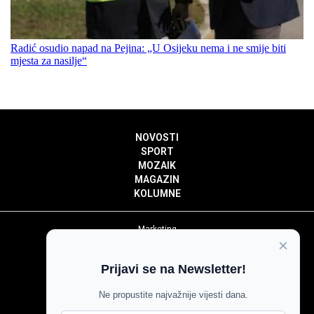
Radić osudio napad na Pejina: „U Osijeku nema i ne smije biti
mjesta za nasilje“
NOVOSTI
SPORT
MOZAIK
MAGAZIN
KOLUMNE
Marketing
×
Politika privatnosti
Politika kolačića
Prijavi se na Newsletter!
Impressum
Pravila prenošenja sadržaja
Ne propustite najvažnije vijesti dana.
Pravila komentiranja
Agroglas