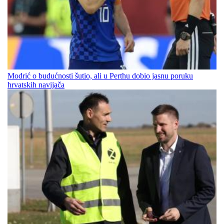
Modrić o budućnosti šutio, ali u Perthu dobio jasnu poruku
hrvatskih navijača