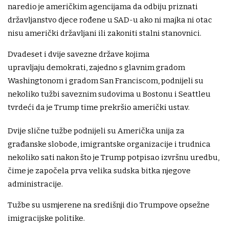
naredio je američkim agencijama da odbiju priznati
državljanstvo djece rođene u SAD-u ako ni majka ni otac
nisu američki državljani ili zakoniti stalni stanovnici.
Dvadeset i dvije savezne države kojima
upravljaju demokrati, zajedno s glavnim gradom
Washingtonom i gradom San Franciscom, podnijeli su
nekoliko tužbi saveznim sudovima u Bostonu i Seattleu
tvrdeći da je Trump time prekršio američki ustav.
Dvije slične tužbe podnijeli su Američka unija za
građanske slobode, imigrantske organizacije i trudnica
nekoliko sati nakon što je Trump potpisao izvršnu uredbu,
čime je započela prva velika sudska bitka njegove
administracije.
Tužbe su usmjerene na središnji dio Trumpove opsežne
imigracijske politike.