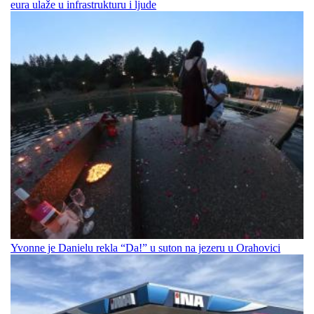
eura ulaže u infrastrukturu i ljude
Yvonne je Danielu rekla “Da!” u suton na jezeru u Orahovici