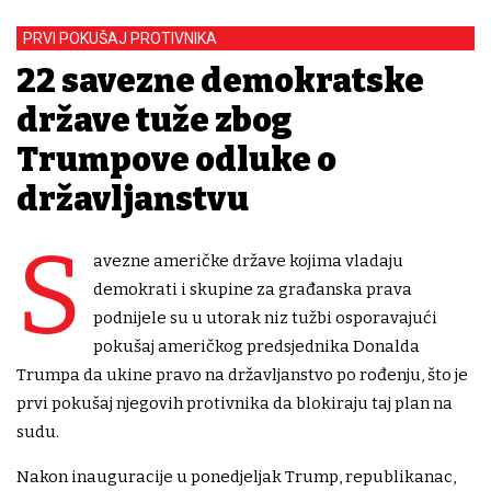
PRVI POKUŠAJ PROTIVNIKA
22 savezne demokratske
države tuže zbog
Trumpove odluke o
državljanstvu
S
avezne američke države kojima vladaju
demokrati i skupine za građanska prava
podnijele su u utorak niz tužbi osporavajući
pokušaj američkog predsjednika Donalda
Trumpa da ukine pravo na državljanstvo po rođenju, što je
prvi pokušaj njegovih protivnika da blokiraju taj plan na
sudu.
Nakon inauguracije u ponedjeljak Trump, republikanac,