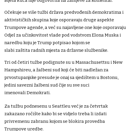
Bijela kuća nije odgovorila na zahtjeve za komentar.
Očekuje se više tužbi država predvođenih demokratima i
aktivističkih skupina koje osporavaju druge aspekte
Trumpove agende, a već su najavljene one koje osporavaju
Odjel za učinkovitost vlade pod vodstvom Elona Muska i
naredbu koju je Trump potpisao kojom se
slabi zaštita radnih mjesta za državne službenike.
Tri od četiri tužbe podignute su u Massachusettsu i New
Hampshireu, a žalbeni sud koji će biti nadležan za
prvostupanjske presude je onaj sa sjedištem u Bostonu,
jedini savezni žalbeni sud čije su sve suci
imenovali Demokrati.
Za tužbu podnesenu u Seattleu već je za četvrtak
zakazano ročište kako bi se vidjelo treba li izdati
privremenu zabranu kojom se blokira provedba
Trumpove uredbe.