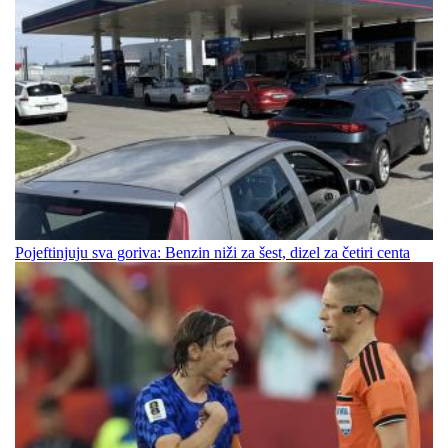
Pojeftinjuju sva goriva: Benzin niži za šest, dizel za četiri centa