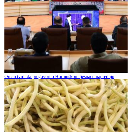
Oman tvrdi da pregovori o Hormuškom tjesnacu napreduju