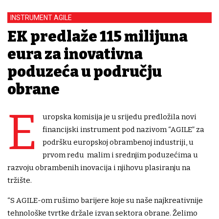
INSTRUMENT AGILE
EK predlaže 115 milijuna
eura za inovativna
poduzeća u području
obrane
E
uropska komisija je u srijedu predložila novi
financijski instrument pod nazivom “AGILE” za
podršku europskoj obrambenoj industriji, u
prvom redu malim i srednjim poduzećima u
razvoju obrambenih inovacija i njihovu plasiranju na
tržište.
“S AGILE-om rušimo barijere koje su naše najkreativnije
tehnološke tvrtke držale izvan sektora obrane. Želimo