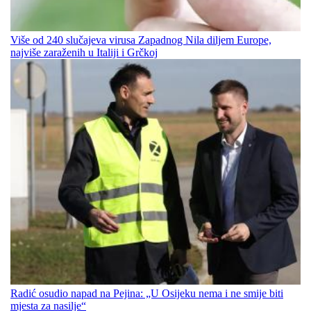
Više od 240 slučajeva virusa Zapadnog Nila diljem Europe,
najviše zaraženih u Italiji i Grčkoj
Radić osudio napad na Pejina: „U Osijeku nema i ne smije biti
mjesta za nasilje“