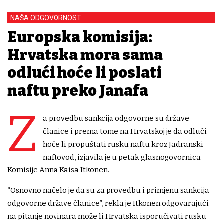
NAŠA ODGOVORNOST
Europska komisija:
Hrvatska mora sama
odlući hoće li poslati
naftu preko Janafa
Z
a provedbu sankcija odgovorne su države
članice i prema tome na Hrvatskoj je da odluči
hoće li propuštati rusku naftu kroz Jadranski
naftovod, izjavila je u petak glasnogovornica
Komisije Anna Kaisa Itkonen.
“Osnovno načelo je da su za provedbu i primjenu sankcija
odgovorne države članice”, rekla je Itkonen odgovarajući
na pitanje novinara može li Hrvatska isporučivati rusku