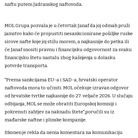
naftu putem Jadranskog naftovoda.
MOL Grupa pozvala je u četvrtak Janaf da joj odmah pruži
jamstvo kako će propustiti nesankcionirane pošiljke ruske
sirove nafte koje joj stižu morem, a najkasnije do petka ili
će Janaf snositi pravnu i financijsku odgovornost za svaku
financijsku štetu nastalu zbog kašnjenja u dolasku
potvrde transporta.
"Prema sankcijama EU-a i SAD-a, hrvatski operator
naftovoda mora to učiniti. MOL očekuje izravan odgovor
od hrvatske tvrtke najkasnije do 27. veljače 2026. U slučaju
odbijanja, MOL se može obratiti Europskoj komisiji i
pokrenuti zahtjev za naknadu štete",poručili su iz
mađarske naftne i plinske kompanije.
Itkonen je rekla da nema komentara na komunikaciju