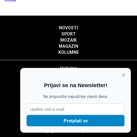
NOVOSTI
SPORT
MOZAIK
MAGAZIN
KOLUMNE
Marketing
×
Politika privatnosti
Politika kolačića
Prijavi se na Newsletter!
Impressum
Pravila prenošenja sadržaja
Ne propustite najvažnije vijesti dana.
Pravila komentiranja
Agroglas
Pretplati se
Copyright © Glas Slavonije 2024.