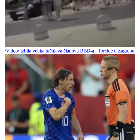
/Video/ Izbila velika tučnjava članova BBB-a i Torcide u Zagrebu