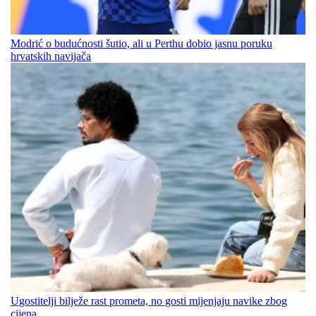
Modrić o budućnosti šutio, ali u Perthu dobio jasnu poruku
hrvatskih navijača
Ugostitelji bilježe rast prometa, no gosti mijenjaju navike zbog
cijena