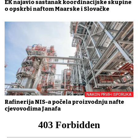
EK najavio sastanak koordinacijske skupine
o opskrbi naftom Mađarske i Slovačke
NAKON PRVIH ISPORUKA
Rafinerija NIS-a počela proizvodnju nafte
cjevovodima Janafa