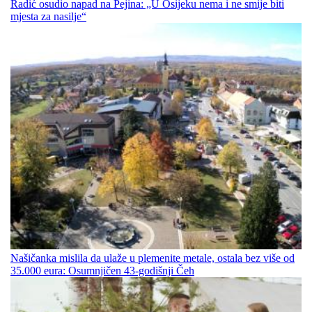
Radić osudio napad na Pejina: „U Osijeku nema i ne smije biti
mjesta za nasilje“
Našičanka mislila da ulaže u plemenite metale, ostala bez više od
35.000 eura: Osumnjičen 43-godišnji Čeh