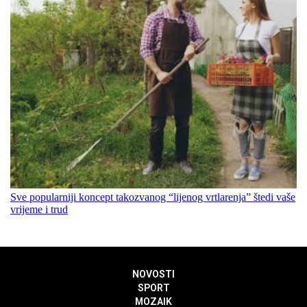
Sve popularniji koncept takozvanog “lijenog vrtlarenja” štedi vaše
vrijeme i trud
NOVOSTI
SPORT
MOZAIK