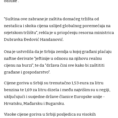
odluke".
"Suština ove zabrane je zaštita domaćeg tržišta od
nestašica i skoka cijena uslijed globalnog poremećaja na
svjetskom tržištu", rekla je u priopćenju resorna ministrica
Dubravka Đedović Handanović.
Ona je ustvrdila da je Srbija zemlja u kojoj građani plaćaju
naftne derivate "jeftinije u odnosu na njihovu realnu
cijenu na burzi", te da "država čini sve kako bi zaštititi
građane i gospodarstvo".
Cijene goriva u Srbiji su trenutačno 1,53 eura za litru
benzina te 1,69 za litru dizela i među najvišim su u regiji,
uključujući i susjedne države članice Europske unije -
Hrvatsku, Mađarsku i Bugarsku.
Visoke cijene goriva u Srbiji posljedica su visokih