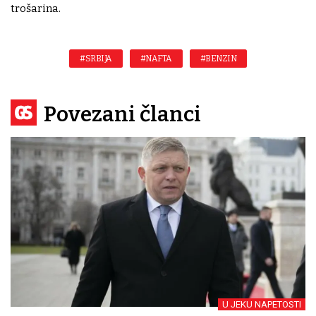
trošarina.
#SRBIJA
#NAFTA
#BENZIN
Povezani članci
U JEKU NAPETOSTI