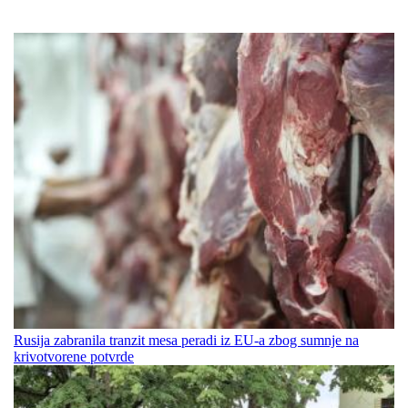
Rusija zabranila tranzit mesa peradi iz EU-a zbog sumnje na
krivotvorene potvrde