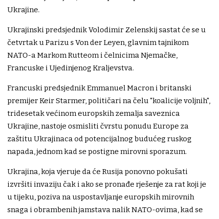
Ukrajine.
Ukrajinski predsjednik Volodimir Zelenskij sastat će se u
četvrtak u Parizu s Von der Leyen, glavnim tajnikom
NATO-a Markom Rutteom i čelnicima Njemačke,
Francuske i Ujedinjenog Kraljevstva.
Francuski predsjednik Emmanuel Macron i britanski
premijer Keir Starmer, političari na čelu "koalicije voljnih",
tridesetak većinom europskih zemalja saveznica
Ukrajine, nastoje osmisliti čvrstu ponudu Europe za
zaštitu Ukrajinaca od potencijalnog budućeg ruskog
napada, jednom kad se postigne mirovni sporazum.
Ukrajina, koja vjeruje da će Rusija ponovno pokušati
izvršiti invaziju čak i ako se pronađe rješenje za rat koji je
u tijeku, poziva na uspostavljanje europskih mirovnih
snaga i obrambenih jamstava nalik NATO-ovima, kad se