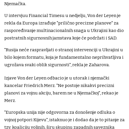
Njemačka.
U intervjuu Financial Timesu u nedjelju, Von der Leyen je
rekla da Europa izrađuje "prilično precizne planove" za
raspoređivanje multinacionalnih snaga u Ukrajini kao dio
postratnih sigurnosnih jamstava koje će podržati i SAD.
"Rusija neće raspravljati o stranoj intervenciji u Ukrajini u
bilo kojem formatu, koja je fundamentalno neprihvatljiva i
ugrožava svaki oblik sigurnosti", rekla je Zaharova.
Izjave Von der Leyen odbacio je u utorak i njemački
kancelar Friedrich Merz. "Ne postoje nikakvi precizni
planovi za vojnu akciju, barem ne u Njemačkoj", rekao je
Merz.
"Europska unija nije odgovorna za donošenje odluka o
vojnoj potpori Kijevu", istaknuo je i dodao da je to pitanje za
tzv. koaliciju voljnih, širu skupinu zapadnih saveznika