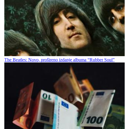
The Beatles: Novo, prošireno izdanje albuma “Rubber Soul”