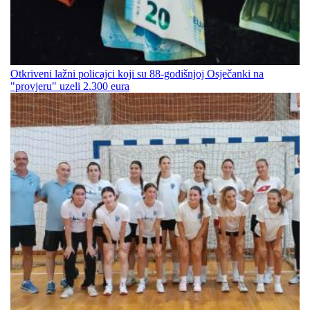
Otkriveni lažni policajci koji su 88-godišnjoj Osječanki na
"provjeru" uzeli 2.300 eura