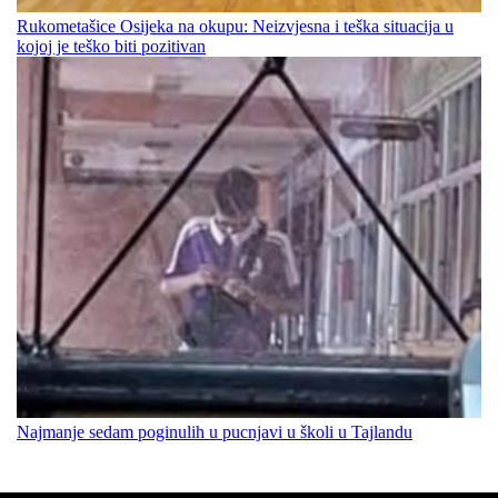
Rukometašice Osijeka na okupu: Neizvjesna i teška situacija u
kojoj je teško biti pozitivan
Najmanje sedam poginulih u pucnjavi u školi u Tajlandu