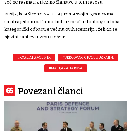
već ne razmatra njezino članstvo u tom savezu.
Rusija, koja širenje NATO-a prema svojim granicama
smatra jednim od "temeljnih uzroka" aktualnog sukoba,
kategorički odbacuje većinu ovih scenarija i želi da se
njezini zahtjevi uzmu u obzir.
#KOALICIJA VOLJNIH
#PREGOVORI O RATU U UKRAJINI
#MARIJA ZAHAROVA
Povezani članci