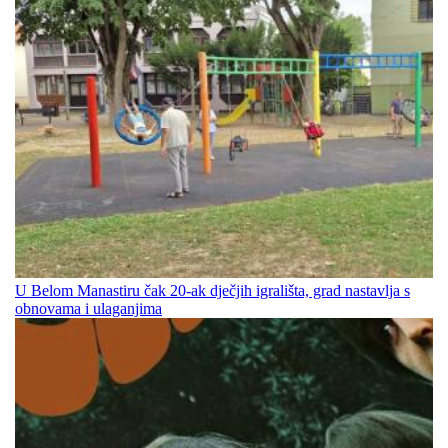
U Belom Manastiru čak 20-ak dječjih igrališta, grad nastavlja s
obnovama i ulaganjima