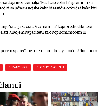
će se doprinosi zemalja "koalicije voljnih“ spremnih za
čiti na jačanje vojske kako bi se vidjelo tko će i kako biti
en.
ranje "snaga za osnaživanje mira" koje bi odredile koje
slati i u kojem kapacitetu, bilo kopnom, morem ili
tpore, raspoređene u zemljama koje graniče s Ukrajinom.
#FRANCUSKA
#KOALICIJA VOLJNIH
članci