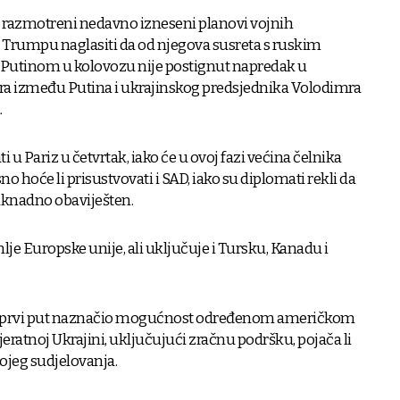
e razmotreni nedavno izneseni planovi vojnih
e Trumpu naglasiti da od njegova susreta s ruskim
utinom u kolovozu nije postignut napredak u
ra između Putina i ukrajinskog predsjednika Volodimra
.
ti u Pariz u četvrtak, iako će u ovoj fazi većina čelnika
sno hoće li prisustvovati i SAD, iako su diplomati rekli da
aknadno obaviješten.
je Europske unije, ali uključuje i Tursku, Kanadu i
ozu prvi put naznačio mogućnost određenom američkom
eratnoj Ukrajini, uključujući zračnu podršku, pojača li
ojeg sudjelovanja.