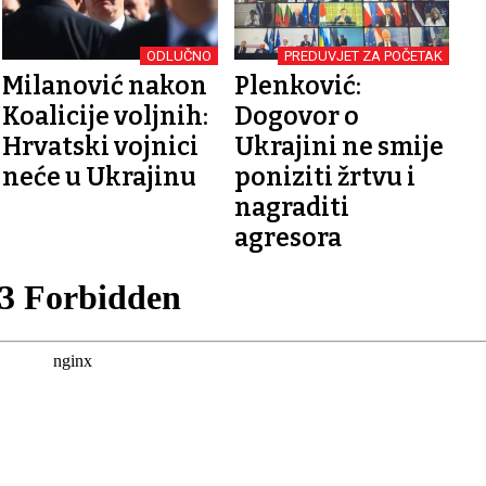
ODLUČNO
PREDUVJET ZA POČETAK
Milanović nakon
Plenković:
Koalicije voljnih:
Dogovor o
Hrvatski vojnici
Ukrajini ne smije
neće u Ukrajinu
poniziti žrtvu i
nagraditi
agresora