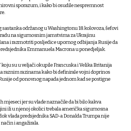
irovni sporazum, i kako bi osudile nespremnost
re.
sastanka održanog u Washingtonu 18. kolovoza, šefovi
e o radu na sigurnosnim jamstvima za Ukrajinu
na i razmotriti posljedice upornog odbijanja Rusije da
ed predsjednika Emmanuela Macrona u ponedjeljak.
h" koju su u veljači okupile Francuska i Velika Britanija
 raznim razinama kako bi definirale vojni doprinos
a Rusije od ponovnog napada jednom kad se postigne
ih mjeseci jer su vlade naznačile da bi bilo kakva
ni ili u njenoj okolici trebala američka sigurnosna
 dok vlada predsjednika SAD-a Donalda Trumpa nije
 način i angažirala.