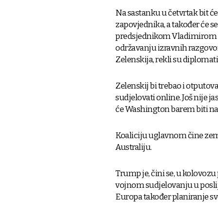
Na sastanku u četvrtak bit ć
zapovjednika, a također će s
predsjednikom Vladimirom P
održavanju izravnih razgovo
Zelenskija, rekli su diplomati
Zelenskij bi trebao i otputova
sudjelovati online. Još nije ja
će Washington barem biti n
Koaliciju uglavnom čine zeml
Australiju.
Trump je, čini se, u kolov
vojnom sudjelovanju u poslij
Europa također planiranje sv