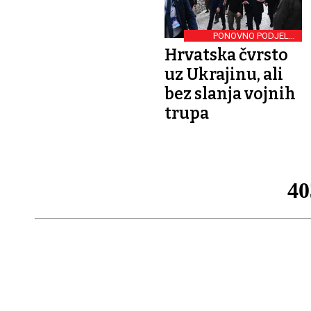
PONOVNO PODJELE I
PRIJEPORI
Hrvatska čvrsto
uz Ukrajinu, ali
bez slanja vojnih
trupa