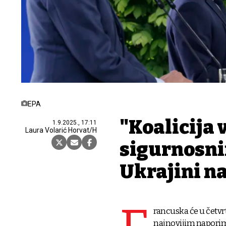
EPA
"Koalicija 
1.9.2025., 17:11
Laura Volarić Horvat/H
sigurnosni
Ukrajini n
rancuska će u četvr
najnovijim naporim