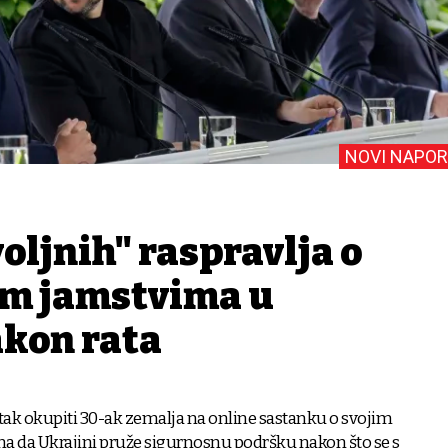
NOVI NAPOR
voljnih" raspravlja o
m jamstvima u
akon rata
tak okupiti 30-ak zemalja na online sastanku o svojim
a da Ukrajini pruže sigurnosnu podršku nakon što se s