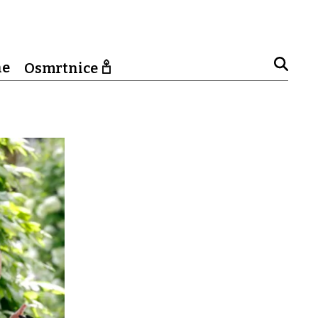
ne
Osmrtnice