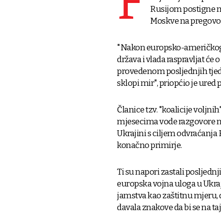
F
Rusijom postigne m
Moskve na pregovo
"Nakon europsko-američkog 
država i vlada raspravljat ć
provedenom posljednjih tjeda
sklopi mir", priopćio je ur
Članice tzv. "koalicije voljni
mjesecima vode razgovore na
Ukrajini s ciljem odvraćanj
konačno primirje.
Ti su napori zastali posljednj
europska vojna uloga u Ukraji
jamstva kao zaštitnu mjeru,
davala znakove da bi se na taj