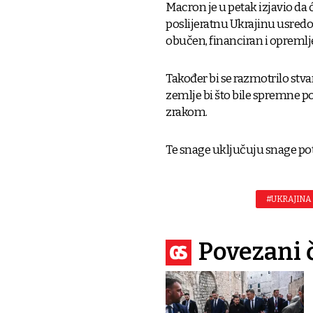
Macron je u petak izjavio da 
poslijeratnu Ukrajinu usredoto
obučen, financiran i opremlj
Također bi se razmotrilo stva
zemlje bi što bile spremne po
zrakom.
Te snage uključuju snage po
#UKRAJINA
Povezani 