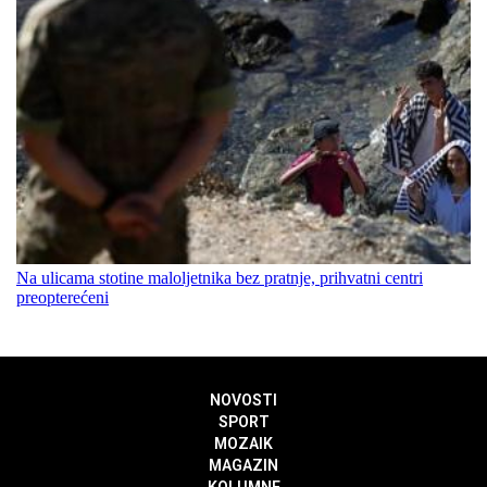
Na ulicama stotine maloljetnika bez pratnje, prihvatni centri
preopterećeni
NOVOSTI
SPORT
MOZAIK
MAGAZIN