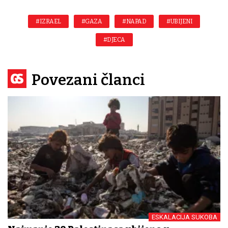
#IZRAEL
#GAZA
#NAPAD
#UBIJENI
#DJECA
Povezani članci
ESKALACIJA SUKOBA