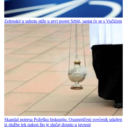
Zelenskij u subotu stiže u prvi posjet Srbiji, sastat će se s Vučićem
Skandal potresa Požešku biskupiju: Osumnjičeni svećenik udaljen
iz službe tek nakon što je slučaj dospio u javnost