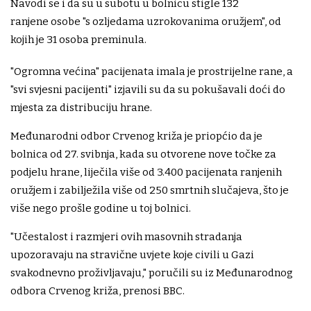
Navodi se i da su u subotu u bolnicu stigle 132
ranjene osobe "s ozljedama uzrokovanima oružjem", od
kojih je 31 osoba preminula.
"Ogromna većina" pacijenata imala je prostrijelne rane, a
"svi svjesni pacijenti" izjavili su da su pokušavali doći do
mjesta za distribuciju hrane.
Međunarodni odbor Crvenog križa je priopćio da je
bolnica od 27. svibnja, kada su otvorene nove točke za
podjelu hrane, liječila više od 3.400 pacijenata ranjenih
oružjem i zabilježila više od 250 smrtnih slučajeva, što je
više nego prošle godine u toj bolnici.
"Učestalost i razmjeri ovih masovnih stradanja
upozoravaju na stravične uvjete koje civili u Gazi
svakodnevno proživljavaju," poručili su iz Međunarodnog
odbora Crvenog križa, prenosi BBC.