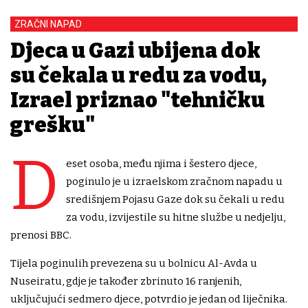
ZRAČNI NAPAD
Djeca u Gazi ubijena dok
su čekala u redu za vodu,
Izrael priznao "tehničku
grešku"
D
eset osoba, među njima i šestero djece,
poginulo je u izraelskom zračnom napadu u
središnjem Pojasu Gaze dok su čekali u redu
za vodu, izvijestile su hitne službe u nedjelju,
prenosi BBC.
Tijela poginulih prevezena su u bolnicu Al-Avda u
Nuseiratu, gdje je također zbrinuto 16 ranjenih,
uključujući sedmero djece, potvrdio je jedan od liječnika.