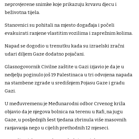
neprovjerene snimke koje prikazuju krvavu djecu i
beživotna tijela.
Stanovnici su pohitali na mjesto događaja i počeli
evakuirati ranjene vlastitim vozilima i zaprežnim kolima.
Napad se dogodio u trenutku kada su izraelski zračni
udari diljem Gaze dodatno pojačani.
Glasnogovornik Civilne zaštite u Gazi izjavio je da je u
nedjelju poginulo još 19 Palestinaca u tri odvojena napada
na stambene zgrade u središnjem Pojasu Gaze i gradu
Gazi.
U međuvremenu je Međunarodni odbor Crvenog križa
objavio da je njegova bolnica na terenu u Rafi, na jugu
Gaze, u posljednjih šest tjedana zbrinula više masovnih
ranjavanja nego u cijelih prethodnih 12 mjeseci.