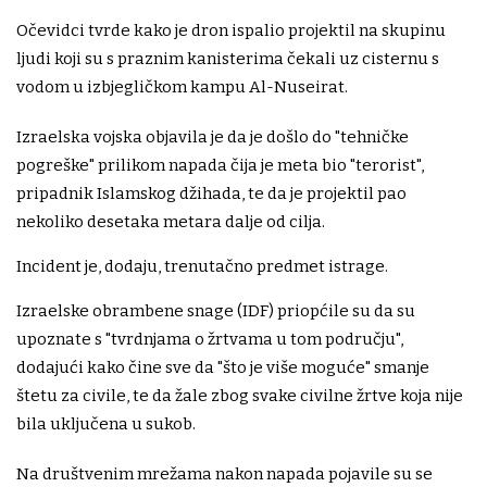
Očevidci tvrde kako je dron ispalio projektil na skupinu
ljudi koji su s praznim kanisterima čekali uz cisternu s
vodom u izbjegličkom kampu Al-Nuseirat.
Izraelska vojska objavila je da je došlo do "tehničke
pogreške" prilikom napada čija je meta bio "terorist",
pripadnik Islamskog džihada, te da je projektil pao
nekoliko desetaka metara dalje od cilja.
Incident je, dodaju, trenutačno predmet istrage.
Izraelske obrambene snage (IDF) priopćile su da su
upoznate s "tvrdnjama o žrtvama u tom području",
dodajući kako čine sve da "što je više moguće" smanje
štetu za civile, te da žale zbog svake civilne žrtve koja nije
bila uključena u sukob.
Na društvenim mrežama nakon napada pojavile su se