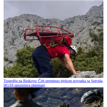
Tragedija na Biokovu: Čeh preminuo tijekom povratka sa Sutvida,
HGSS upozorava planinare