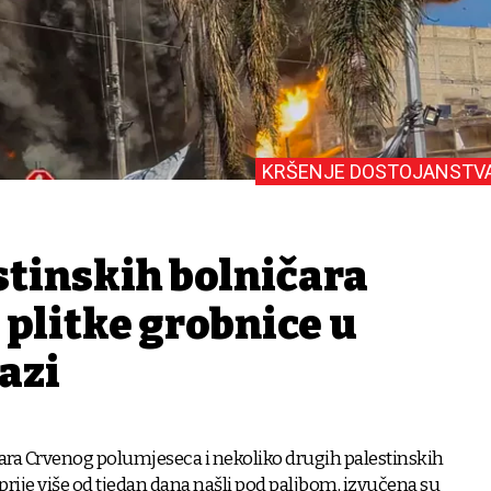
KRŠENJE DOSTOJANSTV
stinskih bolničara
 plitke grobnice u
azi
ara Crvenog polumjeseca i nekoliko drugih palestinskih
e prije više od tjedan dana našli pod paljbom, izvučena su