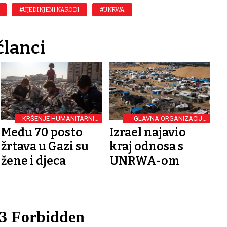
#UJEDINJENI NARODI
#UNRWA
članci
KRŠENJE HUMANITARNIH
GLAVNA ORGANIZACIJA
PRAVA
UN-A
Među 70 posto
Izrael najavio
žrtava u Gazi su
kraj odnosa s
žene i djeca
UNRWA-om