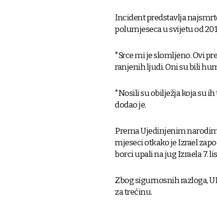
Incident predstavlja najsmrt
polumjeseca u svijetu od 2017
"Srce mi je slomljeno. Ovi pre
ranjenih ljudi. Oni su bili h
"Nosili su obilježja koja su ih
dodao je.
Prema Ujedinjenim narodima,
mjeseci otkako je Izrael za
borci upali na jug Izraela 7. 
Zbog sigurnosnih razloga, U
za trećinu.