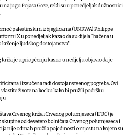
ku na jugu Pojasa Gaze, rekli su u ponedjeljak dužnosnici
.
pomoć palestinskim izbjeglicama (UNRWA) Philippe
atformi X u ponedjeljak kazao da su dijela "bačena u
o kršenje ljudskog dostojanstva".
iža je u priopćenju kasno u nedjelju objavio da je
tificirana i izvučena radi dostojanstvenog pogreba. Ovi
li vlastite živote na kocku kako bi pružili podršku
nju.
tava Crvenog križa i Crvenog polumjeseca (IFRC) je
 iz skupine od devetero bolničara Crvenog polumjeseca i
acija nije odmah pružila pojedinosti o mjestu na kojem su