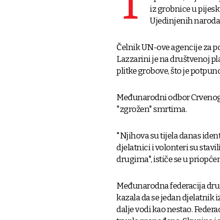
T
iz grobnice u pijes
Ujedinjenih naroda
Čelnik UN-ove agencije za 
Lazzarini je na društvenoj pl
plitke grobove, što je potpun
Međunarodni odbor Crvenog kr
"zgrožen" smrtima.
"Njihova su tijela danas iden
djelatnici i volonteri su stavi
drugima", ističe se u priopće
Međunarodna federacija druš
kazala da se jedan djelatnik
dalje vodi kao nestao. Feder