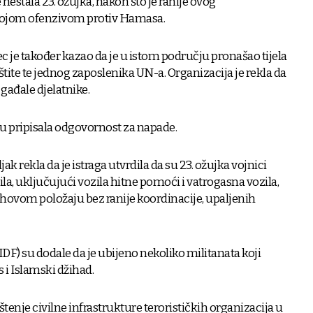
nestala 23. ožujka, nakon što je ranije ovog
svojom ofenzivom protiv Hamasa.
c je također kazao da je u istom području pronašao tijela
štite te jednog zaposlenika UN-a. Organizacija je rekla da
gađale djelatnike.
u pripisala odgovornost za napade.
jak rekla da je istraga utvrdila da su 23. ožujka vojnici
ila, uključujući vozila hitne pomoći i vatrogasna vozila,
njihovom položaju bez ranije koordinacije, upaljenih
DF) su dodale da je ubijeno nekoliko militanata koji
i Islamski džihad.
enje civilne infrastrukture terorističkih organizacija u