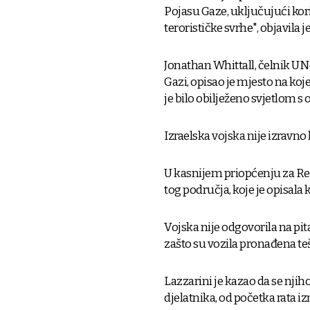
Pojasu Gaze, uključujući kor
terorističke svrhe", objavila 
Jonathan Whittall, čelnik U
Gazi, opisao je mjesto na ko
je bilo obilježeno svjetlom s
Izraelska vojska nije izravn
U kasnijem priopćenju za Reut
tog područja, koje je opisal
Vojska nije odgovorila na pit
zašto su vozila pronađena te
Lazzarini je kazao da se nj
djelatnika, od početka rata i