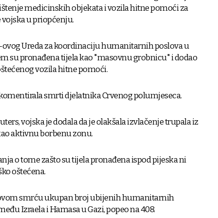
ištenje medicinskih objekata i vozila hitne pomoći za
je vojska u priopćenju.
N-ovog Ureda za koordinaciju humanitarnih poslova u
jem su pronađena tijela kao "masovnu grobnicu" i dodao
 oštećenog vozila hitne pomoći.
o komentirala smrti djelatnika Crvenog polumjeseca.
ers, vojska je dodala da je olakšala izvlačenje trupala iz
a kao aktivnu borbenu zonu.
anja o tome zašto su tijela pronađena ispod pijeska ni
ško oštećena.
ihovom smrću ukupan broj ubijenih humanitarnih
zmeđu Izraela i Hamasa u Gazi, popeo na 408.