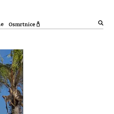
ne
Osmrtnice