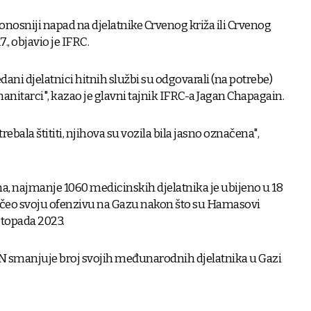
onosniji napad na djelatnike Crvenog križa ili Crvenog
., objavio je IFRC.
dani djelatnici hitnih službi su odgovarali (na potrebe)
umanitarci", kazao je glavni tajnik IFRC-a Jagan Chapagain.
 trebala štititi, njihova su vozila bila jasno označena",
 najmanje 1060 medicinskih djelatnika je ubijeno u 18
počeo svoju ofenzivu na Gazu nakon što su Hamasovi
listopada 2023.
N smanjuje broj svojih međunarodnih djelatnika u Gazi