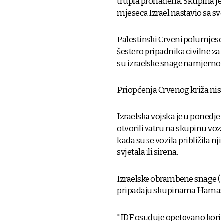
trupla pronađena. Skupina je 
mjeseca Izrael nastavio sa 
Palestinski Crveni polumjese
šestero pripadnika civilne za
su izraelske snage namjerno 
Priopćenja Crvenog križa nis
Izraelska vojska je u ponedjel
otvorili vatru na skupinu voz
kada su se vozila približila 
svjetala ili sirena.
Izraelske obrambene snage (I
pripadaju skupinama Hamas 
"IDF osuđuje opetovano korišt