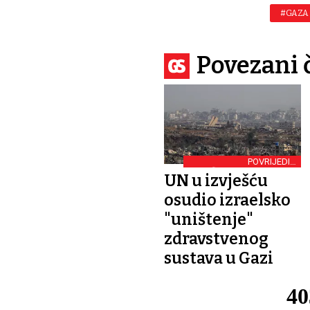
#GAZA
Povezani 
POVRIJEDILI
MEĐUNARODNO PRAVO
UN u izvješću
osudio izraelsko
"uništenje"
zdravstvenog
sustava u Gazi