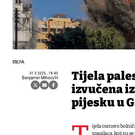
EPA
Tijela pale
31.3.2025., 18:43
Benjamin Mihoci/H
izvučena iz
pijesku u G
ijela osmero bolnič
spasilaca, koji su s