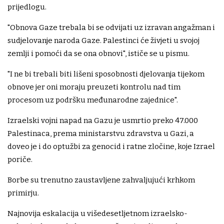
prijedlogu.
"Obnova Gaze trebala bi se odvijati uz izravan angažman i
sudjelovanje naroda Gaze. Palestinci će živjeti u svojoj
zemlji i pomoći da se ona obnovi", ističe se u pismu.
"I ne bi trebali biti lišeni sposobnosti djelovanja tijekom
obnove jer oni moraju preuzeti kontrolu nad tim
procesom uz podršku međunarodne zajednice".
Izraelski vojni napad na Gazu je usmrtio preko 47.000
Palestinaca, prema ministarstvu zdravstva u Gazi, a
doveo je i do optužbi za genocid i ratne zločine, koje Izrael
poriče.
Borbe su trenutno zaustavljene zahvaljujući krhkom
primirju.
Najnovija eskalacija u višedesetljetnom izraelsko-