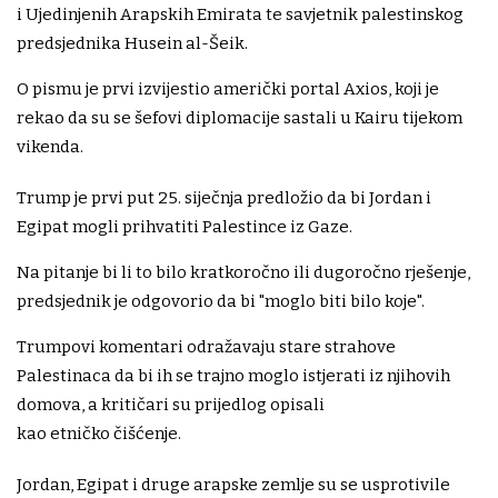
i Ujedinjenih Arapskih Emirata te savjetnik palestinskog
predsjednika Husein al-Šeik.
O pismu je prvi izvijestio američki portal Axios, koji je
rekao da su se šefovi diplomacije sastali u Kairu tijekom
vikenda.
Trump je prvi put 25. siječnja predložio da bi Jordan i
Egipat mogli prihvatiti Palestince iz Gaze.
Na pitanje bi li to bilo kratkoročno ili dugoročno rješenje,
predsjednik je odgovorio da bi "moglo biti bilo koje".
Trumpovi komentari odražavaju stare strahove
Palestinaca da bi ih se trajno moglo istjerati iz njihovih
domova, a kritičari su prijedlog opisali
kao etničko čišćenje.
Jordan, Egipat i druge arapske zemlje su se usprotivile