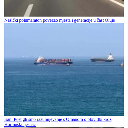
Našički polumaraton povezao mjesta i generacije u čast Oluje
Iran: Postigli smo razumijevanje s Omanom o plovidbi kroz
Hormuški tjesnac