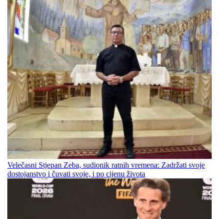
Velečasni Stjepan Zeba, sudionik ratnih vremena: Zadržati svoje
dostojanstvo i čuvati svoje, i po cijenu života