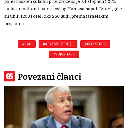
palestinskom sukobu prouzročena je 7. listopada 2023.
kada su militanti palestinskog Hamasa napali Izrael, gdje
su ubili 1200 i oteli oko 250 ljudi, prema izraelskim
brojkama.
#SAD
#ARAPSKE ZEMLJE
#PALESTINCI
#POJAS GAZE
Povezani članci