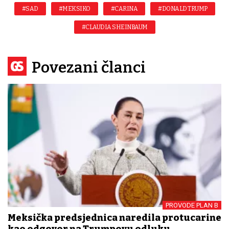
#SAD
#MEKSIKO
#CARINA
#DONALD TRUMP
#CLAUDIA SHEINBAUM
Povezani članci
PROVODE PLAN B
Meksička predsjednica naredila protucarine