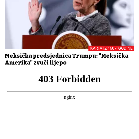
KARTA IZ 1607. GODINE
Meksička predsjednica Trumpu: "Meksička
Amerika" zvuči lijepo