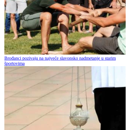
Brođanci pozivaju na najveće slavonsko nadmetanje u starim
športovima