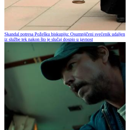
Skandal potresa Požešku biskupiju: Osumnjičeni svećenik udaljen
iz službe tek nakon što je slučaj dospio u javnost