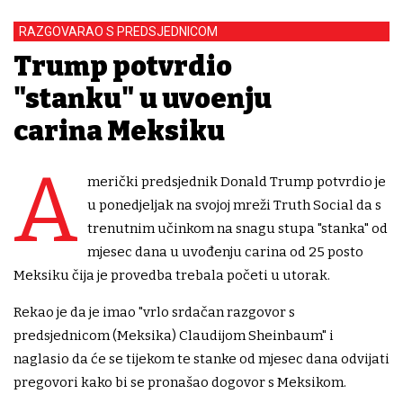
RAZGOVARAO S PREDSJEDNICOM
Trump potvrdio
"stanku" u uvođenju
carina Meksiku
A
merički predsjednik Donald Trump potvrdio je
u ponedjeljak na svojoj mreži Truth Social da s
trenutnim učinkom na snagu stupa "stanka" od
mjesec dana u uvođenju carina od 25 posto
Meksiku čija je provedba trebala početi u utorak.
Rekao je da je imao "vrlo srdačan razgovor s
predsjednicom (Meksika) Claudijom Sheinbaum" i
naglasio da će se tijekom te stanke od mjesec dana odvijati
pregovori kako bi se pronašao dogovor s Meksikom.