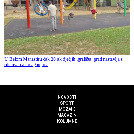
U Belom Manastiru čak 20-ak dječjih igrališta, grad nastavlja s
obnovama i ulaganjima
NOVOSTI
SPORT
MOZAIK
MAGAZIN
KOLUMNE