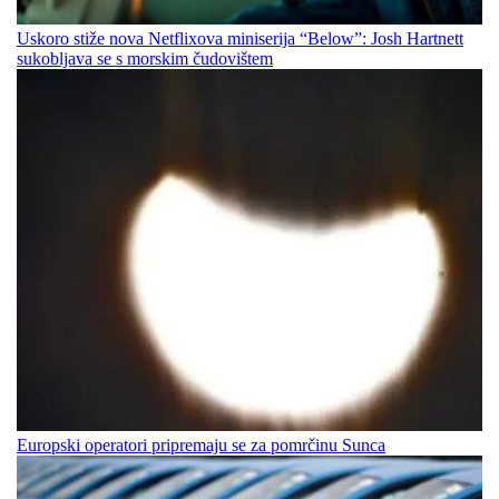
Uskoro stiže nova Netflixova miniserija “Below”: Josh Hartnett
sukobljava se s morskim čudovištem
Europski operatori pripremaju se za pomrčinu Sunca