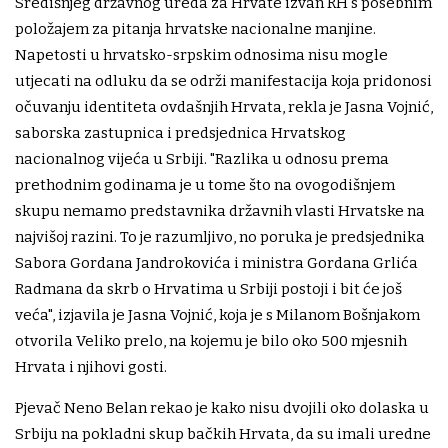
Središnjeg državnog ureda za Hrvate izvan RH s posebnim
položajem za pitanja hrvatske nacionalne manjine.
Napetosti u hrvatsko-srpskim odnosima nisu mogle
utjecati na odluku da se održi manifestacija koja pridonosi
očuvanju identiteta ovdašnjih Hrvata, rekla je Jasna Vojnić,
saborska zastupnica i predsjednica Hrvatskog
nacionalnog vijeća u Srbiji. "Razlika u odnosu prema
prethodnim godinama je u tome što na ovogodišnjem
skupu nemamo predstavnika državnih vlasti Hrvatske na
najvišoj razini. To je razumljivo, no poruka je predsjednika
Sabora Gordana Jandrokovića i ministra Gordana Grlića
Radmana da skrb o Hrvatima u Srbiji postoji i bit će još
veća", izjavila je Jasna Vojnić, koja je s Milanom Bošnjakom
otvorila Veliko prelo, na kojemu je bilo oko 500 mjesnih
Hrvata i njihovi gosti.
Pjevač Neno Belan rekao je kako nisu dvojili oko dolaska u
Srbiju na pokladni skup bačkih Hrvata, da su imali uredne