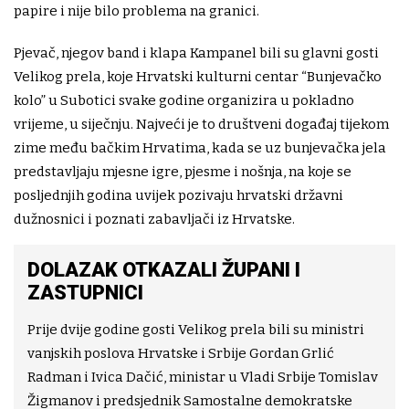
papire i nije bilo problema na granici.
Pjevač, njegov band i klapa Kampanel bili su glavni gosti
Velikog prela, koje Hrvatski kulturni centar “Bunjevačko
kolo” u Subotici svake godine organizira u pokladno
vrijeme, u siječnju. Najveći je to društveni događaj tijekom
zime među bačkim Hrvatima, kada se uz bunjevačka jela
predstavljaju mjesne igre, pjesme i nošnja, na koje se
posljednjih godina uvijek pozivaju hrvatski državni
dužnosnici i poznati zabavljači iz Hrvatske.
DOLAZAK OTKAZALI ŽUPANI I
ZASTUPNICI
Prije dvije godine gosti Velikog prela bili su ministri
vanjskih poslova Hrvatske i Srbije Gordan Grlić
Radman i Ivica Dačić, ministar u Vladi Srbije Tomislav
Žigmanov i predsjednik Samostalne demokratske