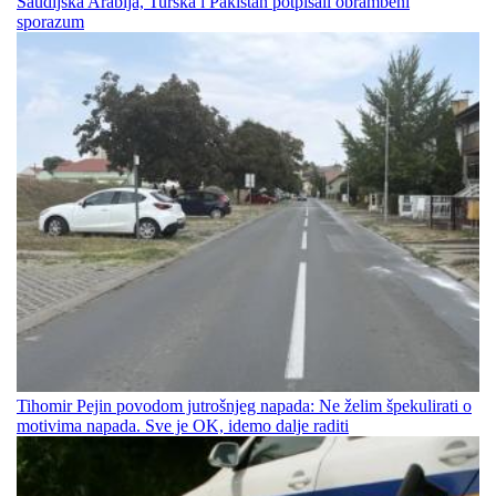
Saudijska Arabija, Turska i Pakistan potpisali obrambeni
sporazum
Tihomir Pejin povodom jutrošnjeg napada: Ne želim špekulirati o
motivima napada. Sve je OK, idemo dalje raditi