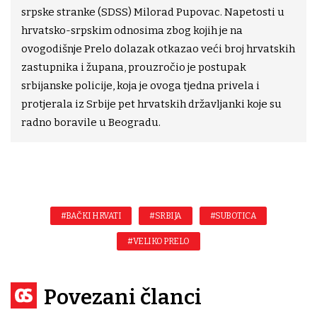
srpske stranke (SDSS) Milorad Pupovac. Napetosti u
hrvatsko-srpskim odnosima zbog kojih je na
ovogodišnje Prelo dolazak otkazao veći broj hrvatskih
zastupnika i župana, prouzročio je postupak
srbijanske policije, koja je ovoga tjedna privela i
protjerala iz Srbije pet hrvatskih državljanki koje su
radno boravile u Beogradu.
#BAČKI HRVATI
#SRBIJA
#SUBOTICA
#VELIKO PRELO
Povezani članci