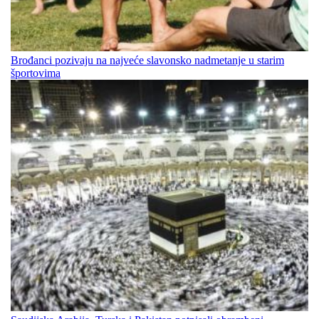
Brođanci pozivaju na najveće slavonsko nadmetanje u starim
športovima