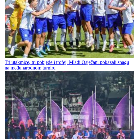
Tri utakmice, tri pobjede i trofej: Mladi Osječani pokazali snagu
na međunarodnom turniru