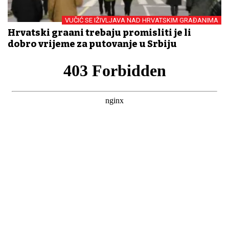
VUČIĆ SE IŽIVLJAVA NAD HRVATSKIM GRAĐANIMA
Hrvatski građani trebaju promisliti je li
dobro vrijeme za putovanje u Srbiju