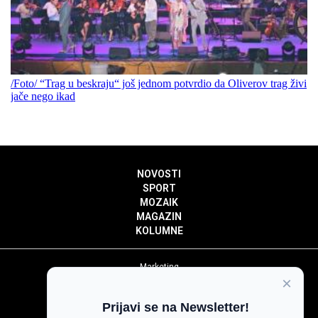
/Foto/ “Trag u beskraju“ još jednom potvrdio da Oliverov trag živi
jače nego ikad
NOVOSTI
SPORT
MOZAIK
MAGAZIN
KOLUMNE
Marketing
×
Politika privatnosti
Politika kolačića
Prijavi se na Newsletter!
Impressum