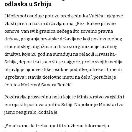
odlaska u Srbiju
I Možemo! osuđuje poteze predsjednika Vučića i njegove
vlasti prema našim državljanima. „Bez ikakve pravne
osnove, van svih granica nečega što zovemo pravna
država, proganja hrvatske državljane koji poslovno, zbog
studentskog angažmana ili kroz organizacije civilnog
društva koje 20 godina surađuju na relaciji Hrvatska-
Srbija, deportira i, ono što je najgore, preko svojih medija
objavljuje njihove slike, osobne podatke, adrese i time ih
ugrožava i stavlja doslovno metu na čelu", poručila je
čelnica Možemo! Sandra Benčić.
Pozdravlja prosvjednu notu koje je Ministarstvo vanjskih i
europskih poslova uputilo Srbiji. Napokon je Ministartvo
jasno reagiralo, dodala je.
„Smatramo da treba uputiti službenu informaciju