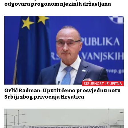
odgovara progonom njezinih državljana
SIGURNOST JE UPITNA
Grlić Radman: Uputit ćemo prosvjednu notu
Srbiji zbog privođenja Hrvatica