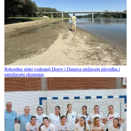
Rekordno niski vodostaji Drave i Dunava otežavaju plovidbu i
ugrožavaju ekosustav