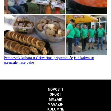
Petnaestak kuhara u Crkvarima pripremat će jela kakva su
spremale naše bake
NOVOSTI
SPORT
MOZAIK
MAGAZIN
KOLUMNE