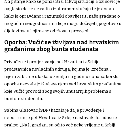
Na pitanje kako se ponašati u takvoj situaciji, Božinović je
naglasio da se ne radi o izoliranom slučaju te je dodao
kako je opravdano i razumski obavijestiti naše građane o
mogućim neugodnostima koje mogu doživjeti, pogotovo u
dijelovima u kojima se održavaju prosvjedi.
Oporba: Vučić se iživljava nad hrvatskim
građanima zbog bunta studenata
Privođenje i protjerivanje pet Hrvatica iz Srbije,
predstavnica nevladinih udruga, kojima je izrečena i
mjera zabrane ulaska u zemlju na godinu dana, saborska
oporba nazvala je iživljavanjem nad hrvatskim građanima
koje Vučić provodi zbog svojih unutarnjih problema s
buntom studenata.
Sabina Glasovac (SDP) kazala je da je privođenje i
deportiranje pet Hrvatica iz Srbije nastavak dosadašnje
prakse. „Naši građani su očito već neko vrijeme u Srbiji