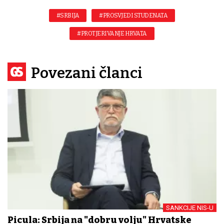
#SRBIJA
#PROSVJEDI STUDENATA
#PROTJERIVANJE HRVATA
Povezani članci
SANKCIJE NIS-U
Picula: Srbija na "dobru volju" Hrvatske