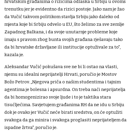
hrvatskim građanima o rizicima odlaska u Srbiju u ovoms
trenutku jer je evidentno da rizici postoje. Jako nam je žao
da Vučić takvom politikom stavlja Srbiju jako daleko od
mjesta koje bi Srbiju odvelo u EU, što želimo za sve zemlje
Zapadnog Balkana, i da svoje unutarnje probleme koje
imaju s pravom zbog bunta svojih građana rješavaju tako
da bi hrvatske državljane ili institucije optuživale za to",
kazala je.
Aleksandar Vučić pokušava sve ne bi li ostao na vlasti,
njemu su idealni neprijatelji Hrvati, poručio je Mostov
Božo Petrov. „Njegova priča o našim studentima i tajnim
agentima je bolesna i apsurdna. On treba naći neprijatelja
da bi homogenizirao svoje ljude i to je taktika stara
tisućljećima. Savjetujem građanima RH da ne idu u Srbiju
dok je ovako jer Vučić neće birati sredstva, on će optužiti
svakoga da ga minira i svakoga proglasiti neprijateljem da
ispadne žrtva", poručio je.