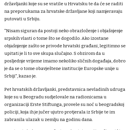
državljanki koje su se vratile u Hrvatsku te da će se raditi
na preporukama za hrvatske državljane koji namjeravaju
putovati u Srbiju.
''Nisam siguran da postoji neko obrazloženje i objašnjenje
srpskih vlasti o tome što se dogodilo. Ako izostane
objašnjenje zašto se privode hrvatski građani, legitimno se
upitati je li to sve skupa slučajno. S obzirom da u
posljednje vrijeme imamo nekoliko sličnih događaja, dobro
je da se o tome obavještene institucije Europske unije u
Srbiji'', kazao je.
Pet hrvatskih državljanki, predstavnica nevladinih udruga
koje su u Beogradu sudjelovale na radionicama u
organizaciji Erste Stiftunga, provele su noć u beogradskoj
policiji, koja ih je jučer ujutro protjerala iz Srbije te im
zabranila ulazak u zemlju na godinu dana.