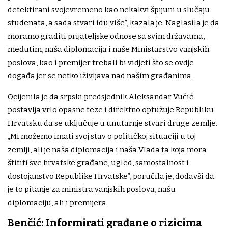
detektirani svojevremeno kao nekakvi špijuni u slučaju
studenata, a sada stvari idu više”, kazala je. Naglasila je da
moramo graditi prijateljske odnose sa svim državama,
međutim, naša diplomacija i naše Ministarstvo vanjskih
poslova, kao i premijer trebali bi vidjeti što se ovdje
događa jer se netko iživljava nad našim građanima.
Ocijenila je da srpski predsjednik Aleksandar Vučić
postavlja vrlo opasne teze i direktno optužuje Republiku
Hrvatsku da se uključuje u unutarnje stvari druge zemlje.
„Mi možemo imati svoj stav o političkoj situaciji u toj
zemlji, ali je naša diplomacija i naša Vlada ta koja mora
štititi sve hrvatske građane, ugled, samostalnost i
dostojanstvo Republike Hrvatske”, poručila je, dodavši da
je to pitanje za ministra vanjskih poslova, našu
diplomaciju, ali i premijera.
Benčić: Informirati građane o rizicima