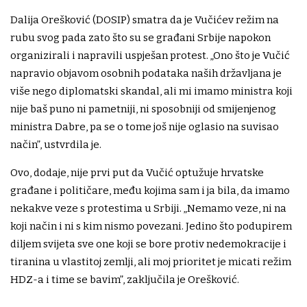
Dalija Orešković (DOSIP) smatra da je Vučićev režim na
rubu svog pada zato što su se građani Srbije napokon
organizirali i napravili uspješan protest. „Ono što je Vučić
napravio objavom osobnih podataka naših državljana je
više nego diplomatski skandal, ali mi imamo ministra koji
nije baš puno ni pametniji, ni sposobniji od smijenjenog
ministra Dabre, pa se o tome još nije oglasio na suvisao
način”, ustvrdila je.
Ovo, dodaje, nije prvi put da Vučić optužuje hrvatske
građane i političare, među kojima sam i ja bila, da imamo
nekakve veze s protestima u Srbiji. „Nemamo veze, ni na
koji način i ni s kim nismo povezani. Jedino što podupirem
diljem svijeta sve one koji se bore protiv nedemokracije i
tiranina u vlastitoj zemlji, ali moj prioritet je micati režim
HDZ-a i time se bavim”, zaključila je Orešković.