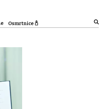
ne
Osmrtnice