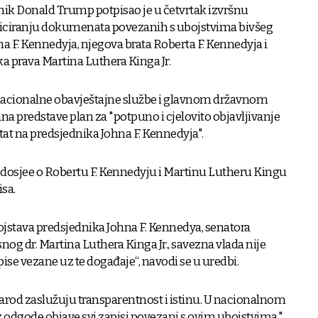
nik Donald Trump potpisao je u četvrtak izvršnu
ficiranju dokumenata povezanih s ubojstvima bivšeg
a F. Kennedyja, njegova brata Roberta F. Kennedyja i
a prava Martina Luthera Kinga Jr.
nacionalne obavještajne službe i glavnom državnom
na predstave plan za "potpuno i cjelovito objavljivanje
tat na predsjednika Johna F. Kennedyja".
 dosjee o Robertu F. Kennedyju i Martinu Lutheru Kingu
isa.
jstava predsjednika Johna F. Kennedya, senatora
nog dr. Martina Luthera Kinga Jr., savezna vlada nije
pise vezane uz te događaje“, navodi se u uredbi.
 narod zaslužuju transparentnost i istinu. U nacionalnom
z odgode objave svi zapisi povezani s ovim ubojstvima."