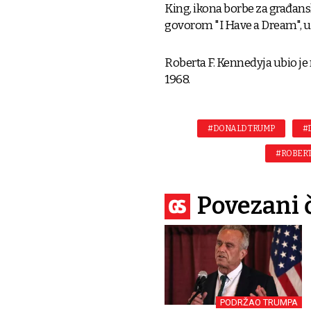
King, ikona borbe za građans
govorom "I Have a Dream", u
Roberta F. Kennedyja ubio j
1968.
#DONALD TRUMP
#
#ROBERT 
Povezani 
PODRŽAO TRUMPA