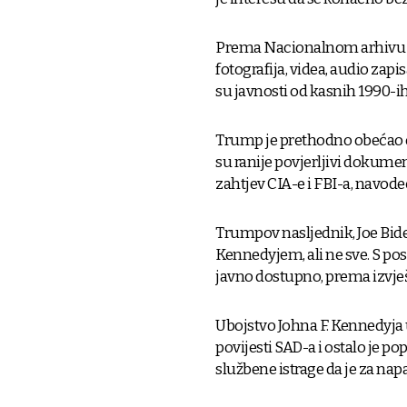
Prema Nacionalnom arhivu S
fotografija, videa, audio zapi
su javnosti od kasnih 1990-ih
Trump je prethodno obećao o
su ranije povjerljivi dokumen
zahtjev CIA-e i FBI-a, navode
Trumpov nasljednik, Joe Bide
Kennedyjem, ali ne sve. S po
javno dostupno, prema izvje
Ubojstvo Johna F. Kennedyja u
povijesti SAD-a i ostalo je p
službene istrage da je za n