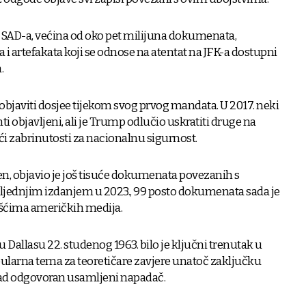
AD-a, većina od oko pet milijuna dokumenata,
sa i artefakata koji se odnose na atentat na JFK-a dostupni
.
bjaviti dosjee tijekom svog prvog mandata. U 2017. neki
ti objavljeni, ali je Trump odlučio uskratiti druge na
ći zabrinutosti za nacionalnu sigurnost.
n, objavio je još tisuće dokumenata povezanih s
sljednjim izdanjem u 2023., 99 posto dokumenata sada je
šćima američkih medija.
 Dallasu 22. studenog 1963. bilo je ključni trenutak u
opularna tema za teoretičare zavjere unatoč zaključku
apad odgovoran usamljeni napadač.