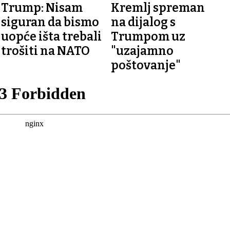
ŠTITE NAS"
Trump: Nisam
Kremlj spreman
siguran da bismo
na dijalog s
uopće išta trebali
Trumpom uz
trošiti na NATO
"uzajamno
poštovanje"