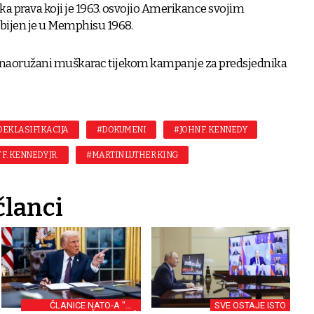
ka prava koji je 1963. osvojio Amerikance svojim
bijen je u Memphisu 1968.
e naoružani muškarac tijekom kampanje za predsjednika
DEKLASIFIKACIJA
#DOKUMENI
#JOHN F. KENNEDY
F. KENNEDY JR.
#MARTIN LUTHER KING
članci
ČLANICE NATO-A "NE
SVE OSTAJE ISTO