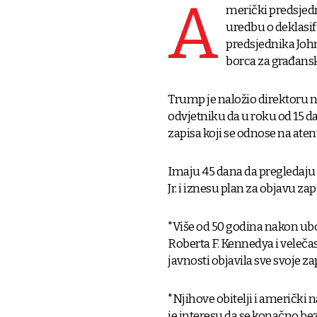
A
merički predsjed
uredbu o deklasi
predsjednika John
borca za građansk
Trump je naložio direktoru 
odvjetniku da u roku od 15 da
zapisa koji se odnose na aten
Imaju 45 dana da pregledaju
Jr. i iznesu plan za objavu zap
"Više od 50 godina nakon ubo
Roberta F. Kennedya i velečas
javnosti objavila sve svoje za
"Njihove obitelji i američki
je interesu da se konačno be