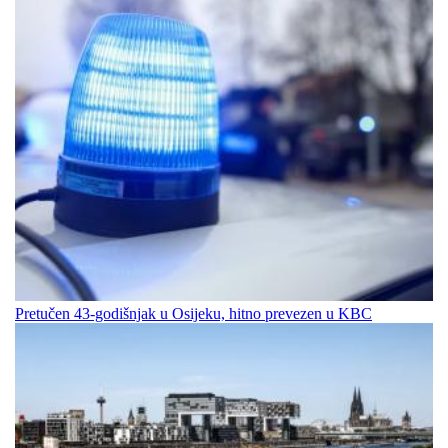
Pretučen 43-godišnjak u Osijeku, hitno prevezen u KBC