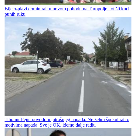
Bijelo-plavi dominirali u novom pohodu na Turopolje i otišli kući
punih ruku
Tihomir Pejin povodom jutrošnjeg napada: Ne želim špekulirati o
motivima napada. Sve je OK, idemo dalje raditi