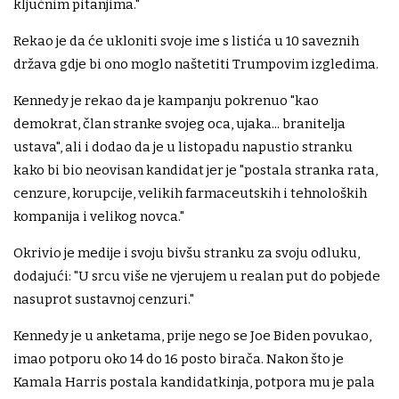
ključnim pitanjima."
Rekao je da će ukloniti svoje ime s listića u 10 saveznih
država gdje bi ono moglo naštetiti Trumpovim izgledima.
Kennedy je rekao da je kampanju pokrenuo "kao
demokrat, član stranke svojeg oca, ujaka... branitelja
ustava", ali i dodao da je u listopadu napustio stranku
kako bi bio neovisan kandidat jer je "postala stranka rata,
cenzure, korupcije, velikih farmaceutskih i tehnoloških
kompanija i velikog novca."
Okrivio je medije i svoju bivšu stranku za svoju odluku,
dodajući: "U srcu više ne vjerujem u realan put do pobjede
nasuprot sustavnoj cenzuri."
Kennedy je u anketama, prije nego se Joe Biden povukao,
imao potporu oko 14 do 16 posto birača. Nakon što je
Kamala Harris postala kandidatkinja, potpora mu je pala