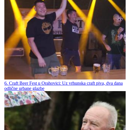
6. Craft Beer Fest u Orahovici: Uz vrhunska craft piva, dva dana
odlične urbane glazbe