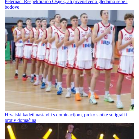
Peternac: Respektiramo Osijek, ali prvenstveno gledamo sebe i
bodove
Hrvatski kadeti nastavili s dominacijom, preko stotke su igrali i
protiv domaćina