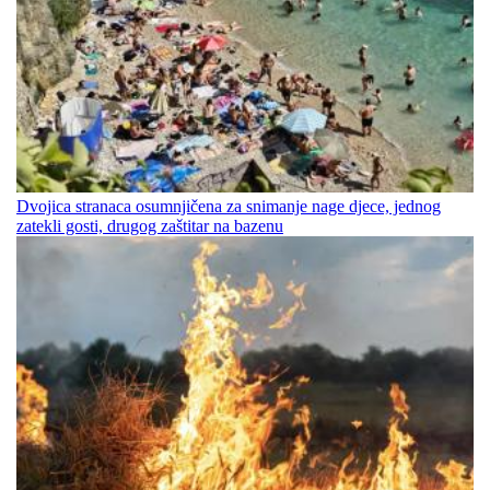
Dvojica stranaca osumnjičena za snimanje nage djece, jednog
zatekli gosti, drugog zaštitar na bazenu