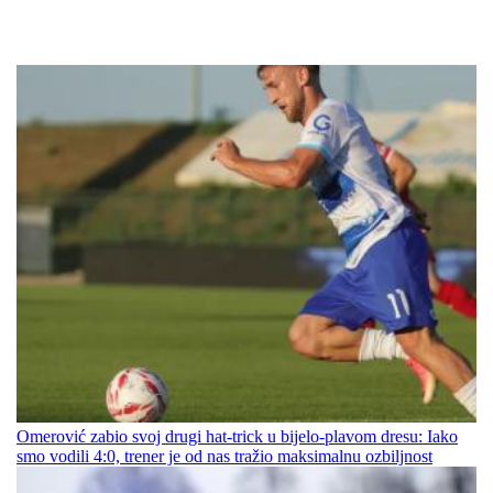
Omerović zabio svoj drugi hat-trick u bijelo-plavom dresu: Iako
smo vodili 4:0, trener je od nas tražio maksimalnu ozbiljnost