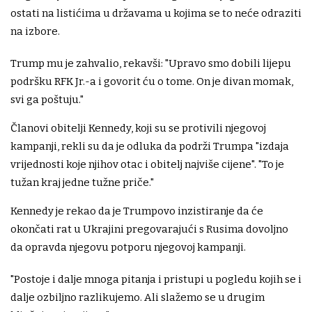
ostati na listićima u državama u kojima se to neće odraziti
na izbore.
Trump mu je zahvalio, rekavši: "Upravo smo dobili lijepu
podršku RFK Jr.-a i govorit ću o tome. On je divan momak,
svi ga poštuju."
Članovi obitelji Kennedy, koji su se protivili njegovoj
kampanji, rekli su da je odluka da podrži Trumpa "izdaja
vrijednosti koje njihov otac i obitelj najviše cijene". "To je
tužan kraj jedne tužne priče."
Kennedy je rekao da je Trumpovo inzistiranje da će
okončati rat u Ukrajini pregovarajući s Rusima dovoljno
da opravda njegovu potporu njegovoj kampanji.
"Postoje i dalje mnoga pitanja i pristupi u pogledu kojih se i
dalje ozbiljno razlikujemo. Ali slažemo se u drugim