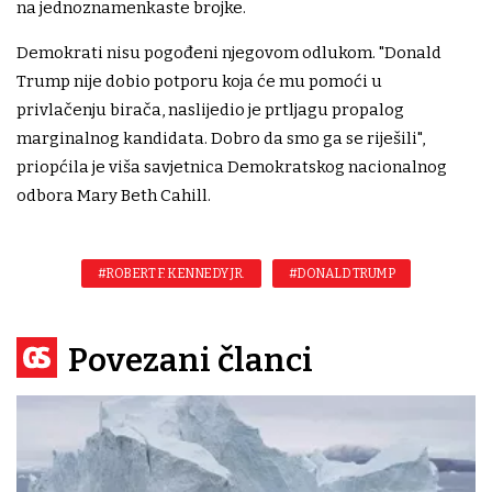
na jednoznamenkaste brojke.
Demokrati nisu pogođeni njegovom odlukom. "Donald
Trump nije dobio potporu koja će mu pomoći u
privlačenju birača, naslijedio je prtljagu propalog
marginalnog kandidata. Dobro da smo ga se riješili",
priopćila je viša savjetnica Demokratskog nacionalnog
odbora Mary Beth Cahill.
#ROBERT F. KENNEDY JR.
#DONALD TRUMP
Povezani članci