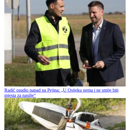
Radić osudio napad na Pejina: „U Osijeku nema i ne smije biti
mjesta za nasilje“