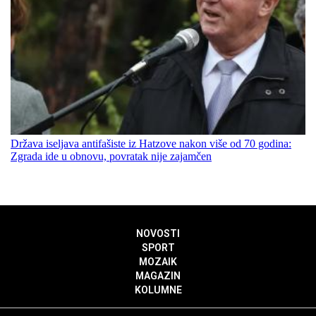
Država iseljava antifašiste iz Hatzove nakon više od 70 godina:
Zgrada ide u obnovu, povratak nije zajamčen
NOVOSTI
SPORT
MOZAIK
MAGAZIN
KOLUMNE