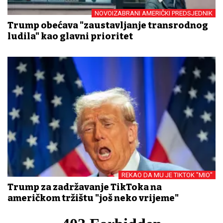
NOVOIZABRANI AMERIČKI PREDSJEDNIK
Trump obećava "zaustavljanje transrodnog
ludila" kao glavni prioritet
REKAO DA MU JE TIKTOK "MIO"
Trump za zadržavanje TikToka na
američkom tržištu "još neko vrijeme"