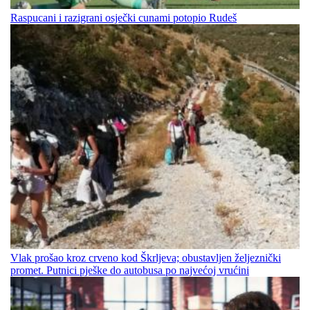
Raspucani i razigrani osječki cunami potopio Rudeš
Vlak prošao kroz crveno kod Škrljeva; obustavljen željeznički
promet. Putnici pješke do autobusa po najvećoj vrućini