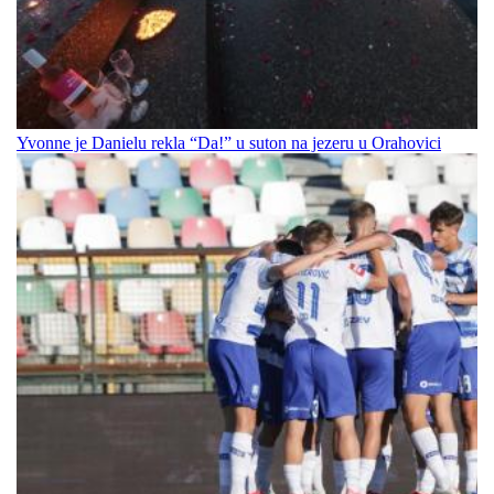
Yvonne je Danielu rekla “Da!” u suton na jezeru u Orahovici