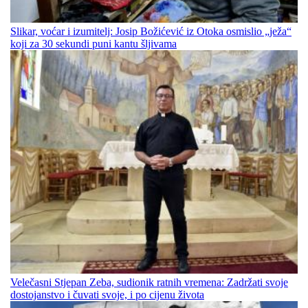
Slikar, voćar i izumitelj: Josip Božićević iz Otoka osmislio „ježa“
koji za 30 sekundi puni kantu šljivama
Velečasni Stjepan Zeba, sudionik ratnih vremena: Zadržati svoje
dostojanstvo i čuvati svoje, i po cijenu života