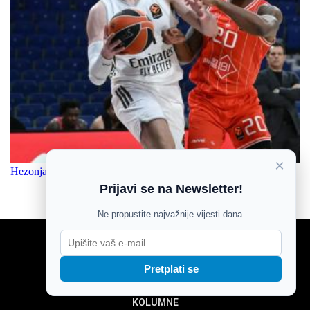
×
Hezonja se emotivnom porukom oprostio od Real Madrida
Prijavi se na Newsletter!
Ne propustite najvažnije vijesti dana.
NOVOSTI
SPORT
Pretplati se
MOZAIK
MAGAZIN
KOLUMNE