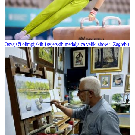
Osvajači olimpijskih i svjetskih medalja za veliki show u Zagrebu