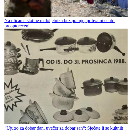
Na ulicama stotine maloljetnika bez pratnje, prihvatni centri
preopterećeni
"Ujutro za dobar dan, uvečer za dobar san“: Sjećate li se kultnih