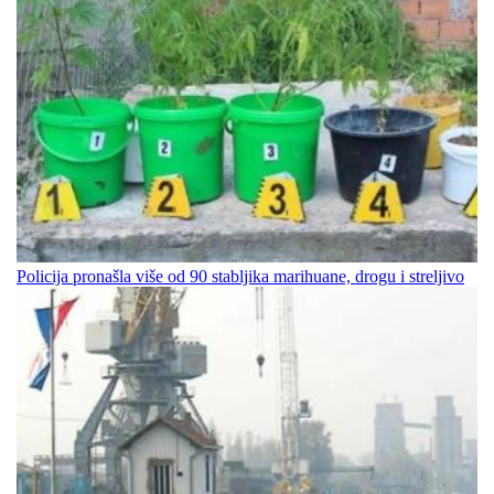
Policija pronašla više od 90 stabljika marihuane, drogu i streljivo