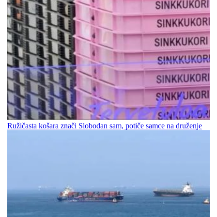
Ružičasta košara znači Slobodan sam, potiče samce na druženje