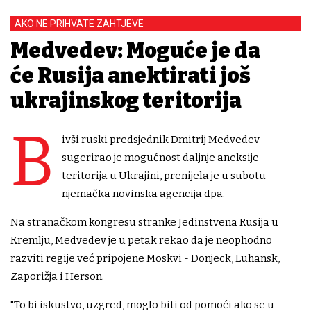
AKO NE PRIHVATE ZAHTJEVE
Medvedev: Moguće je da
će Rusija anektirati još
ukrajinskog teritorija
B
ivši ruski predsjednik Dmitrij Medvedev
sugerirao je mogućnost daljnje aneksije
teritorija u Ukrajini, prenijela je u subotu
njemačka novinska agencija dpa.
Na stranačkom kongresu stranke Jedinstvena Rusija u
Kremlju, Medvedev je u petak rekao da je neophodno
razviti regije već pripojene Moskvi - Donjeck, Luhansk,
Zaporižja i Herson.
"To bi iskustvo, uzgred, moglo biti od pomoći ako se u