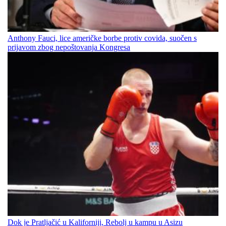
Anthony Fauci, lice američke borbe protiv covida, suočen s
prijavom zbog nepoštovanja Kongresa
Dok je Pratljačić u Kaliforniji, Rebolj u kampu u Asizu