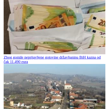
Zbog gomile neprijavljene gotovine državljaninu BiH kazna od
čak 11.490 eura