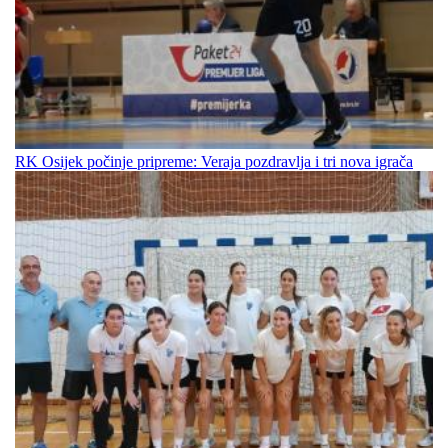
RK Osijek počinje pripreme: Veraja pozdravlja i tri nova igrača