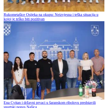
Rukometašice Osijeka na okupu: Neizvjesna i teška situacija u
kojoj je teško biti pozitivan
Ena Cvitan i državni prvaci u šaranskom ribolovu predstavili
sportski ponos Našica