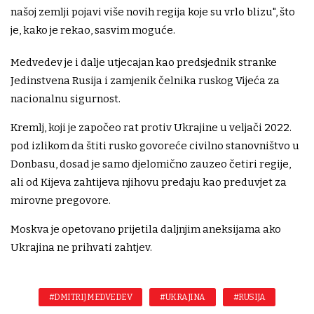
našoj zemlji pojavi više novih regija koje su vrlo blizu", što
je, kako je rekao, sasvim moguće.
Medvedev je i dalje utjecajan kao predsjednik stranke
Jedinstvena Rusija i zamjenik čelnika ruskog Vijeća za
nacionalnu sigurnost.
Kremlj, koji je započeo rat protiv Ukrajine u veljači 2022.
pod izlikom da štiti rusko govoreće civilno stanovništvo u
Donbasu, dosad je samo djelomično zauzeo četiri regije,
ali od Kijeva zahtijeva njihovu predaju kao preduvjet za
mirovne pregovore.
Moskva je opetovano prijetila daljnjim aneksijama ako
Ukrajina ne prihvati zahtjev.
#DMITRIJ MEDVEDEV
#UKRAJINA
#RUSIJA