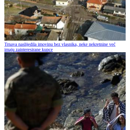
Trnava naslijedila imovinu bez vlasnika, neke nekretnine već
imaju zainteresirane kupce