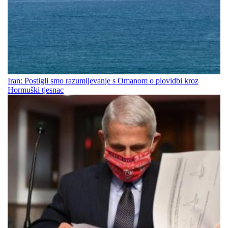
Iran: Postigli smo razumijevanje s Omanom o plovidbi kroz
Hormuški tjesnac