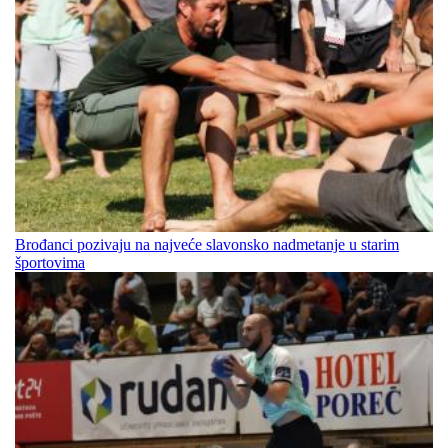
Brođanci pozivaju na najveće slavonsko nadmetanje u starim
športovima