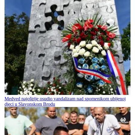
Medved najoštrije osudio vandalizam nad spomenikom ubijenoj
djeci u Slavonskom Brodu