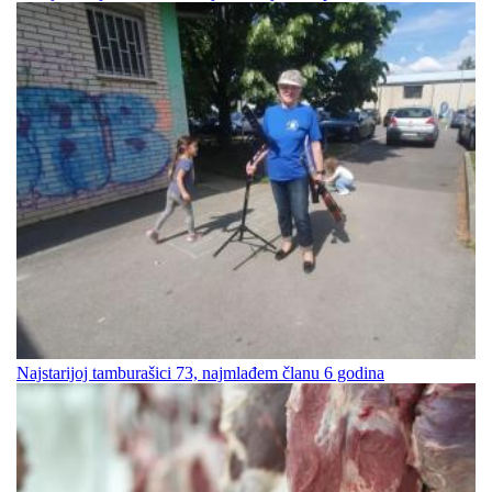
Najstarijoj tamburašici 73, najmlađem članu 6 godina