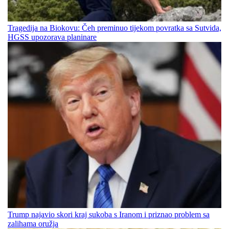
Tragedija na Biokovu: Čeh preminuo tijekom povratka sa Sutvida,
HGSS upozorava planinare
Trump najavio skori kraj sukoba s Iranom i priznao problem sa
zalihama oružja