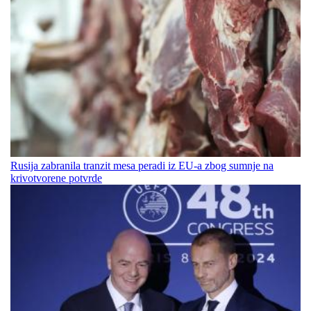
Rusija zabranila tranzit mesa peradi iz EU-a zbog sumnje na
krivotvorene potvrde