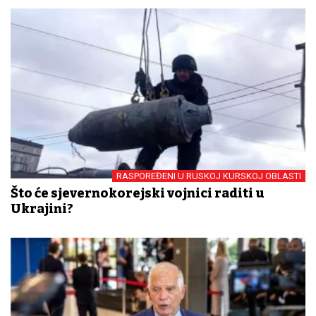
RASPOREĐENI U RUSKOJ KURSKOJ OBLASTI
Što će sjevernokorejski vojnici raditi u
Ukrajini?