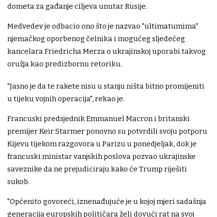
dometa za gađanje ciljeva unutar Rusije.
Medvedev je odbacio ono što je nazvao "ultimatumima"
njemačkog oporbenog čelnika i mogućeg sljedećeg
kancelara Friedricha Merza o ukrajinskoj uporabi takvog
oružja kao predizbornu retoriku.
"Jasno je da te rakete nisu u stanju ništa bitno promijeniti
u tijeku vojnih operacija", rekao je.
Francuski predsjednik Emmanuel Macron i britanski
premijer Keir Starmer ponovno su potvrdili svoju potporu
Kijevu tijekom razgovora u Parizu u ponedjeljak, dok je
francuski ministar vanjskih poslova pozvao ukrajinske
saveznike da ne prejudiciraju kako će Trump riješiti
sukob.
"Općenito govoreći, iznenađujuće je u kojoj mjeri sadašnja
generacija europskih političara želi dovući rat na svoj