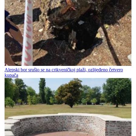
Alepski bor srušio se na crikveničkoj plaži, ozlijeđeno četvero
kupača