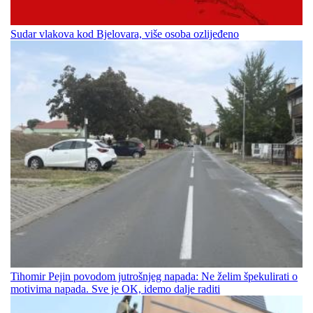
Sudar vlakova kod Bjelovara, više osoba ozlijeđeno
Tihomir Pejin povodom jutrošnjeg napada: Ne želim špekulirati o
motivima napada. Sve je OK, idemo dalje raditi