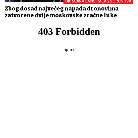
UKRAJINA LANSIRALA 25 DRONOVA
Zbog dosad najvećeg napada dronovima
zatvorene dvije moskovske zračne luke