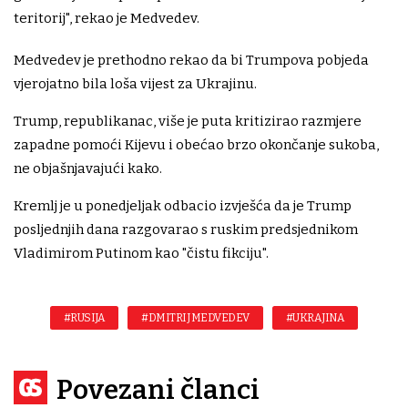
teritorij", rekao je Medvedev.
Medvedev je prethodno rekao da bi Trumpova pobjeda
vjerojatno bila loša vijest za Ukrajinu.
Trump, republikanac, više je puta kritizirao razmjere
zapadne pomoći Kijevu i obećao brzo okončanje sukoba,
ne objašnjavajući kako.
Kremlj je u ponedjeljak odbacio izvješća da je Trump
posljednjih dana razgovarao s ruskim predsjednikom
Vladimirom Putinom kao "čistu fikciju".
#RUSIJA
#DMITRIJ MEDVEDEV
#UKRAJINA
Povezani članci