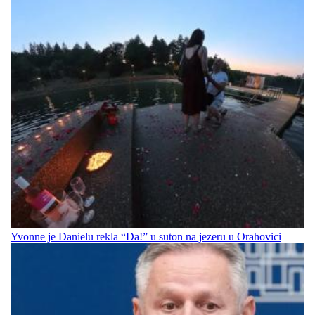
Yvonne je Danielu rekla “Da!” u suton na jezeru u Orahovici