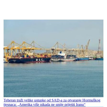
Teheran traži velike ustupke od SAD-a za otvaranje Hormuškog
tjesnaca: „Amerika više nikada ne smije prijetiti Iranu“