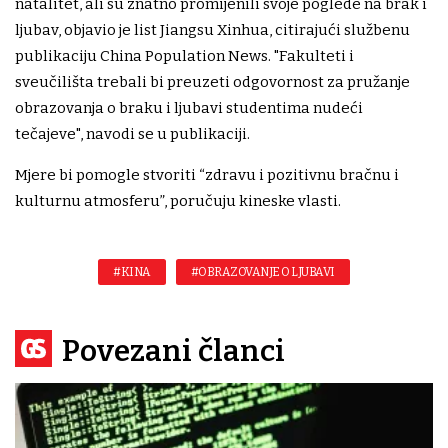
natalitet, ali su znatno promijenili svoje poglede na brak i
ljubav, objavio je list Jiangsu Xinhua, citirajući službenu
publikaciju China Population News. "Fakulteti i
sveučilišta trebali bi preuzeti odgovornost za pružanje
obrazovanja o braku i ljubavi studentima nudeći
tečajeve", navodi se u publikaciji.
Mjere bi pomogle stvoriti “zdravu i pozitivnu bračnu i
kulturnu atmosferu”, poručuju kineske vlasti.
#KINA
#OBRAZOVANJE O LJUBAVI
Povezani članci