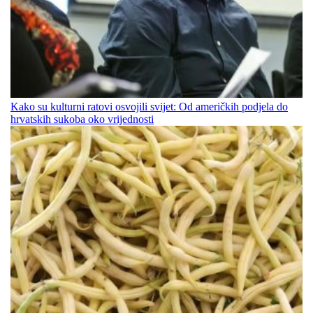
Kako su kulturni ratovi osvojili svijet: Od američkih podjela do
hrvatskih sukoba oko vrijednosti