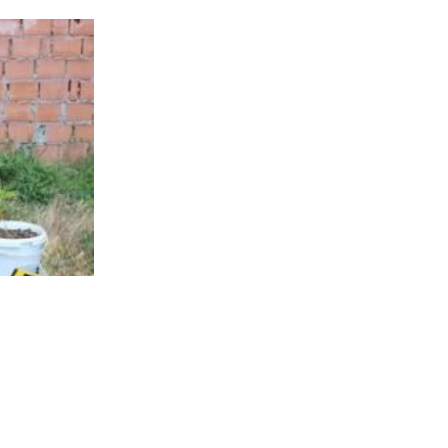
Policija pronašla više od 90 stabljika marihuane, drogu i