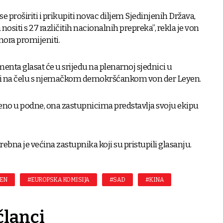
se proširiti i prikupiti novac diljem Sjedinjenih Država,
ositi s 27 različitih nacionalnih prepreka”, rekla je von
mora promijeniti.
nta glasat će u srijedu na plenarnoj sjednici u
ji na čelu s njemačkom demokršćankom von der Leyen.
iđeno u podne, ona zastupnicima predstavlja svoju ekipu
ebna je većina zastupnika koji su pristupili glasanju.
YEN
#EUROPSKA KOMISIJA
#SAD
#KINA
članci