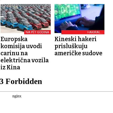
NA PET GODINA
HAKIRALI I
TELEOPERATERE
Europska
Kineski hakeri
komisija uvodi
prisluškuju
carinu na
američke sudove
električna vozila
iz Kina