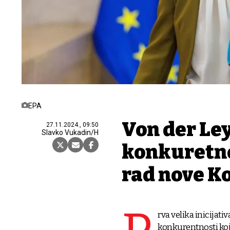
EPA
Von der Le
27.11.2024., 09:50
Slavko Vukadin/H
konkuretnos
rad nove K
rva velika inicijat
konkurentnosti koji