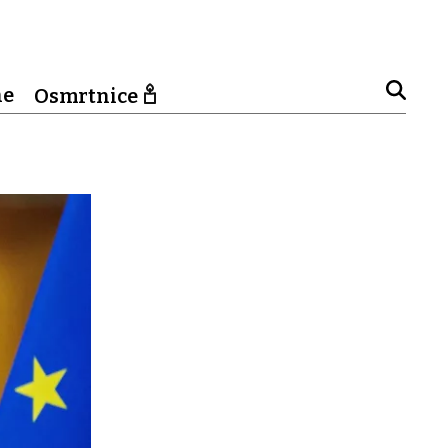
ne
Osmrtnice