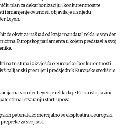
nički plan za dekarbonizaciju i konkurentnost te
i i smanjenje ovisnosti, objavila je u srijedu
der Leyen.
t će okvir za naš rad od kraja mandata”, rekla je von der
nicima Europskog parlamenta u kojem predstavlja svoj
enika.
iti na tri stupa iz izvješća o europskoj konkurentnosti
ivši talijanski premijer i predsjednik Europske središnje
acijama, von der Leyen je rekla da je EU na istoj razini
 patentima i stvaranju start-upova.
skih patenata komercijalno se eksploatira, a europski
prepreke za svoj rast.