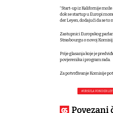
“Start-up iz Kalifornije može 
dok se startup u Europi mora n
der Leyen, dodajući da se to 
Zastupnici Europskog parlame
Strasbourgu o novoj Komisi
Prije glasanja koje je predv
povjerenika i program rada.
Za potvrđivanje Komisije potr
#URSULA VON DER LE
Povezani 