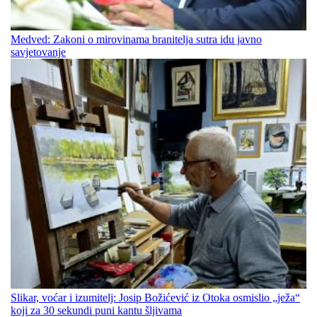
Medved: Zakoni o mirovinama branitelja sutra idu javno
savjetovanje
Slikar, voćar i izumitelj: Josip Božićević iz Otoka osmislio „ježa“
koji za 30 sekundi puni kantu šljivama