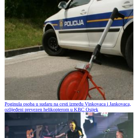
Poginula osoba u sudaru na cesti između Vinkovaca i Jankovaca,
ozlijeđeni prevezen helikopterom u KBC Osijek