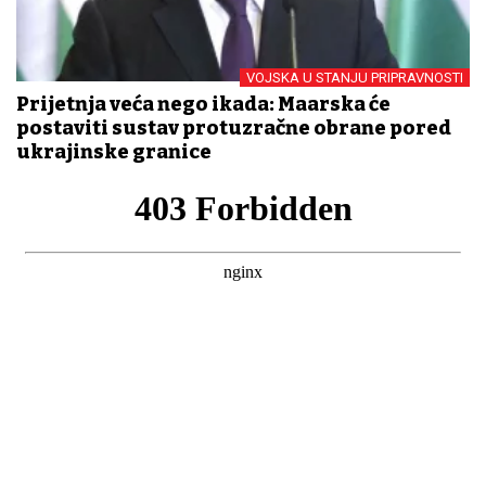
VOJSKA U STANJU PRIPRAVNOSTI
Prijetnja veća nego ikada: Mađarska će
postaviti sustav protuzračne obrane pored
ukrajinske granice