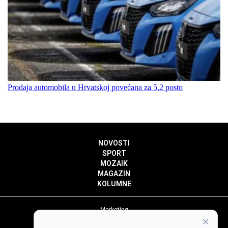
Prodaja automobila u Hrvatskoj povećana za 5,2 posto
NOVOSTI
SPORT
MOZAIK
MAGAZIN
KOLUMNE
Marketing
×
Politika privatnosti