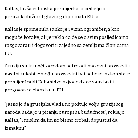
Kallas, bivša estonska premijerka, u nedjelju je
preuzela dužnost glavnog diplomata EU-a.
Kallas je spomenula sankcije i vizna ograničenja kao
moguće korake, ali je rekla da će se o svim posljedicama
razgovarati i dogovoriti zajedno sa zemljama članicama
EU.
Gruziju su tri noći zaredom potresali masovni prosvjedi i
nasilni sukobi između prosvjednika i policije, nakon što je
premijer Irakli Kobahidze najavio da će zaustaviti
pregovore o članstvu u EU.
"Jasno je da gruzijska vlada ne poštuje volju gruzijskog
naroda kada je u pitanju europska budućnost", rekla je
Kallas, "i mislim da im ne bismo trebali dopustiti da
izmaknu".