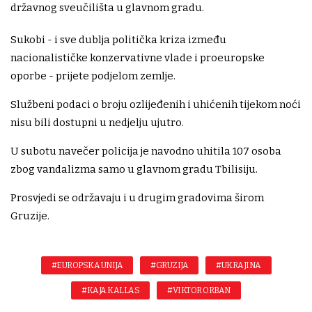
državnog sveučilišta u glavnom gradu.
Sukobi - i sve dublja politička kriza između
nacionalističke konzervativne vlade i proeuropske
oporbe - prijete podjelom zemlje.
Službeni podaci o broju ozlijeđenih i uhićenih tijekom noći
nisu bili dostupni u nedjelju ujutro.
U subotu navečer policija je navodno uhitila 107 osoba
zbog vandalizma samo u glavnom gradu Tbilisiju.
Prosvjedi se održavaju i u drugim gradovima širom
Gruzije.
#EUROPSKA UNIJA
#GRUZIJA
#UKRAJINA
#KAJA KALLAS
#VIKTOR ORBAN