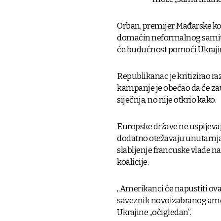
Orban, premijer Mađarske ko
domaćin neformalnog samita U
će budućnost pomoći Ukraji
Republikanac je kritizirao r
kampanje je obećao da će zaus
siječnja, no nije otkrio kako.
Europske države ne uspijevaju
dodatno otežavaju unutarnja
slabljenje francuske vlade n
koalicije.
„Amerikanci će napustiti ovaj 
saveznik novoizabranog ameri
Ukrajine „očigledan”.