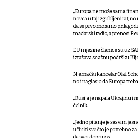
„Europa ne može sama financir
novca u taj izgubljeni rat, no
da se prvo moramo prilagoditi
mađarski radio, a prenosi Re
EU i njezine članice su uz SA
izražava snažnu podršku Kij
Njemački kancelar Olaf Scholz
no i naglasio da Europa treba
„Rusija je napala Ukrajinu i n
čelnik.
„Jedno pitanje je sasvim jas
učiniti sve što je potrebno z
da svoj doprinos”.