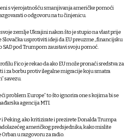
očeni s vjerojatnošću smanjivanja američke pomoći
 razgovarati o odgovoru na tu činjenicu.
svoje zemlje Ukrajini nakon što je stupio na vlast prije
e Slovačka usprotiviti ideji da EU preuzme „financijsku
ko SAD pod Trumpom zaustavi svoju pomoć.
ofilu Fico je rekao da ako EU može pronaći sredstva za
i i za borbu protiv ilegalne migracije koju smatra
m” savezu.
ći problem Europe” to što ignorira one s kojima bi se
 mađarska agencija MTI.
 i Peking, ako kritizirate i prezirete Donalda Trumpa
nadolazećeg američkog predsjednika, kako mislite
je Orban u razgovoru za radio.