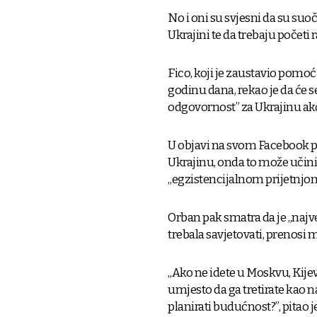
No i oni su svjesni da su su
Ukrajini te da trebaju početi
Fico, koji je zaustavio pomoć 
godinu dana, rekao je da će s
odgovornost” za Ukrajinu a
U objavi na svom Facebook pr
Ukrajinu, onda to može učinit
„egzistencijalnom prijetnjo
Orban pak smatra da je „najve
trebala savjetovati, prenosi
„Ako ne idete u Moskvu, Kijev
umjesto da ga tretirate kao 
planirati budućnost?”, pitao 