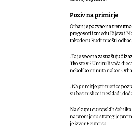
Poziv na primirje
Orban je pozvao na trenutno p
pregovori između Kijeva i Mo
također u Budimpešti, odbacio
„To je veoma zastrašujuć izaz
Tko ste vi? Umiru li vaša djec
nekoliko minuta nakon Orba
„Na primirje primjerice poziva
su besmislice i nesklad”, doda
Na skupu europskih čelnika 
na promjenu strategije prema
je izvor Reutersu.