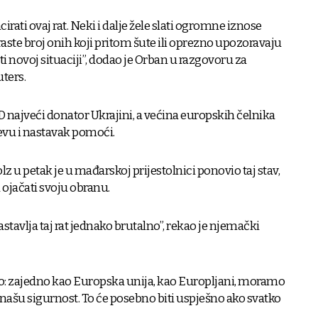
ati ovaj rat. Neki i dalje žele slati ogromne iznose
 raste broj onih koji pritom šute ili oprezno upozoravaju
 novoj situaciji”, dodao je Orban u razgovoru za
uters.
D najveći donator Ukrajini, a većina europskih čelnika
evu i nastavak pomoći.
 u petak je u mađarskoj prijestolnici ponovio taj stav,
 ojačati svoju obranu.
astavlja taj rat jednako brutalno”, rekao je njemački
no: zajedno kao Europska unija, kao Europljani, moramo
a našu sigurnost. To će posebno biti uspješno ako svatko