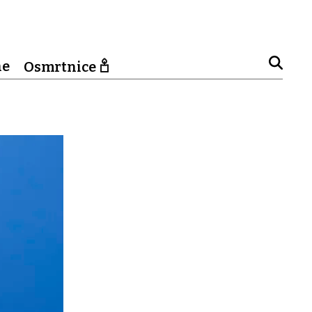
ne
Osmrtnice