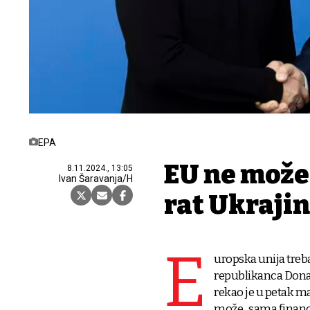
EPA
EU ne može
8.11.2024., 13:05
Ivan Šaravanja/H
rat Ukrajin
E
uropska unija treb
republikanca Dona
rekao je u petak m
može „sama financir