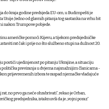
ja do kraja godine predsjeda EU-om, u Budimpešti je
nije. Jedno od glavnih pitanja tog sastanka na vrhu bit
ni nakon Trumpove pobjede.
azinu američke pomoći Kijevu, a tijekom predsjedničke
taviti rat čak i prije no što službeno stupi na dužnost 20.
 postići ujedinjenost po pitanju Ukrajine, a situaciju
 politička previranja u dvjema najsnažnijim članicama -
akon prijevremenih izbora te raspad njemačke vladajuće
rat, no prvo ga neće ohrabrivati”, rekao je Orban,
čkog predsjednika, istaknuvši da je „vojni poraz”