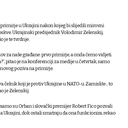
rimirje u Ukrajini nakon kojeg bi slijedili mirovni
skve. Ukrajinski predsjednik Volodimir Zelenskij,
 je te tvrdnje.
ov za naše građane: prvo primirje, a onda ćemo vidjeti.
a?”, pitao je na konferenciji za medije u četvrtak, samo
novog poziva na primirje.
 čelnik koji je protiv Ukrajine u NATO-u. Zamislite... to
o je Zelenskij.
samo su Orban i slovački premijer Robert Fico pozvali
 Ukrajini, dok ostali smatraju da ona funkcionira, rekao