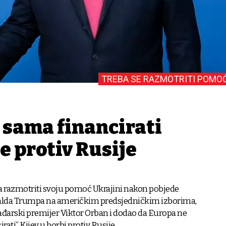
TREBA SE RAZMOTRITI POMO
 sama financirati
e protiv Rusije
a razmotriti svoju pomoć Ukrajini nakon pobjede
lda Trumpa na američkim predsjedničkim izborima,
ađarski premijer Viktor Orban i dodao da Europa ne
ati” Kijev u borbi protiv Rusije.