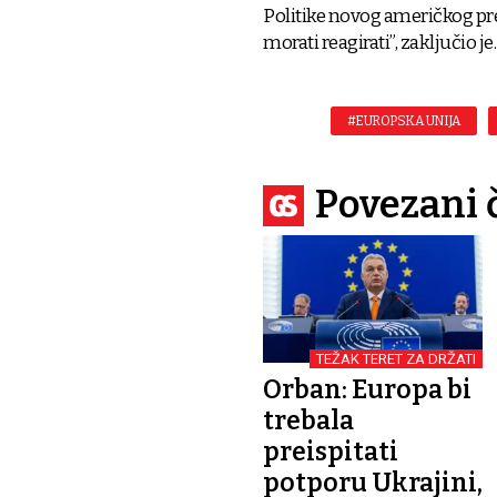
Politike novog američkog pre
morati reagirati”, zaključio je
#EUROPSKA UNIJA
Povezani 
TEŽAK TERET ZA DRŽATI
Orban: Europa bi
trebala
preispitati
potporu Ukrajini,