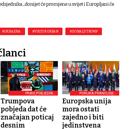
dsjednika „donijet će promjene u svijet i Europljani će
.
#UKRAJINA
#VIKTOR ORBAN
#DONALD TRUMP
članci
PRAVI POBJEDNICI
PORUKA FRANCUSKE I
AMERIČKIH IZBORA
NJEMAČKE
Trumpova
Europska unija
pobjeda dat će
mora ostati
značajan poticaj
zajedno i biti
desnim
jedinstvena