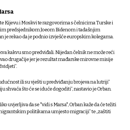
Marsa
ete Kijevu i Moskvi te razgovorima s čelnicima Turske i
čkim predsjednikom Joeom Bidenom i tadašnjim
je rekao da je podnio izvješće europskim kolegama.
akva kakvu smo predviđali. Nijedan čelnik ne može reći
kivao drugačije jer je rezultat mađarske mirovne misije
vidjeti”.
udućnost ili su vješti u predviđanju brojeva na lutriji”
u shvaća što će se iduće dogoditi”, nastavio je Orban.
ko uvjerljiva da se "vidi s Marsa", Orban kaže da će težiti
migrantskim politikama umjesto migraciji” te „zaštiti