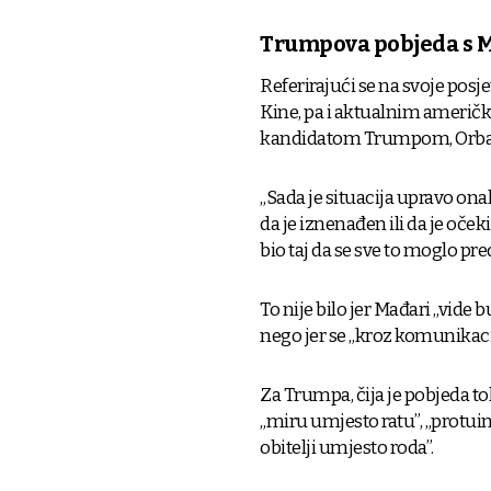
Trumpova pobjeda s 
Referirajući se na svoje posj
Kine, pa i aktualnim ameri
kandidatom Trumpom, Orban 
„Sada je situacija upravo on
da je iznenađen ili da je oče
bio taj da se sve to moglo pred
To nije bilo jer Mađari „vide b
nego jer se „kroz komunikacij
Za Trumpa, čija je pobjeda toli
„miru umjesto ratu”, „protui
obitelji umjesto roda”.