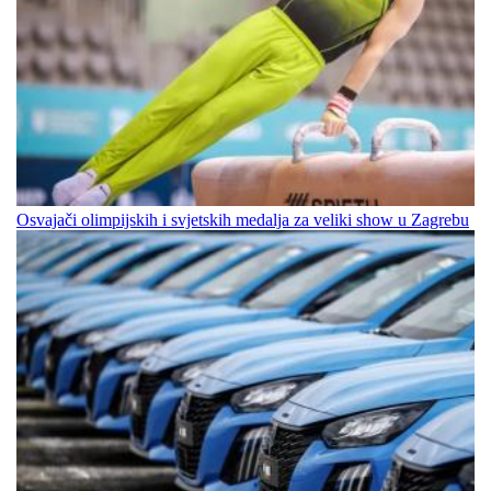
Osvajači olimpijskih i svjetskih medalja za veliki show u Zagrebu