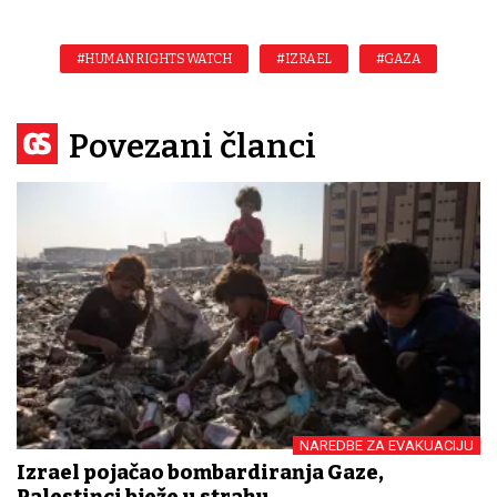
#HUMAN RIGHTS WATCH
#IZRAEL
#GAZA
Povezani članci
NAREDBE ZA EVAKUACIJU
Izrael pojačao bombardiranja Gaze,
Palestinci bježe u strahu