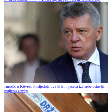
Turudić o Kövesi: Posljednja dva ili tri mjeseca iza sebe ostavlja
spaljenu zemlju