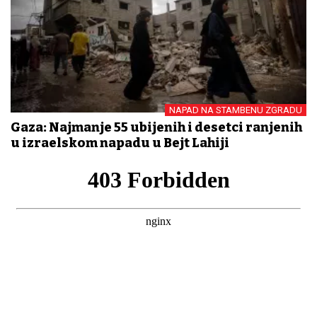
NAPAD NA STAMBENU ZGRADU
Gaza: Najmanje 55 ubijenih i desetci ranjenih
u izraelskom napadu u Bejt Lahiji