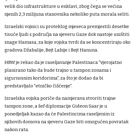
velik dio infrastrukture u enklavi, zbog čega se većina
njenih 2,3 milijuna stanovnika nekoliko puta morala seliti.
Izraelski vojnici su proteklog mjeseca premjestili desetke
tisuće ljudi s područja na sjeveru Gaze dok nastoje uništiti
snage Hamasa, za koje vojska tvrdi da se koncentriraju oko
gradova Džabalije, Bejt Lahije i Bejt Hanuna.
HRW je rekao da je raseljavanje Palestinaca "vjerojatno
planirano tako da bude trajno u tampon zonama i
sigurnosnim koridorima", za što je dodao da bi
predstavljalo "etničko čišćenje".
Izraelska vojska poriče da namjerava stvoriti trajne
tampon zone, a šef diplomacije Gideon Saar je u
ponedjeljak kazao da će Palestincima raseljenim iz
njihovih domova na sjeveru Gaze biti omogućen povratak
nakon rata.