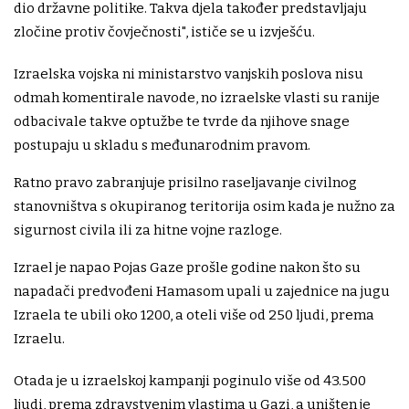
dio državne politike. Takva djela također predstavljaju
zločine protiv čovječnosti", ističe se u izvješću.
Izraelska vojska ni ministarstvo vanjskih poslova nisu
odmah komentirale navode, no izraelske vlasti su ranije
odbacivale takve optužbe te tvrde da njihove snage
postupaju u skladu s međunarodnim pravom.
Ratno pravo zabranjuje prisilno raseljavanje civilnog
stanovništva s okupiranog teritorija osim kada je nužno za
sigurnost civila ili za hitne vojne razloge.
Izrael je napao Pojas Gaze prošle godine nakon što su
napadači predvođeni Hamasom upali u zajednice na jugu
Izraela te ubili oko 1200, a oteli više od 250 ljudi, prema
Izraelu.
Otada je u izraelskoj kampanji poginulo više od 43.500
ljudi, prema zdravstvenim vlastima u Gazi, a uništen je