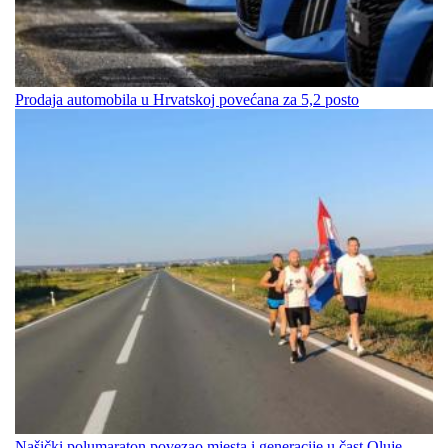
Prodaja automobila u Hrvatskoj povećana za 5,2 posto
Našički polumaraton povezao mjesta i generacije u čast Oluje