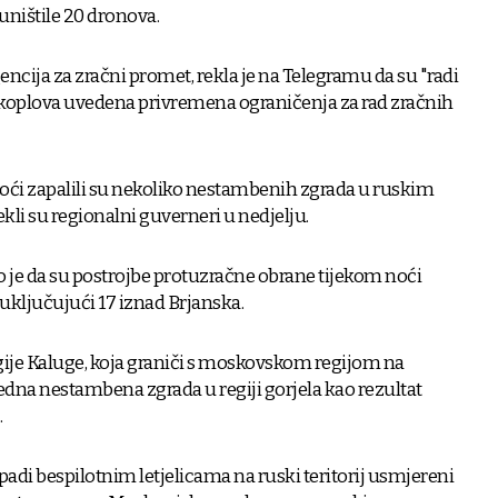
uništile 20 dronova.
ncija za zračni promet, rekla je na Telegramu da su "radi
rakoplova uvedena privremena ograničenja za rad zračnih
oći zapalili su nekoliko nestambenih zgrada u ruskim
ekli su regionalni guverneri u nedjelju.
o je da su postrojbe protuzračne obrane tijekom noći
 uključujući 17 iznad Brjanska.
gije Kaluge, koja graniči s moskovskom regijom na
 jedna nestambena zgrada u regiji gorjela kao rezultat
.
padi bespilotnim letjelicama na ruski teritorij usmjereni