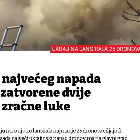
UKRAJINA LANSIRALA 25 DRONOV
 najvećeg napada
zatvorene dvije
zračne luke
elju rano ujutro lansirala najmanje 25 dronova ciljajući
 sada najveći ukrajinski napad dronovima na glavni grad