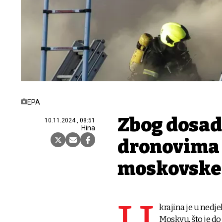
EPA
Zbog dosad
10.11.2024., 08:51
Hina
dronovima 
moskovske 
krajina je u nedj
Moskvu, što je do