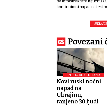
na infrastrukturu ključnu za
kontinuirani napad na teritor
#UKRAJI
Povezani 
ZELENSKIJ UPUTIO NOVI
APEL
Novi ruski noćni
napad na
Ukrajinu,
ranjeno 30 ljudi