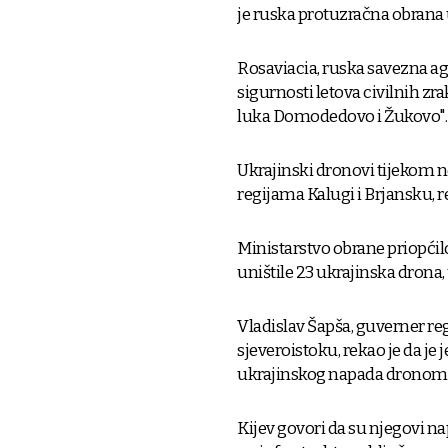
je ruska protuzračna obrana 
Rosaviacia, ruska savezna age
sigurnosti letova civilnih z
luka Domodedovo i Žukovo".
Ukrajinski dronovi tijekom n
regijama Kalugi i Brjansku, r
Ministarstvo obrane priopćil
uništile 23 ukrajinska drona,
Vladislav Šapša, guverner re
sjeveroistoku, rekao je da je
ukrajinskog napada dronom
Kijev govori da su njegovi na