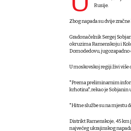
U
Rusije.
Zbog napada su dvije zračn
Gradonačelnik Sergej Sobjanin
okruzima Ramenskoju i Kolom
Domodedovu, jugozapadno 
U moskovskoj regiji živi više
"Prema preliminarnim inform
krhotina", rekao je Sobjanin
"Hitne službe su na mjestu d
Distrikt Ramenskoje, 45 km j
najvećeg ukrajinskog napada 