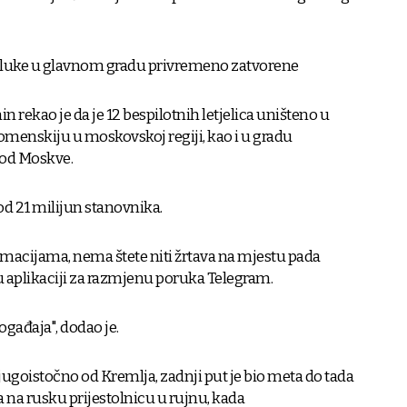
e luke u glavnom gradu privremeno zatvorene
 rekao je da je 12 bespilotnih letjelica uništeno u
enskiju u moskovskoj regiji, kao i u gradu
od Moskve.
 od 21 milijun stanovnika.
acijama, nema štete niti žrtava na mjestu pada
 u aplikaciji za razmjenu poruka Telegram.
ogađaja", dodao je.
ugoistočno od Kremlja, zadnji put je bio meta do tada
na rusku prijestolnicu u rujnu, kada