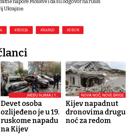
 ratne napore Moskve i da su odgovor na ruski
ij Ukrajine.
NA
#RUSIJA
#NAPAD
#DRON
članci
MEĐU NJIMA I 11-
NOVA NOĆ, NOVE BRIGE
GODIŠNJA DJEVOJČICA
Devet osoba
Kijev napadnut
ozlijeđeno je u 19.
dronovima drugu
ruskome napadu
noć za redom
na Kijev