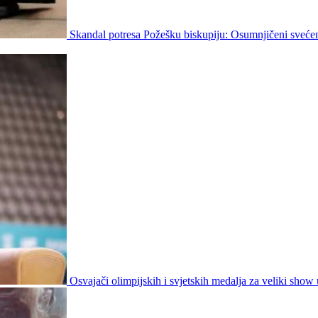
Skandal potresa Požešku biskupiju: Osumnjičeni svećen
Osvajači olimpijskih i svjetskih medalja za veliki show