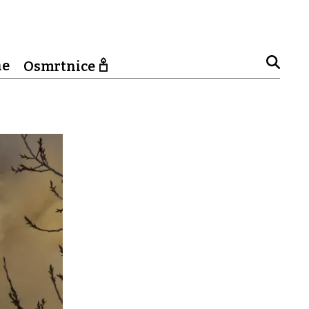
ne
Osmrtnice