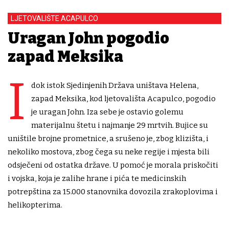
LJETOVALIŠTE ACAPULCO
Uragan John pogodio
zapad Meksika
I
dok istok Sjedinjenih Država uništava Helena,
zapad Meksika, kod ljetovališta Acapulco, pogodio
je uragan John. Iza sebe je ostavio golemu
materijalnu štetu i najmanje 29 mrtvih. Bujice su
uništile brojne prometnice, a srušeno je, zbog klizišta, i
nekoliko mostova, zbog čega su neke regije i mjesta bili
odsječeni od ostatka države. U pomoć je morala priskočiti
i vojska, koja je zalihe hrane i pića te medicinskih
potrepština za 15.000 stanovnika dovozila zrakoplovima i
helikopterima.