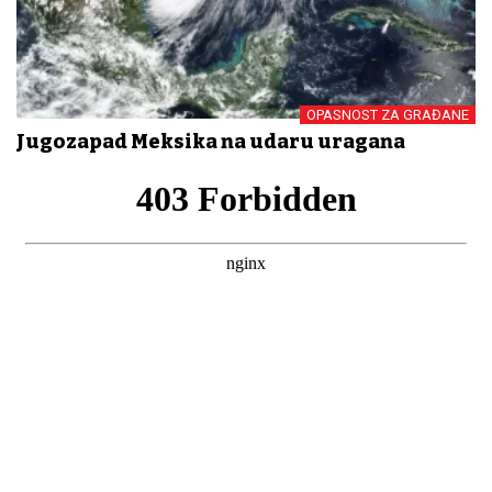
OPASNOST ZA GRAĐANE
Jugozapad Meksika na udaru uragana