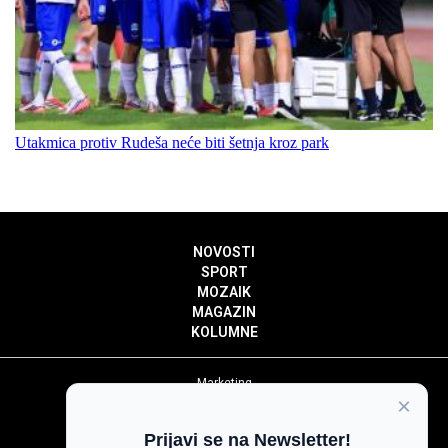
Utakmica protiv Rudeša neće biti šetnja kroz park
NOVOSTI
SPORT
MOZAIK
MAGAZIN
KOLUMNE
Marketing
×
Politika privatnosti
Politika kolačića
Prijavi se na Newsletter!
Impressum