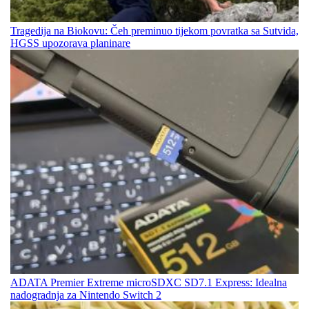
Tragedija na Biokovu: Čeh preminuo tijekom povratka sa Sutvida,
HGSS upozorava planinare
ADATA Premier Extreme microSDXC SD7.1 Express: Idealna
nadogradnja za Nintendo Switch 2