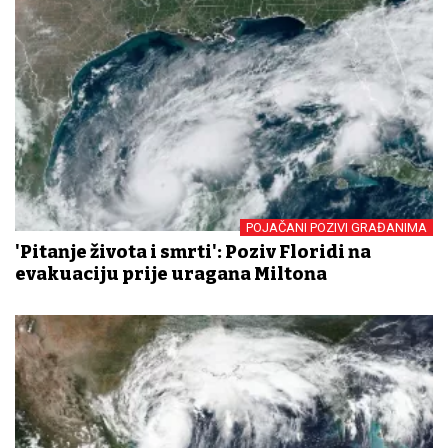
POJAČANI POZIVI GRAĐANIMA
'Pitanje života i smrti': Poziv Floridi na
evakuaciju prije uragana Miltona