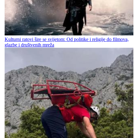
Kulturni ratovi šire se svijetom: Od politike i religije do filmova,
glazbe i društvenih mreža