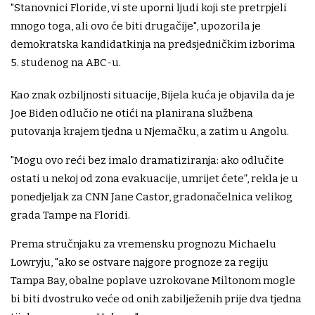
"Stanovnici Floride, vi ste uporni ljudi koji ste pretrpjeli
mnogo toga, ali ovo će biti drugačije", upozorila je
demokratska kandidatkinja na predsjedničkim izborima
5. studenog na ABC-u.
Kao znak ozbiljnosti situacije, Bijela kuća je objavila da je
Joe Biden odlučio ne otići na planirana službena
putovanja krajem tjedna u Njemačku, a zatim u Angolu.
"Mogu ovo reći bez imalo dramatiziranja: ako odlučite
ostati u nekoj od zona evakuacije, umrijet ćete”, rekla je u
ponedjeljak za CNN Jane Castor, gradonačelnica velikog
grada Tampe na Floridi.
Prema stručnjaku za vremensku prognozu Michaelu
Lowryju, "ako se ostvare najgore prognoze za regiju
Tampa Bay, obalne poplave uzrokovane Miltonom mogle
bi biti dvostruko veće od onih zabilježenih prije dva tjedna