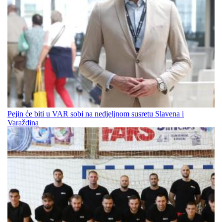
Pejin će biti u VAR sobi na nedjeljnom susretu Slavena i
Varaždina