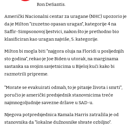
Ron DeSantis.
Američki Nacionalni centar za uragane (NHC) upozorio je
da je Milton "izuzetno opasan uragan", kategorije 4 na
Saffir-Simpsonovoj ljestvici, nakon što je prethodno bio
klasificiran kao uragan najviše, 5. kategorije.
Milton bi mogla biti "najgora oluja na Floridi u posljednjih
sto godina", rekao je Joe Biden u utorak, na marginama
sastanka sa svojim savjetnicima u Bijeloj kući kako bi
razmotrili pripreme.
"Morate se evakuirati odmah, to je pitanje života i smrti",
poručio je američki predsjednik stanovnicima treće
najmnogoljudnije savezne države u SAD-u.
Njegova potpredsjednica Kamala Harris zatražila je od
stanovnika da "lokalne dužnosnike shvate ozbiljno".