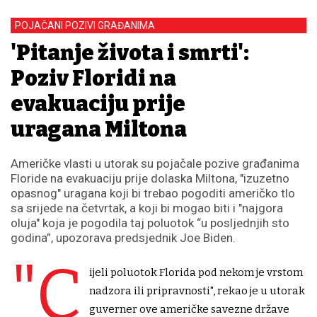
POJAČANI POZIVI GRAĐANIMA
'Pitanje života i smrti':
Poziv Floridi na
evakuaciju prije
uragana Miltona
Američke vlasti u utorak su pojačale pozive građanima
Floride na evakuaciju prije dolaska Miltona, "izuzetno
opasnog" uragana koji bi trebao pogoditi američko tlo
sa srijede na četvrtak, a koji bi mogao biti i "najgora
oluja" koja je pogodila taj poluotok “u posljednjih sto
godina”, upozorava predsjednik Joe Biden.
"C
ijeli poluotok Florida pod nekom je vrstom
nadzora ili pripravnosti", rekao je u utorak
guverner ove američke savezne države