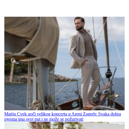
Matija Cvek uoči velikog koncerta u Areni Zagreb: Svaka dobra
pjesma ima svoj put i ne može se požurivati