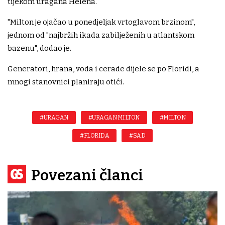
tijekom uragana Helena."
"Milton je ojačao u ponedjeljak vrtoglavom brzinom",
jednom od "najbržih ikada zabilježenih u atlantskom
bazenu", dodao je.
Generatori, hrana, voda i cerade dijele se po Floridi, a
mnogi stanovnici planiraju otići.
#URAGAN
#URAGAN MILTON
#MILTON
#FLORIDA
#SAD
Povezani članci