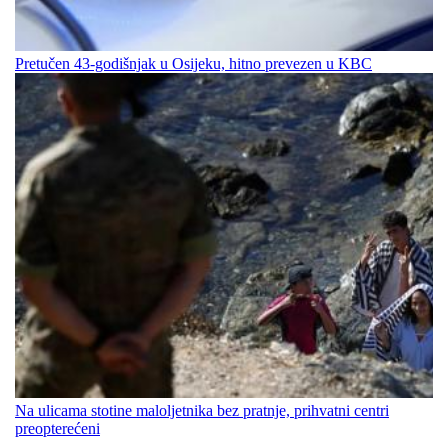
Pretučen 43-godišnjak u Osijeku, hitno prevezen u KBC
Na ulicama stotine maloljetnika bez pratnje, prihvatni centri
preopterećeni