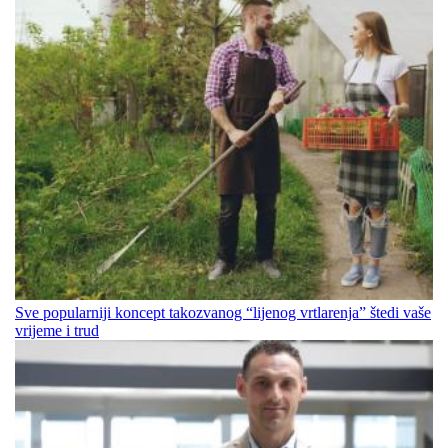
Sve popularniji koncept takozvanog “lijenog vrtlarenja” štedi vaše
vrijeme i trud