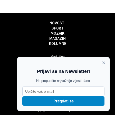
NOVOSTI
SPORT
MOZAIK
MAGAZIN
KOLUMNE
Marketing
×
Politika privatnosti
Politika kolačića
Prijavi se na Newsletter!
Impressum
Pravila prenošenja sadržaja
Ne propustite najvažnije vijesti dana.
Pravila komentiranja
Agroglas
Pretplati se
Copyright © Glas Slavonije 2024.