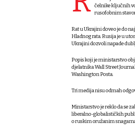
R
čelnike ključnih v
rusofobnim stav
Rat u Ukrajini doveo je do 
Hladnog rata. Rusija je u uto
Ukrajini dozvoli napade dubl
Popis koji je ministarstvo o
djelatnika Wall Street Journa
Washington Posta.
Tri medija nisu odmah odgo
Ministarstvo je reklo da se z
liberalno-globalističkih publ
o ruskim oružanim snagama