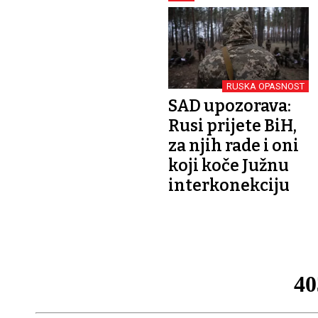
RUSKA OPASNOST
SAD upozorava:
Rusi prijete BiH,
za njih rade i oni
koji koče Južnu
interkonekciju