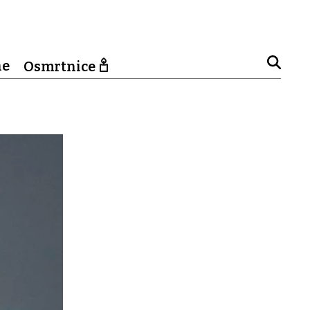
ne
Osmrtnice