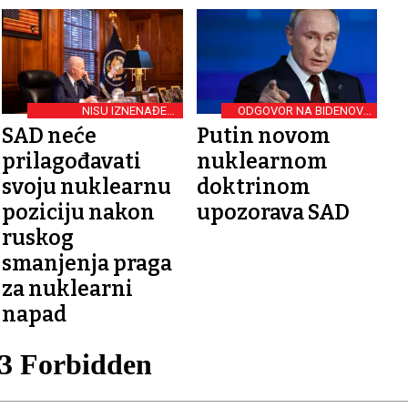
NISU IZNENAĐENI
ODGOVOR NA BIDENOVU
OBJAVOM RUSIJE
ODLUKU
SAD neće
Putin novom
prilagođavati
nuklearnom
svoju nuklearnu
doktrinom
poziciju nakon
upozorava SAD
ruskog
smanjenja praga
za nuklearni
napad