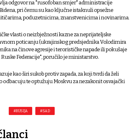
vlja odgovor na "rusofoban smjer" administracije
Bidena, pri čemu su kao ključne istaknuli opsežne
itičarima, poduzetnicima, znanstvenicima i novinarima.
e vlasti o neizbježnosti kazne za neprijateljske
 izravnom poticanju (ukrajinskog predsjednika Volodimira
nika na činove agresije i terorističke napade ili pokušaje
 Ruske Federacije", poručilo je ministarstvo.
azuje kao širi sukob protiv zapada, za koji tvrdi da želi
d to odbacuju te optužuju Moskvu za nezakonit osvajački
#RUSIJA
#SAD
članci