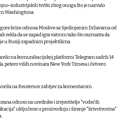
ojno-industrijskih tvrtki zbog onoga što je nazvalo
om Washingtona.
najgore krize odnosa Moskve sa Sjedinjenim Državama od
rak rekla da se zapad igra vatrom tako što razmatra da
je u Rusiji zapadnim projektilima.
bjavilo na komunikacijskoj platformi Telegram sadrži 14
la, petero viših novinara New York Timesa i četvero
vorila na Reutersov zahtjev za komentarom.
abrana odnosi na urednike i izvjestitelje "vodećih
ikacija" uključene u proizvodnju i širenje "krivotvorina"
.