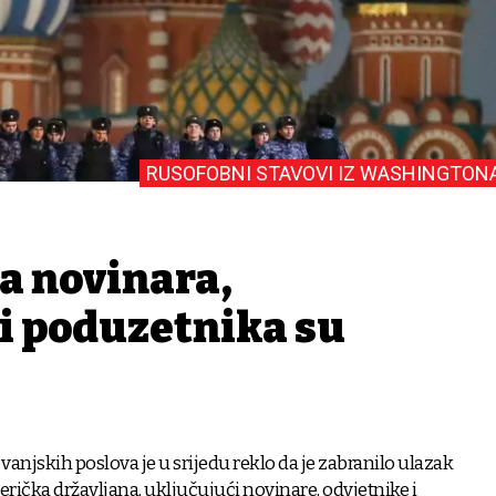
RUSOFOBNI STAVOVI IZ WASHINGTON
a novinara,
 i poduzetnika su
vanjskih poslova je u srijedu reklo da je zabranilo ulazak
rička državljana, uključujući novinare, odvjetnike i