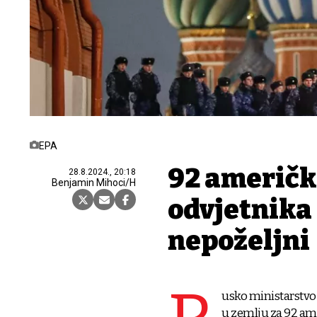
EPA
92 američk
28.8.2024., 20:18
Benjamin Mihoci/H
odvjetnika
nepoželjni
usko ministarstvo 
u zemlju za 92 ame