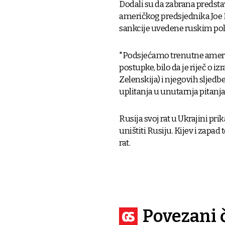
Dodali su da zabrana predsta
američkog predsjednika Joe 
sankcije uvedene ruskim pol
"Podsjećamo trenutne američk
postupke, bilo da je riječ o
Zelenskija) i njegovih sljedbe
uplitanja u unutarnja pitanja
Rusija svoj rat u Ukrajini prik
uništiti Rusiju. Kijev i zapa
rat.
Povezani 