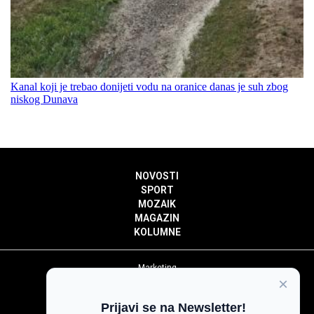
Kanal koji je trebao donijeti vodu na oranice danas je suh zbog
niskog Dunava
NOVOSTI
SPORT
MOZAIK
MAGAZIN
KOLUMNE
Marketing
×
Politika privatnosti
Politika kolačića
Prijavi se na Newsletter!
Impressum