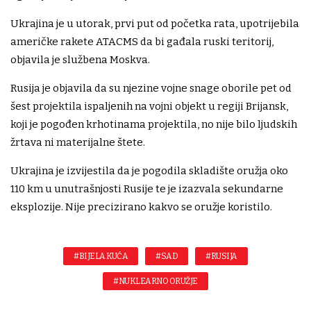
Ukrajina je u utorak, prvi put od početka rata, upotrijebila
američke rakete ATACMS da bi gađala ruski teritorij,
objavila je službena Moskva.
Rusija je objavila da su njezine vojne snage oborile pet od
šest projektila ispaljenih na vojni objekt u regiji Brijansk,
koji je pogođen krhotinama projektila, no nije bilo ljudskih
žrtava ni materijalne štete.
Ukrajina je izvijestila da je pogodila skladište oružja oko
110 km u unutrašnjosti Rusije te je izazvala sekundarne
eksplozije. Nije precizirano kakvo se oružje koristilo.
#BIJELA KUĆA
#SAD
#RUSIJA
#NUKLEARNO ORUŽJE