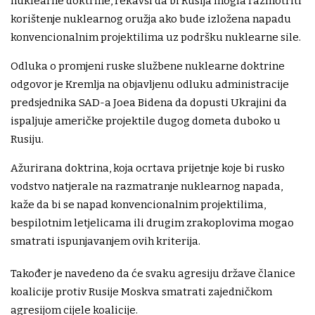
nuklearne doktrine, rekavši da bi Rusija mogla razmotriti
korištenje nuklearnog oružja ako bude izložena napadu
konvencionalnim projektilima uz podršku nuklearne sile.
Odluka o promjeni ruske službene nuklearne doktrine
odgovor je Kremlja na objavljenu odluku administracije
predsjednika SAD-a Joea Bidena da dopusti Ukrajini da
ispaljuje američke projektile dugog dometa duboko u
Rusiju.
Ažurirana doktrina, koja ocrtava prijetnje koje bi rusko
vodstvo natjerale na razmatranje nuklearnog napada,
kaže da bi se napad konvencionalnim projektilima,
bespilotnim letjelicama ili drugim zrakoplovima mogao
smatrati ispunjavanjem ovih kriterija.
Također je navedeno da će svaku agresiju države članice
koalicije protiv Rusije Moskva smatrati zajedničkom
agresijom cijele koalicije.