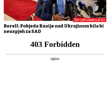
ŠEF DIPLOMACIJE EU
Borell: Pobjeda Rusije nad Ukrajinom bila bi
neuspjeh za SAD