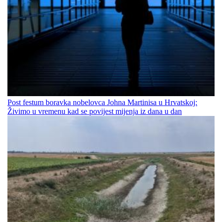
Post festum boravka nobelovca Johna Martinisa u Hrvatskoj:
Živimo u vremenu kad se povijest mijenja iz dana u dan