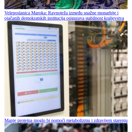
Veleposlanica Maroka: Ravnoteža između snažne monarhije i
ojačanih demokratskih institucija osigurava stabilnost kraljevstva
Manje proteina moglo bi pomoći metabolizmu i zdravijem starenju