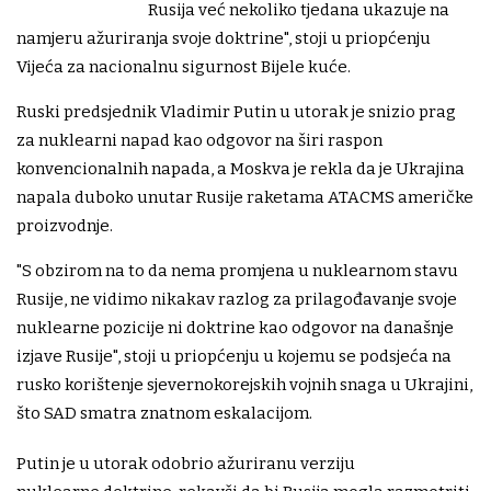
Rusija već nekoliko tjedana ukazuje na
namjeru ažuriranja svoje doktrine", stoji u priopćenju
Vijeća za nacionalnu sigurnost Bijele kuće.
Ruski predsjednik Vladimir Putin u utorak je snizio prag
za nuklearni napad kao odgovor na širi raspon
konvencionalnih napada, a Moskva je rekla da je Ukrajina
napala duboko unutar Rusije raketama ATACMS američke
proizvodnje.
"S obzirom na to da nema promjena u nuklearnom stavu
Rusije, ne vidimo nikakav razlog za prilagođavanje svoje
nuklearne pozicije ni doktrine kao odgovor na današnje
izjave Rusije", stoji u priopćenju u kojemu se podsjeća na
rusko korištenje sjevernokorejskih vojnih snaga u Ukrajini,
što SAD smatra znatnom eskalacijom.
Putin je u utorak odobrio ažuriranu verziju