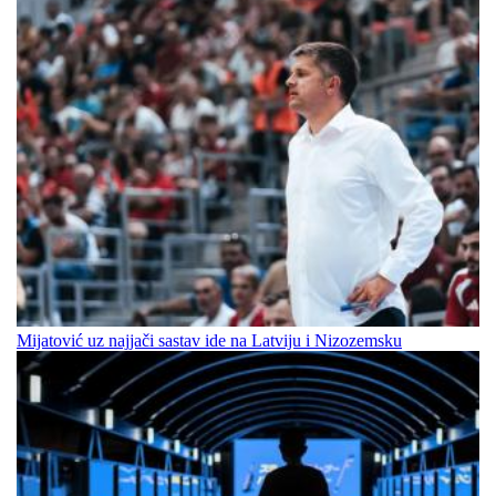
Mijatović uz najjači sastav ide na Latviju i Nizozemsku