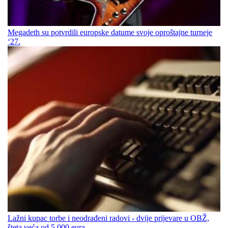
Megadeth su potvrdili europske datume svoje oproštajne turneje
‘27.
Lažni kupac torbe i neodrađeni radovi - dvije prijevare u OBŽ,
šteta veća od 5.000 eura