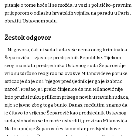
pitanje o tome hoće li se možda, u vezi s političko-pravnim
prijeporom o odlasku hrvatskih vojnika na paradu u Pariz,
obratiti Ustavnom sudu.
Žestok odgovor
- Ni govora, čak ni sada kada više nema onog kriminalca
Šeparovića - izjavio je predsjednik Republike. Tijekom
svog mandata predsjednika Ustavnog suda Šeparović je
vrlo suzdržano reagirao na ovakve Milanovićeve poruke.
Isticao je da je on i "njegov predsjednik jer ga je izabrao
narod". Prešao je i preko činjenice da mu Milanović nije
htio pružiti ruku prilikom prisege novih ustavnih sudaca,
nije se javno zbog toga bunio. Danas, međutim, znamo da
je čitavo to vrijeme Šeparović kao predsjednik Ustavnog
suda, slobodno se to može ustvrditi, prezirao Milanovića.
Na to upućuje Šeparovićev komentar predsjednikove