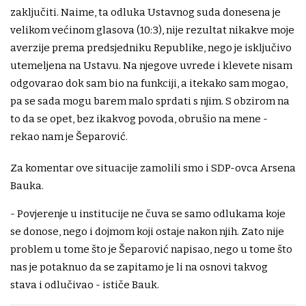
zaključiti. Naime, ta odluka Ustavnog suda donesena je
velikom većinom glasova (10:3), nije rezultat nikakve moje
averzije prema predsjedniku Republike, nego je isključivo
utemeljena na Ustavu. Na njegove uvrede i klevete nisam
odgovarao dok sam bio na funkciji, a itekako sam mogao,
pa se sada mogu barem malo sprdati s njim. S obzirom na
to da se opet, bez ikakvog povoda, obrušio na mene -
rekao nam je Šeparović.
Za komentar ove situacije zamolili smo i SDP-ovca Arsena
Bauka.
- Povjerenje u institucije ne čuva se samo odlukama koje
se donose, nego i dojmom koji ostaje nakon njih. Zato nije
problem u tome što je Šeparović napisao, nego u tome što
nas je potaknuo da se zapitamo je li na osnovi takvog
stava i odlučivao - ističe Bauk.