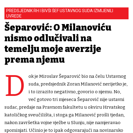
PREDSJEDNIK RH I BIVŠI ŠEF USTAVNOG SUDA IZMIJENILI
UVREDE
Šeparović: O Milanoviću
nismo odlučivali na
temelju moje averzije
prema njemu
D
ok je Miroslav Šeparović bio na čelu Ustavnog
suda, predsjednik Zoran Milanović nerijetko je,
i to izrazito negativno, govorio o njemu. No,
već gotovo tri mjeseca Šeparović nije ustavni
sudac, predaje na Pravnom fakultetu u okviru Hrvatskog
katoličkog sveučilišta, i stoga ga Milanović prošli tjedan,
nakon završetka vojne vježbe u Slunju, nije namjeravao
spominjati. Učinio je to ipak odgovarajući na novinarsko