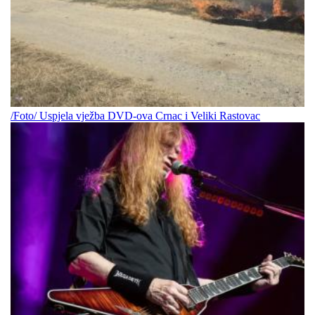
/Foto/ Uspjela vježba DVD-ova Crnac i Veliki Rastovac