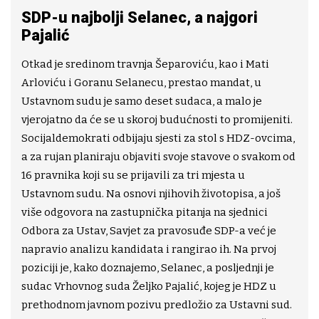
SDP-u najbolji Selanec, a najgori
Pajalić
Otkad je sredinom travnja Šeparoviću, kao i Mati
Arloviću i Goranu Selanecu, prestao mandat, u
Ustavnom sudu je samo deset sudaca, a malo je
vjerojatno da će se u skoroj budućnosti to promijeniti.
Socijaldemokrati odbijaju sjesti za stol s HDZ-ovcima,
a za rujan planiraju objaviti svoje stavove o svakom od
16 pravnika koji su se prijavili za tri mjesta u
Ustavnom sudu. Na osnovi njihovih životopisa, a još
više odgovora na zastupnička pitanja na sjednici
Odbora za Ustav, Savjet za pravosuđe SDP-a već je
napravio analizu kandidata i rangirao ih. Na prvoj
poziciji je, kako doznajemo, Selanec, a posljednji je
sudac Vrhovnog suda Željko Pajalić, kojeg je HDZ u
prethodnom javnom pozivu predložio za Ustavni sud.