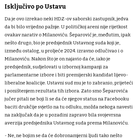
Isključivo po Ustavu
Da je ovo izrekao neki HDZ-ov saborski zastupnik, jedva
da bi bilo vrijedno pažnje. U političkoj areni nije rijetkost
ovakav narativ o Milanoviću. Šeparović je, međutim, ipak
nešto drugo, bio je predsjednik Ustavnog suda koji je,
između ostalog, u proljeće 2024. izravno odlučivao i o
Milanoviću. Nakon što je on najavio da će, iako je
predsjednik, sudjelovati u izbornoj kampanji za
parlamentarne izbore i biti premijerski kandidat lijevo-
liberalne koalicije. Ustavni sud mu je to zabranio, prijeteći
i poništenjem rezultata tih izbora. Zato smo Šeparovića
jučer pitali ne boji li se da će njegov status na Facebooku
baciti drukčije svjetlo na tu odluku, možda nekoga navesti
na zaključak da je u pozadini zapravo bila svojevrsna
averzija predsjednika Ustavnog suda prema Milanoviću.
- Ne, ne bojim se da će dobronamjerni ljudi tako nešto