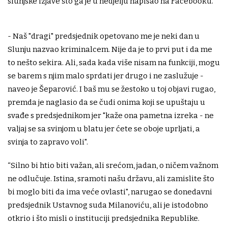
slunjske izjave što ga je u nedjelju napisao na Facebooku.
- Naš "dragi" predsjednik opetovano me je neki dan u
Slunju nazvao kriminalcem. Nije da je to prvi put i da me
to nešto sekira. Ali, sada kada više nisam na funkciji, mogu
se barem s njim malo sprdati jer drugo i ne zaslužuje -
naveo je Šeparović. I baš mu se žestoko u toj objavi rugao,
premda je naglasio da se čudi onima koji se upuštaju u
svađe s predsjednikom jer "kaže ona pametna izreka - ne
valjaj se sa svinjom u blatu jer ćete se oboje uprljati, a
svinja to zapravo voli".
“Silno bi htio biti važan, ali srećom, jadan, o ničem važnom
ne odlučuje. Istina, sramoti našu državu, ali zamislite što
bi moglo biti da ima veće ovlasti", narugao se donedavni
predsjednik Ustavnog suda Milanoviću, ali je istodobno
otkrio i što misli o instituciji predsjednika Republike.