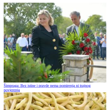
Šimpraga: Bez istine i pravde nema pomirenja ni trajnog
povjerenja