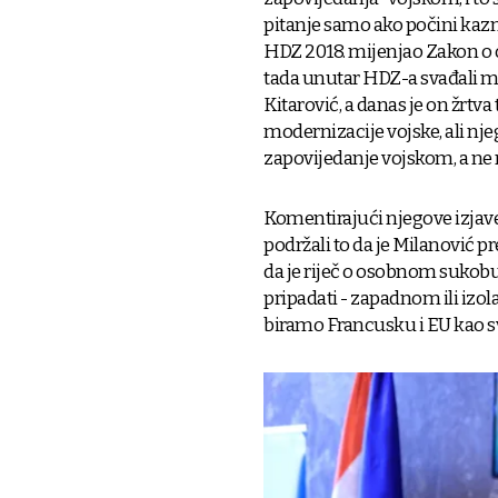
pitanje samo ako počini kazne
HDZ 2018. mijenjao Zakon o o
tada unutar HDZ-a svađali mi
Kitarović, a danas je on žrtv
modernizacije vojske, ali nje
zapovijedanje vojskom, a ne 
Komentirajući njegove izjave
podržali to da je Milanović 
da je riječ o osobnom sukobu
pripadati - zapadnom ili izo
biramo Francusku i EU kao svo