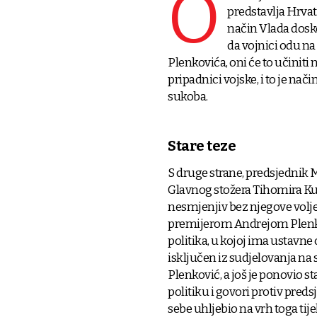
O
predstavlja Hrvats
način Vlada dosk
da vojnici odu na
Plenkovića, oni će to učiniti 
pripadnici vojske, i to je nač
sukoba.
Stare teze
S druge strane, predsjednik M
Glavnog stožera Tihomira Ku
nesmjenjiv bez njegove volje
premijerom Andrejom Plenkovi
politika, u kojoj ima ustavne 
isključen iz sudjelovanja na
Plenković, a još je ponovio s
politiku i govori protiv pre
sebe uhljebio na vrh toga tije