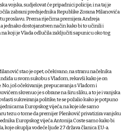
ka vojska, sudjelovat će pripadnici policije, i na taj je
očila zabrani predsjednika Republike Zorana Milanovića
 tu proslavu. Prema riječima premijera Andreja
na jednako dostojanstven način kako bi to učinili i
in na koji je Vlada odlučila zaključiti sapunicu oko tog
ilanović stao je opet, očekivano, na stranu načelnika
ndida u svom sukobu s Vladom, rekavši kako je on
. No, još očekivanije, prepucavanja s Vladom i
ćem skrenuo je s obrane na širu sliku, a to je i vanjska
ovlasti sukreiranja politike, te se požalio kako je potpuno
 sjednicama Europskog vijeća, na koje ide samo
taru tezu o tome da premijer Plenković privatizira vanjsku
dsjednika Europskog vijeća Antonija Coste samo kako bi
la, koje okuplja vodeće ljude 27 država članica EU-a.