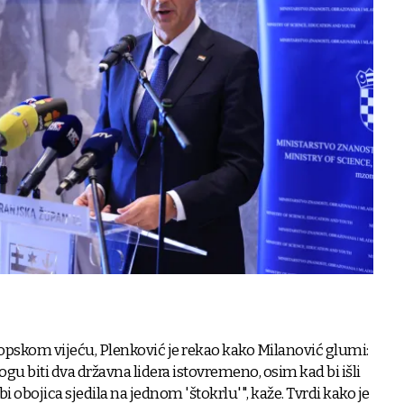
pskom vijeću, Plenković je rekao kako Milanović glumi:
u biti dva državna lidera istovremeno, osim kad bi išli
 bi obojica sjedila na jednom 'štokrlu'", kaže. Tvrdi kako je