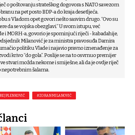
riječ o poštovanju strateškog dogovora s NATO savezom
branu na pet posto BDP-a do kraja desetljeća.
bu s Vladom opet govori nešto sasvim drugo. “Ovo su
e da se vojska obezglavi.” U svom istupu, već
e i MORH-a, govorio je spominjući riječi - kabadahije,
Predsjednik Milanović je za ministra pravosuđa Damira
 tumačio politiku Vlade i najavio pravno iznenađenje za
zvodi krivo “do gola”. Poslije se na to osvrnuo premijer
ve stvari možda nekome i smiješne, ali da je ovdje riječ
o nepotrebnim šalama.
REJ PLENKOVIĆ
#ZORAN MILANOVIĆ
članci