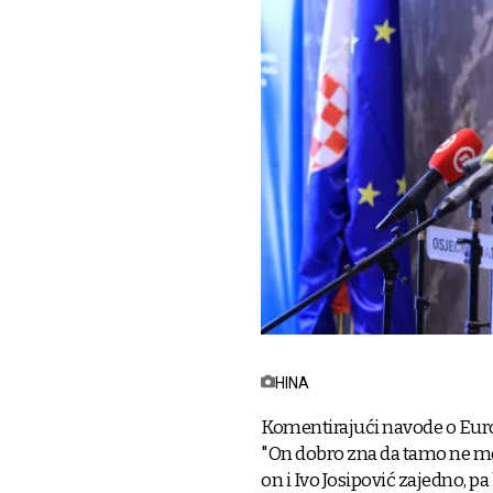
HINA
Komentirajući navode o Euro
"On dobro zna da tamo ne mog
on i Ivo Josipović zajedno, pa