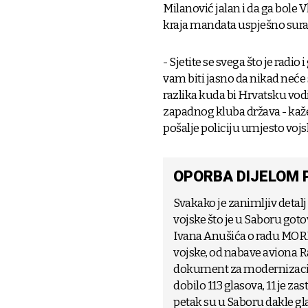
Milanović jalan i da ga bole V
kraja mandata uspješno surađ
- Sjetite se svega što je radi
vam biti jasno da nikad neće 
razlika kuda bi Hrvatsku vod
zapadnog kluba država - kaže
pošalje policiju umjesto voj
OPORBA DIJELOM 
Svakako je zanimljiv detal
vojske što je u Saboru got
Ivana Anušića o radu MORH
vojske, od nabave aviona Ra
dokument za modernizaciju 
dobilo 113 glasova, 11 je za
petak su u Saboru dakle gla