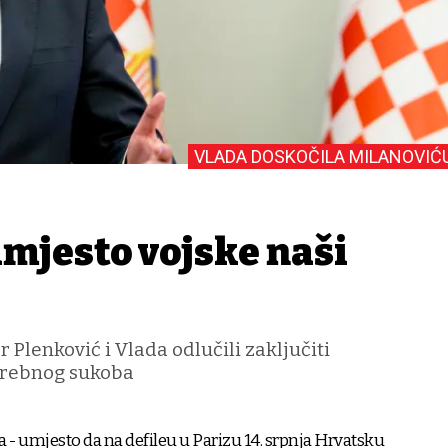
VLADA DOSKOČILA MILANOVIĆ
umjesto vojske naši
 Plenković i Vlada odlučili zaključiti
trebnog sukoba
 - umjesto da na defileu u Parizu 14. srpnja Hrvatsku