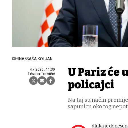
HINA/SAŠA KOLJAN
U Pariz će 
4.7.2026., 11:30
Tihana Tomičić
policajci
Na taj su način premijer
sapunicu oko tog nepo
dluka je donesena