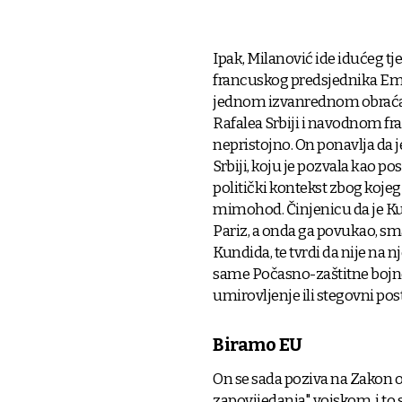
Ipak, Milanović ide idućeg t
francuskog predsjednika Em
jednom izvanrednom obraćanju
Rafalea Srbiji i navodnom fra
nepristojno. On ponavlja da 
Srbiji, koju je pozvala kao p
politički kontekst zbog koje
mimohod. Činjenicu da je Ku
Pariz, a onda ga povukao, s
Kundida, te tvrdi da nije na 
same Počasno-zaštitne bojne, a
umirovljenje ili stegovni pos
Biramo EU
On se sada poziva na Zakon 
zapovijedanja" vojskom, i to