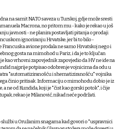
jedna na samit NATO saveza u Turskoj, gdje može sresti
manuela Macrona, no pritom mu - kako je rekao u još
 javnosti - ne planira postavljati pitanja o prodaji
ncuskom ignoriranju Hrvatske, jer bi to bilo -
je Francuska avione prodala ne samo Hrvatskoj nego i
osebnog gosta na mimohod u Pariz, i da je to ključan
g je kao vrhovni zapovjednik zapovjedio da HV ne ide na
ndid najprije potpisao odobrenje vojnicima da odu u
matra "automatiziranošću i shematiziranošću" vojnika
njega činio pritisak. Informaciju o mimohodu dobio je iz
 ne od Kundida, koji je "čist kao gorski potok", i čije
tupak, rekao je Milanović, nikad neće podržati.
o službi u Oružanim snagama kad govori o "uspravnici
 s tezom da se načelnik Glavnog stožera može dovesti u