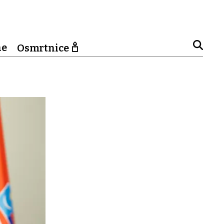
ne
Osmrtnice