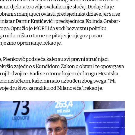
no djelo, a to ovdje svakako nije slučaj. Dodaje da je
brani smanjujući ovlasti predsjednika države, jer su se
nistar Damir Krstičević i predsjednica Kolinda Grabar-
a toga. Optužio je MORH da vodi bezveznu politiku
ga nitko ništa o tome ne pita jer je njegov posao
njezino opremanje, rekao je.
, Plenković podsjeća kako su svi pravni stručnjaci
prekršio zajedno s Kundidom Zakon o obrani, te opovrgava
 njih dvojice. Radi se o tome kojem će krugu Hrvatska
lacionističkom, kaže, nimalo uzbuđen zbog svega. "Mi
je društvo, za razliku od Milanovića", rekao je.