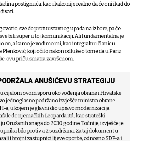
ladina postignuća, kao i kako nije realno da će oni ikad do
ivati.
o i govorio, sve do protuustavnog upada na izbore, pa će
sve biti super u toj komunikaciji. Ali fundamentalna je
io on, a kamo je vodimo mi, kao integralnu članicu
 Plenković, koji očito nakon odluke o tome da u Pariz
ske, ovu priču smatra završenom.
PODRŽALA ANUŠIĆEVU STRATEGIJU
j u cijelom ovom sporu oko vođenja obrane i Hrvatske
ovo jednoglasno podržano izvješće ministra obrane
-a, u kojem je glavni dio upravo modernizacija
fale do njemačkih Leoparda itd., kao strateški
Oružanih snaga do 2030. godine. Točnije, izvješće je
stupnika bilo protiv, a 2 suzdržana. Za taj dokument u
sali i brojni zastupnici lijeve oporbe, odnosno SDP-a i