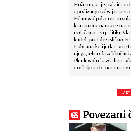
Možemo, jer je praktično 
o podizanju izdvajanja za o
Milanović pak o ovom suko
kriminalne namjere, namjer
uobičajeno za politiku Vlad
karteli, protuhe i slično. 
Habijana, koji je dan prije
njega, rekao da zaključke i
Plenković rekavši da su tak
o ozbiljnim temama, a ne 
#AND
Povezani 