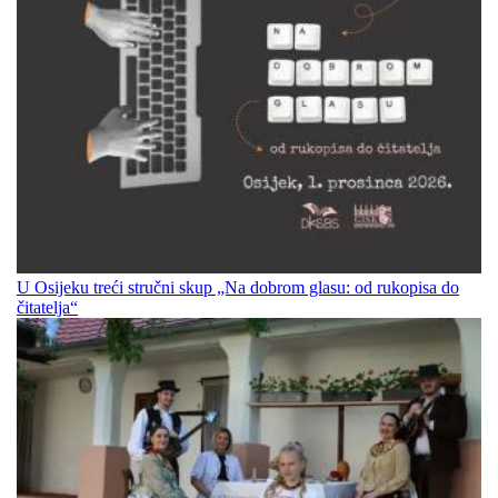
U Osijeku treći stručni skup „Na dobrom glasu: od rukopisa do
čitatelja“