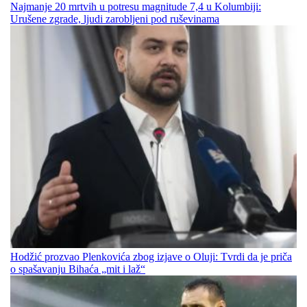
Najmanje 20 mrtvih u potresu magnitude 7,4 u Kolumbiji:
Urušene zgrade, ljudi zarobljeni pod ruševinama
Hodžić prozvao Plenkovića zbog izjave o Oluji: Tvrdi da je priča
o spašavanju Bihaća „mit i laž“