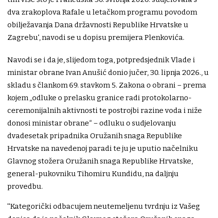
dva zrakoplova Rafale u letačkom programu povodom
obilježavanja Dana državnosti Republike Hrvatske u
Zagrebu', navodi se u dopisu premijera Plenkovića.
Navodi se i da je, slijedom toga, potpredsjednik Vlade i
ministar obrane Ivan Anušić donio jučer, 30. lipnja 2026., u
skladu s člankom 69. stavkom 5. Zakona o obrani – prema
kojem „odluke o prelasku granice radi protokolarno-
ceremonijalnih aktivnosti te postrojbi razine voda i niže
donosi ministar obrane“ – odluku o sudjelovanju
dvadesetak pripadnika Oružanih snaga Republike
Hrvatske na navedenoj paradi te ju je uputio načelniku
Glavnog stožera Oružanih snaga Republike Hrvatske,
general-pukovniku Tihomiru Kundidu, na daljnju
provedbu.
''Kategorički odbacujem neutemeljenu tvrdnju iz Vašeg