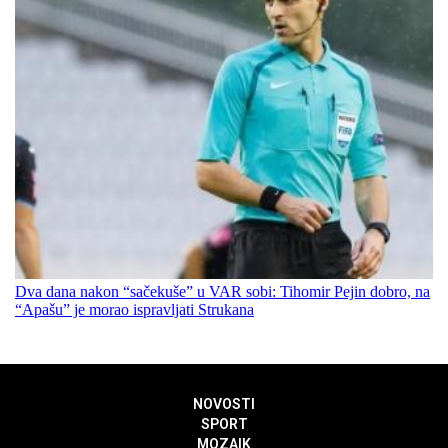
Dva dana nakon “sačekuše” u VAR sobi: Tihomir Pejin dobro, na
“Apašu” je morao ispravljati Strukana
NOVOSTI
SPORT
MOZAIK