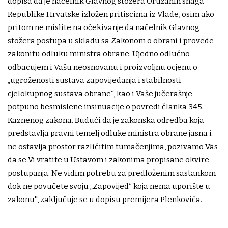
dopisa da je načelnik Glavnog stožera Oružanih snaga
Republike Hrvatske izložen pritiscima iz Vlade, osim ako
pritom ne mislite na očekivanje da načelnik Glavnog
stožera postupa u skladu sa Zakonom o obrani i provede
zakonitu odluku ministra obrane. Ujedno odlučno
odbacujem i Vašu neosnovanu i proizvoljnu ocjenu o
„ugroženosti sustava zapovijedanja i stabilnosti
cjelokupnog sustava obrane“, kao i Vaše jučerašnje
potpuno besmislene insinuacije o povredi članka 345.
Kaznenog zakona. Budući da je zakonska odredba koja
predstavlja pravni temelj odluke ministra obrane jasna i
ne ostavlja prostor različitim tumačenjima, pozivamo Vas
da se Vi vratite u Ustavom i zakonima propisane okvire
postupanja. Ne vidim potrebu za predloženim sastankom
dok ne povučete svoju „Zapovijed“ koja nema uporište u
zakonu'', zaključuje se u dopisu premijera Plenkovića.