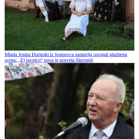
Mlada Josipa Đurinski iz Josipovca nastavlja osvajati glazbenu
scenu: „Ej ravnico“ nova je posveta Slavoniji