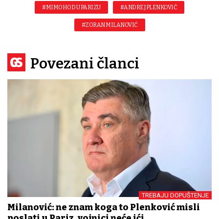
#MIMOHOD U PARIZU
#ANDREJ PLENKOVIĆ
#ZORAN MILANOVIĆ
Povezani članci
TREBAJU DOPUŠTENJE
Milanović: ne znam koga to Plenković misli
poslati u Pariz, vojnici neće ići