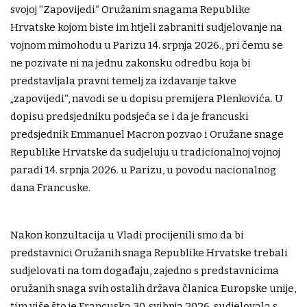
svojoj ''Zapovijedi“ Oružanim snagama Republike
Hrvatske kojom biste im htjeli zabraniti sudjelovanje na
vojnom mimohodu u Parizu 14. srpnja 2026., pri čemu se
ne pozivate ni na jednu zakonsku odredbu koja bi
predstavljala pravni temelj za izdavanje takve
„zapovijedi“, navodi se u dopisu premijera Plenkovića. U
dopisu predsjedniku podsjeća se i da je francuski
predsjednik Emmanuel Macron pozvao i Oružane snage
Republike Hrvatske da sudjeluju u tradicionalnoj vojnoj
paradi 14. srpnja 2026. u Parizu, u povodu nacionalnog
dana Francuske.
Nakon konzultacija u Vladi procijenili smo da bi
predstavnici Oružanih snaga Republike Hrvatske trebali
sudjelovati na tom događaju, zajedno s predstavnicima
oružanih snaga svih ostalih država članica Europske unije,
tim više što je Francuska 30. svibnja 2026. sudjelovala s