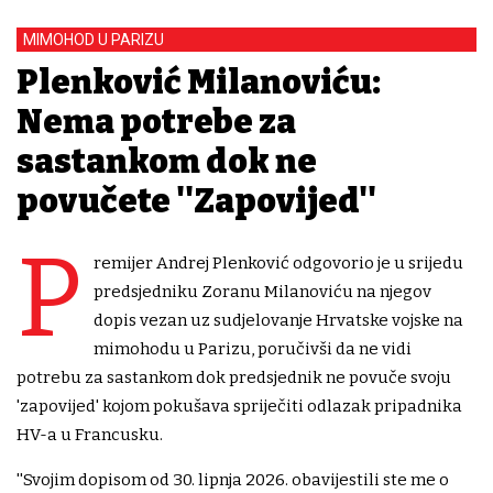
MIMOHOD U PARIZU
Plenković Milanoviću:
Nema potrebe za
sastankom dok ne
povučete ''Zapovijed''
P
remijer Andrej Plenković odgovorio je u srijedu
predsjedniku Zoranu Milanoviću na njegov
dopis vezan uz sudjelovanje Hrvatske vojske na
mimohodu u Parizu, poručivši da ne vidi
potrebu za sastankom dok predsjednik ne povuče svoju
'zapovijed' kojom pokušava spriječiti odlazak pripadnika
HV-a u Francusku.
''Svojim dopisom od 30. lipnja 2026. obavijestili ste me o