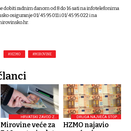
 dobiti radnim danom od 8 do 16 sati na infotelefonima
o osiguranje 01/ 45 95 011 i 01/ 45 95 022 i na
mirovinsko.hr.
#HZMO
#MIROVINE
članci
HRVATSKI ZAVOD ZA
DRUGA NAJVEĆA STOPA
MIROVINSKO OSIGURANJE
USKLAĐENOSTI
Mirovine veće za
HZMO najavio