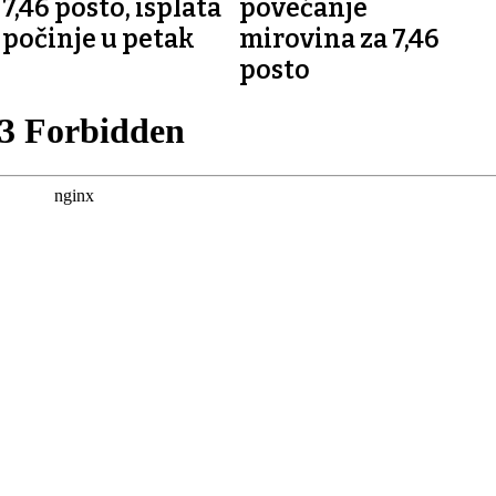
7,46 posto, isplata
povećanje
počinje u petak
mirovina za 7,46
posto