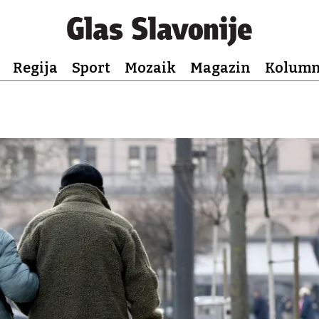
Regija
Sport
Mozaik
Magazin
Kolum