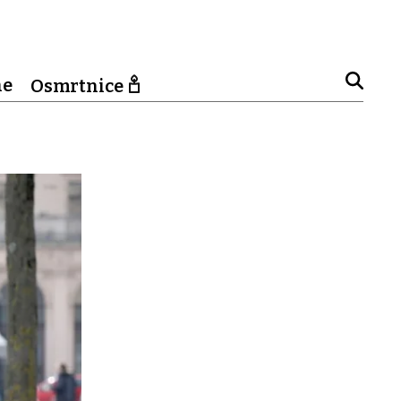
ne
Osmrtnice