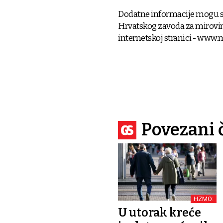
Dodatne informacije mogu se
Hrvatskog zavoda za mirovinsk
internetskoj stranici - www.
Povezani 
HZMO:
U utorak kreće