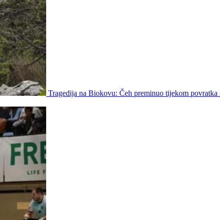
Tragedija na Biokovu: Čeh preminuo tijekom povratka 