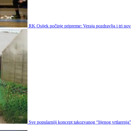
RK Osijek počinje pripreme: Veraja pozdravlja i tri nov
Sve popularniji koncept takozvanog “lijenog vrtlarenja”