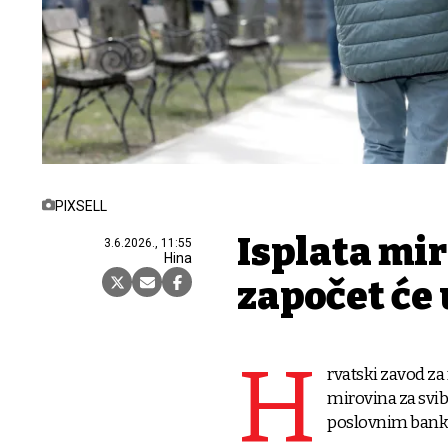
PIXSELL
Isplata mir
3.6.2026., 11:55
Hina
započet će
H
rvatski zavod za
mirovina za svib
poslovnim bankam