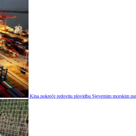
Kina pokreće redovitu plovidbu Sjevernim morskim p