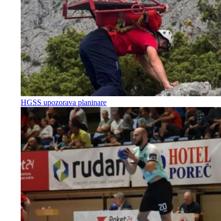
HGSS upozorava planinare