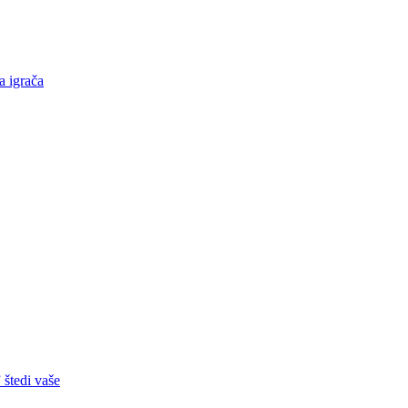
a igrača
 štedi vaše