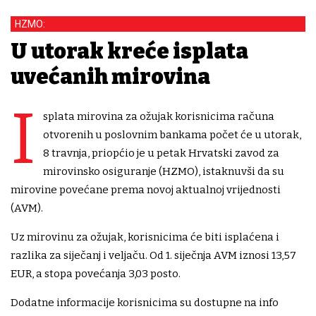
HZMO:
U utorak kreće isplata
uvećanih mirovina
I
splata mirovina za ožujak korisnicima računa
otvorenih u poslovnim bankama počet će u utorak,
8 travnja, priopćio je u petak Hrvatski zavod za
mirovinsko osiguranje (HZMO), istaknuvši da su
mirovine povećane prema novoj aktualnoj vrijednosti
(AVM).
Uz mirovinu za ožujak, korisnicima će biti isplaćena i
razlika za siječanj i veljaču. Od 1. siječnja AVM iznosi 13,57
EUR, a stopa povećanja 3,03 posto.
Dodatne informacije korisnicima su dostupne na info