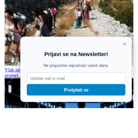
×
Prijavi se na Newsletter!
Ne propustite najvažnije vijesti dana.
Vlak prošao kroz crveno kod Škrljeva; obustavljen željeznički
promet. Putnici pješke do autobusa po najvećoj vrućini
Pretplati se