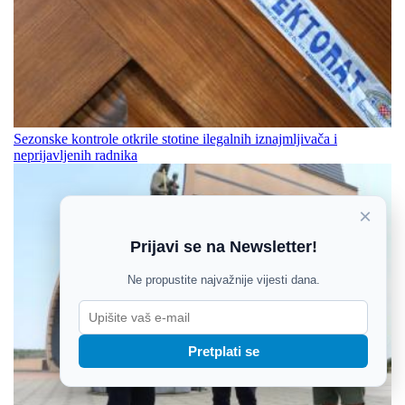
Sezonske kontrole otkrile stotine ilegalnih iznajmljivača i
neprijavljenih radnika
×
Prijavi se na Newsletter!
Ne propustite najvažnije vijesti dana.
Pretplati se