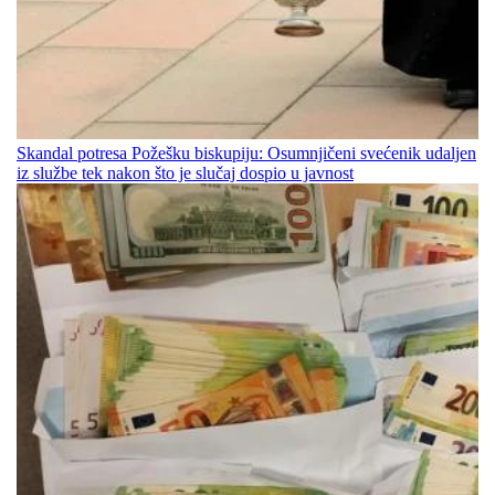
Skandal potresa Požešku biskupiju: Osumnjičeni svećenik udaljen
iz službe tek nakon što je slučaj dospio u javnost