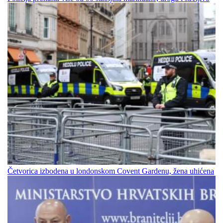
Četvorica izbodena u londonskom Covent Gardenu, žena uhićena