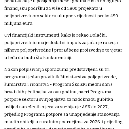
podatak da je u posljednjih deset godina HBOR omogućio
financijsku podršku za više od 1.800 projekata u
poljoprivrednom sektoru ukupne vrijednosti preko 450
milijuna eura.
Ovi financijski instrumenti, kako je rekao Dolački,
poljoprivrednicima je dodatni impuls za jačanje razvoja
njihove poljoprivredne i preradbene proizvodnje te vjetar
u leđa da budu što konkurentniji.
Nakon potpisivanja sporazuma predstavljena su tri
programa i jedan pravilnik Ministarstva poljoprivrede,
šumarstva i ribarstva - Program Školski medni dan s
hrvatskih pčelinajka za ovu godinu, nacrt Programa
potpore sektoru svinjogojstva za nadoknadu gubitka
uslijed naređenih mjera za suzbijanje ASK do 2027.,
prijedlog Programa potpore za unaprjeđenje stanovanja
mladih obitelji u ruralnim područjima za 2026. i prijedlog