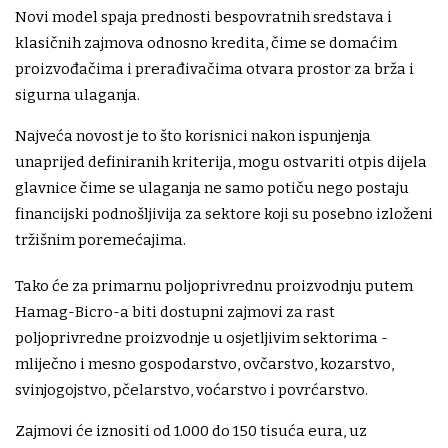
Novi model spaja prednosti bespovratnih sredstava i
klasičnih zajmova odnosno kredita, čime se domaćim
proizvođačima i prerađivačima otvara prostor za brža i
sigurna ulaganja.
Najveća novost je to što korisnici nakon ispunjenja
unaprijed definiranih kriterija, mogu ostvariti otpis dijela
glavnice čime se ulaganja ne samo potiču nego postaju
financijski podnošljivija za sektore koji su posebno izloženi
tržišnim poremećajima.
Tako će za primarnu poljoprivrednu proizvodnju putem
Hamag-Bicro-a biti dostupni zajmovi za rast
poljoprivredne proizvodnje u osjetljivim sektorima -
mliječno i mesno gospodarstvo, ovčarstvo, kozarstvo,
svinjogojstvo, pčelarstvo, voćarstvo i povrćarstvo.
Zajmovi će iznositi od 1.000 do 150 tisuća eura, uz