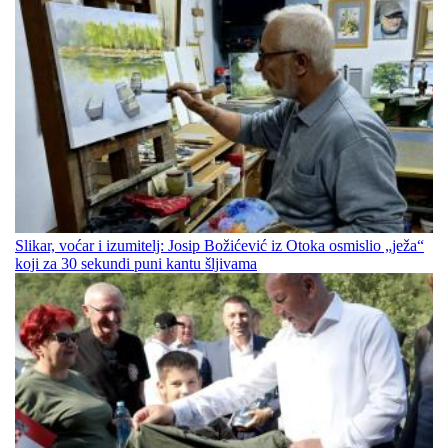
Slikar, voćar i izumitelj: Josip Božićević iz Otoka osmislio „ježa“
koji za 30 sekundi puni kantu šljivama