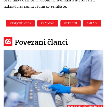
pravilnika o izmjeni i dopuni pravilnika o utvrđivanju
naknada za šumu i šumsko zemljište.
#POLJOPRIVEDA
#ZAJMOVI
#KREDITI
#MLADI
Povezani članci
POSTAJE VEĆI PROBLEM