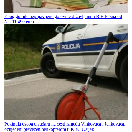
Zbog gomile neprijavljene gotovine državljaninu BiH kazna od
čak 11.490 eura
Poginula osoba u sudaru na cesti između Vinkovaca i Jankovaca,
ozlijeđeni prevezen helikopterom u KBC Osijek