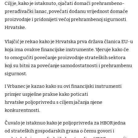
Cilj je, kako je istaknuto, ojačati domaći prehrambeno-
prerađivački lanac, povećati dodanu vrijednost domaće
proizvodnje i pridonijeti većoj prehrambenoj sigurnosti
Hrvatske.
Vlajčić je rekao kako je Hrvatska prva država članica EU-u
koja ima ovakve financijske instrumente. Vjeruje kako će
to omogućiti povećanje proizvodnje strateških sektora
koji su bitni za povećanje samodostatnosti i prehrambenu
sigurnost.
I Vrbanec je kazao kako su ovi financijski instrumenti
primjer uspješne prakse kako poticati
hrvatske poljoprivredu s ciljem jačanja njene
konkurentnosti.
Čuvalo je istaknuo kako je poljoprivreda za HBOR jedna
od strateških gospodarskih grana o čemu govori i