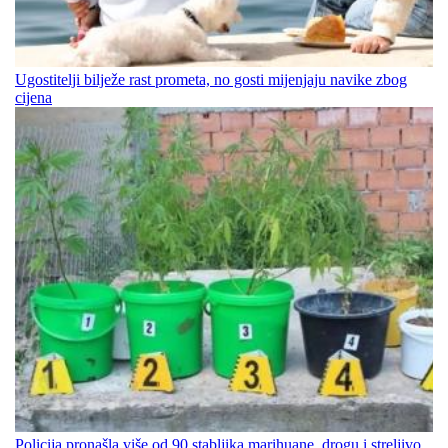
Ugostitelji bilježe rast prometa, no gosti mijenjaju navike zbog
cijena
Policija pronašla više od 90 stabljika marihuane, drogu i streljivo