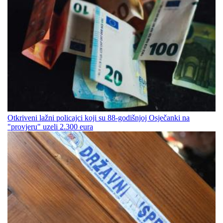
Otkriveni lažni policajci koji su 88-godišnjoj Osječanki na
"provjeru" uzeli 2.300 eura