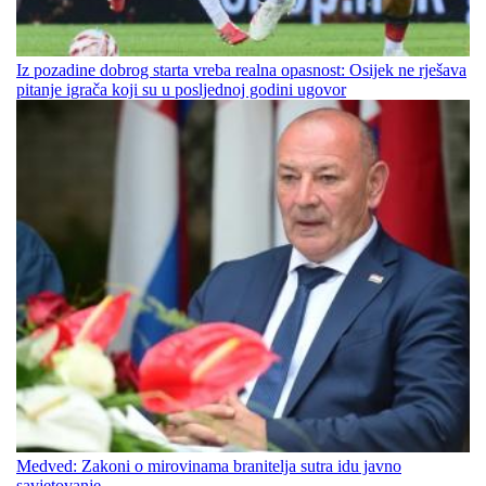
Iz pozadine dobrog starta vreba realna opasnost: Osijek ne rješava
pitanje igrača koji su u posljednoj godini ugovor
Medved: Zakoni o mirovinama branitelja sutra idu javno
savjetovanje