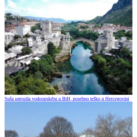
Suša ugrozila vodoopskrbu u BiH, posebno teško u Hercegovini