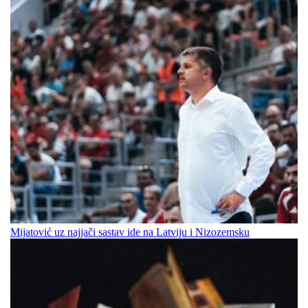
Mijatović uz najjači sastav ide na Latviju i Nizozemsku