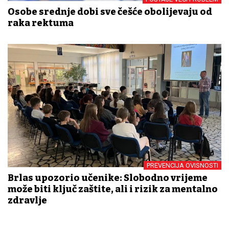
Osobe srednje dobi sve češće obolijevaju od
raka rektuma
PREVENCIJA OVISNOSTI
Brlas upozorio učenike: Slobodno vrijeme
može biti ključ zaštite, ali i rizik za mentalno
zdravlje