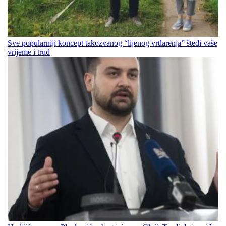
Sve popularniji koncept takozvanog “lijenog vrtlarenja” štedi vaše
vrijeme i trud