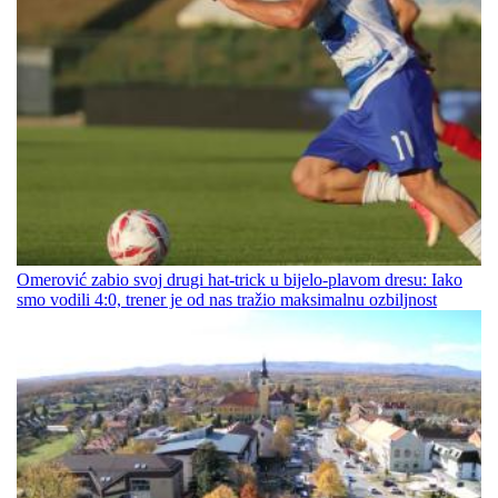
Omerović zabio svoj drugi hat-trick u bijelo-plavom dresu: Iako
smo vodili 4:0, trener je od nas tražio maksimalnu ozbiljnost