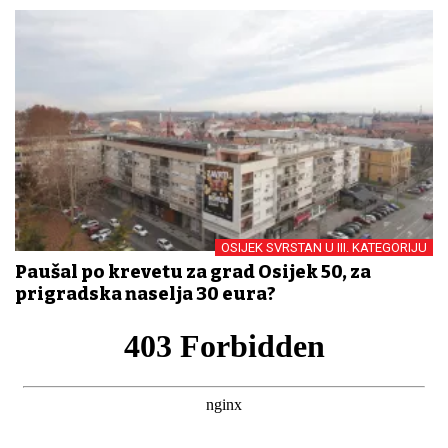
OSIJEK SVRSTAN U III. KATEGORIJU
Paušal po krevetu za grad Osijek 50, za
prigradska naselja 30 eura?