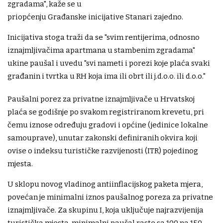
zgradama", kaže se u
priopćenju Građanske inicijative Stanari zajedno.
Inicijativa stoga traži da se "svim rentijerima, odnosno
iznajmljivačima apartmana u stambenim zgradama"
ukine paušal i uvedu "svi nameti i porezi koje plaća svaki
građanin i tvrtka u RH koja ima ili obrt ili j.d.o.o. ili d.o.o."
Paušalni porez za privatne iznajmljivače u Hrvatskoj
plaća se godišnje po svakom registriranom krevetu, pri
čemu iznose određuju gradovi i općine (jedinice lokalne
samouprave), unutar zakonski definiranih okvira koji
ovise o indeksu turističke razvijenosti (ITR) pojedinog
mjesta.
U sklopu novog vladinog antiinflacijskog paketa mjera,
povećan je minimalni iznos paušalnog poreza za privatne
iznajmljivače. Za skupinu I, koja uključuje najrazvijenija
turistička mjesta, minimalni paušal raste sa 100 na 150