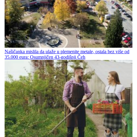
Našičanka mislila da ulaže u plemenite metale, ostala bez više od
35.000 eura: Osumnjičen 43-godišnji Čeh