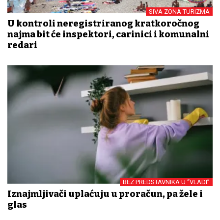
SIVA ZONA TURIZMA
U kontroli neregistriranog kratkoročnog
najma bit će inspektori, carinici i komunalni
redari
BEZ PREDSTAVNIKA U “VLADI”
Iznajmljivači uplaćuju u proračun, pa žele i
glas