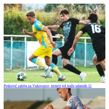
Petković zabija za Vukovarce, treneri još traže udarnih 11