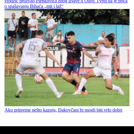
Hodžić prozvao Plenkovića zbog izjave o Oluji: Tvrdi da je priča
o spašavanju Bihaća „mit i laž“
Ako pripreme nešto kazuju, Đakovčani bi mogli biti vrlo dobri