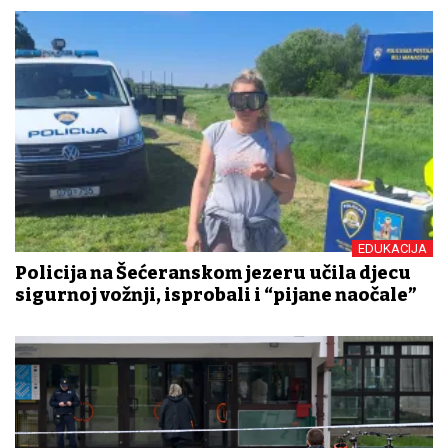
EDUKACIJA
Policija na Šećeranskom jezeru učila djecu
sigurnoj vožnji, isprobali i “pijane naočale”