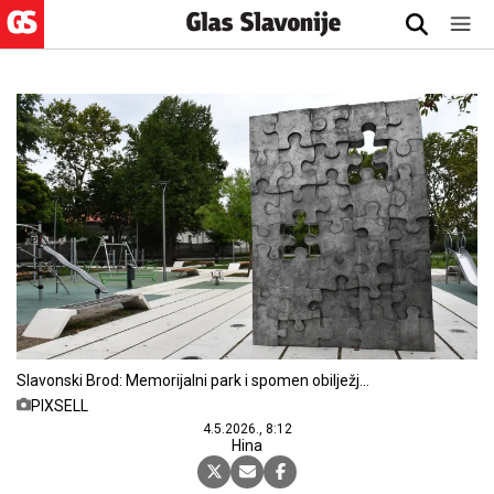
Slavonski Brod: Memorijalni park i spomen obilježje
"Prekinuto djetinjstvo"
PIXSELL
4.5.2026., 8:12
Hina