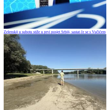
Zelenskij u subotu stiže u prvi posjet Srbiji, sastat će se s Vučićem