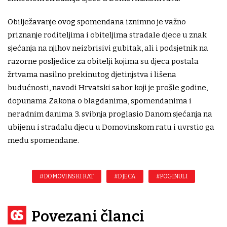
Obilježavanje ovog spomendana iznimno je važno
priznanje roditeljima i obiteljima stradale djece u znak
sjećanja na njihov neizbrisivi gubitak, ali i podsjetnik na
razorne posljedice za obitelji kojima su djeca postala
žrtvama nasilno prekinutog djetinjstva i lišena
budućnosti, navodi Hrvatski sabor koji je prošle godine,
dopunama Zakona o blagdanima, spomendanima i
neradnim danima 3. svibnja proglasio Danom sjećanja na
ubijenu i stradalu djecu u Domovinskom ratu i uvrstio ga
među spomendane.
#DOMOVINSKI RAT
#DJECA
#POGINULI
Povezani članci