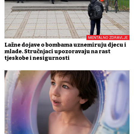
MENTALNO ZDRAVLJE
Lažne dojave o bombama uznemiruju djecu i
mlade. Stručnjaci upozoravaju na rast
tjeskobe i nesigurnosti