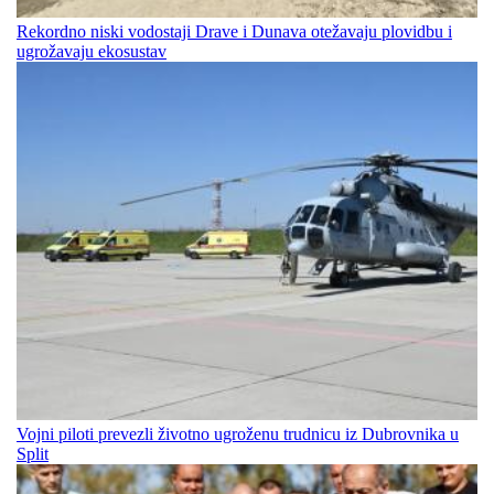
Rekordno niski vodostaji Drave i Dunava otežavaju plovidbu i
ugrožavaju ekosustav
Vojni piloti prevezli životno ugroženu trudnicu iz Dubrovnika u
Split