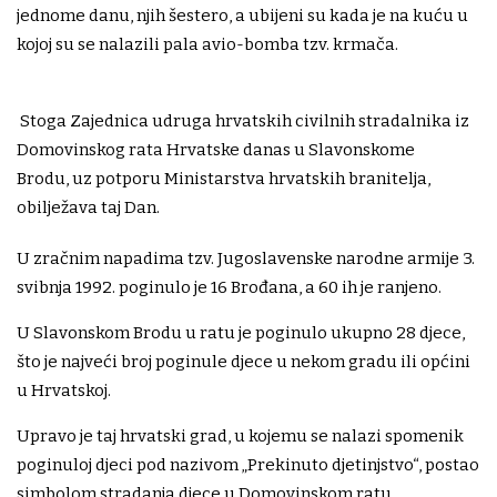
jednome danu, njih šestero, a ubijeni su kada je na kuću u
kojoj su se nalazili pala avio-bomba tzv. krmača.
Stoga Zajednica udruga hrvatskih civilnih stradalnika iz
Domovinskog rata Hrvatske danas u Slavonskome
Brodu, uz potporu Ministarstva hrvatskih branitelja,
obilježava taj Dan.
U zračnim napadima tzv. Jugoslavenske narodne armije 3.
svibnja 1992. poginulo je 16 Brođana, a 60 ih je ranjeno.
U Slavonskom Brodu u ratu je poginulo ukupno 28 djece,
što je najveći broj poginule djece u nekom gradu ili općini
u Hrvatskoj.
Upravo je taj hrvatski grad, u kojemu se nalazi spomenik
poginuloj djeci pod nazivom „Prekinuto djetinjstvo“, postao
simbolom stradanja djece u Domovinskom ratu.