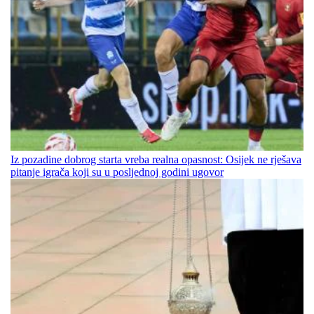
Iz pozadine dobrog starta vreba realna opasnost: Osijek ne rješava
pitanje igrača koji su u posljednoj godini ugovor