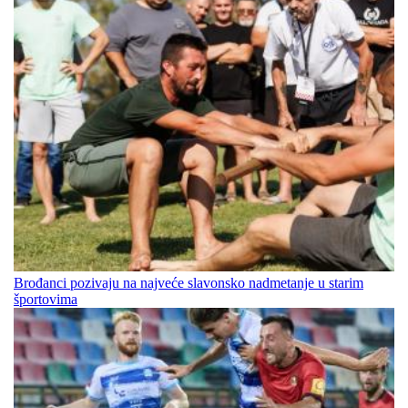
Brođanci pozivaju na najveće slavonsko nadmetanje u starim
športovima