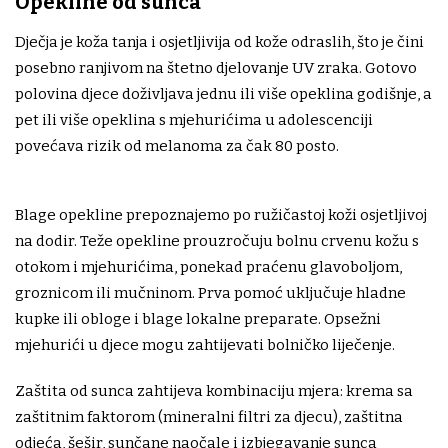
Opekline od sunca
Dječja je koža tanja i osjetljivija od kože odraslih, što je čini
posebno ranjivom na štetno djelovanje UV zraka. Gotovo
polovina djece doživljava jednu ili više opeklina godišnje, a
pet ili više opeklina s mjehurićima u adolescenciji
povećava rizik od melanoma za čak 80 posto.
Blage opekline prepoznajemo po ružičastoj koži osjetljivoj
na dodir. Teže opekline prouzročuju bolnu crvenu kožu s
otokom i mjehurićima, ponekad praćenu glavoboljom,
groznicom ili mučninom. Prva pomoć uključuje hladne
kupke ili obloge i blage lokalne preparate. Opsežni
mjehurići u djece mogu zahtijevati bolničko liječenje.
Zaštita od sunca zahtijeva kombinaciju mjera: krema sa
zaštitnim faktorom (mineralni filtri za djecu), zaštitna
odjeća, šešir, sunčane naočale i izbjegavanje sunca