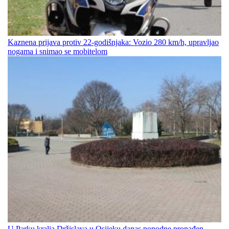
Kaznena prijava protiv 22-godišnjaka: Vozio 280 km/h, upravljao
nogama i snimao se mobitelom
U Parku kralja Držislava u Osijeku danas popodne pronađen