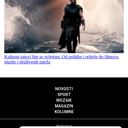
Kulturni ratovi šire se svijetom: Od politike i religije do filmova,
glazbe i društvenih mreža
NOVOSTI
SPORT
MOZAIK
MAGAZIN
KOLUMNE
Marketing