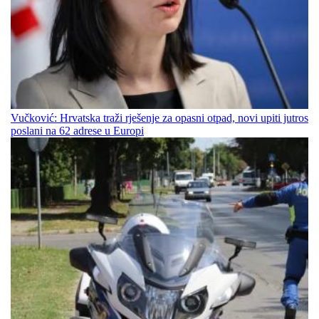
Vučković: Hrvatska traži rješenje za opasni otpad, novi upiti jutros
poslani na 62 adrese u Europi