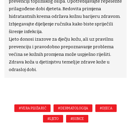
prevenciji toplinskog osipa. Upotrebljavajte repelente
prilagođene dobi djeteta. Redovita primjena
hidratantnih krema održava kožnu barijeru zdravom.
Izbjegavajte dijeljenje ručnika kako biste spriječili
širenje infekcija.
Ljeto donosi izazove za dječju kožu, ali uz pravilnu
prevenciju i pravodobno prepoznavanje problema
većina se kožnih promjena može uspješno riješiti.
Zdrava koža u djetinjstvu temelj je zdrave kože u
odrasloj dobi.
#VERA PLUŽARIĆ
#DERMATOLOGIJA
#DJECA
#LJETO
#SUNCE