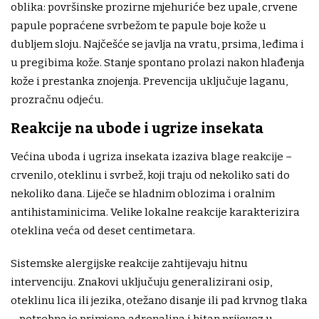
oblika: površinske prozirne mjehuriće bez upale, crvene
papule popraćene svrbežom te papule boje kože u
dubljem sloju. Najčešće se javlja na vratu, prsima, leđima i
u pregibima kože. Stanje spontano prolazi nakon hlađenja
kože i prestanka znojenja. Prevencija uključuje laganu,
prozračnu odjeću.
Reakcije na ubode i ugrize insekata
Većina uboda i ugriza insekata izaziva blage reakcije –
crvenilo, oteklinu i svrbež, koji traju od nekoliko sati do
nekoliko dana. Liječe se hladnim oblozima i oralnim
antihistaminicima. Velike lokalne reakcije karakterizira
oteklina veća od deset centimetara.
Sistemske alergijske reakcije zahtijevaju hitnu
intervenciju. Znakovi uključuju generalizirani osip,
oteklinu lica ili jezika, otežano disanje ili pad krvnog tlaka
– potrebna je primjena adrenalina i hitan prijevoz u