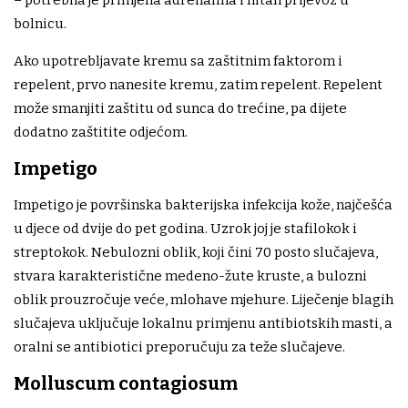
bolnicu.
Ako upotrebljavate kremu sa zaštitnim faktorom i
repelent, prvo nanesite kremu, zatim repelent. Repelent
može smanjiti zaštitu od sunca do trećine, pa dijete
dodatno zaštitite odjećom.
Impetigo
Impetigo je površinska bakterijska infekcija kože, najčešća
u djece od dvije do pet godina. Uzrok joj je stafilokok i
streptokok. Nebulozni oblik, koji čini 70 posto slučajeva,
stvara karakteristične medeno-žute kruste, a bulozni
oblik prouzročuje veće, mlohave mjehure. Liječenje blagih
slučajeva uključuje lokalnu primjenu antibiotskih masti, a
oralni se antibiotici preporučuju za teže slučajeve.
Molluscum contagiosum