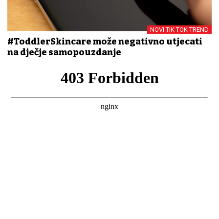
NOVI TIK TOK TREND
#ToddlerSkincare može negativno utjecati
na dječje samopouzdanje