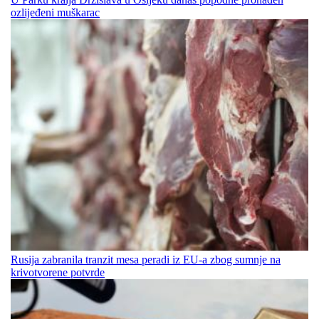
ozlijeđeni muškarac
Rusija zabranila tranzit mesa peradi iz EU-a zbog sumnje na
krivotvorene potvrde