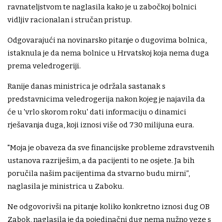
ravnateljstvom te naglasila kako je u zabočkoj bolnici
vidljiv racionalan i stručan pristup.
Odgovarajući na novinarsko pitanje o dugovima bolnica,
istaknula je da nema bolnice u Hrvatskoj koja nema duga
prema veledrogeriji.
Ranije danas ministrica je održala sastanak s
predstavnicima veledrogerija nakon kojeg je najavila da
će u 'vrlo skorom roku' dati informaciju o dinamici
rješavanja duga, koji iznosi više od 730 milijuna eura.
"Moja je obaveza da sve financijske probleme zdravstvenih
ustanova razriješim, a da pacijenti to ne osjete. Ja bih
poručila našim pacijentima da stvarno budu mirni”,
naglasila je ministrica u Zaboku.
Ne odgovorivši na pitanje koliko konkretno iznosi dug OB
Zabok, naglasila je da pojedinačni dug nema nužno veze s