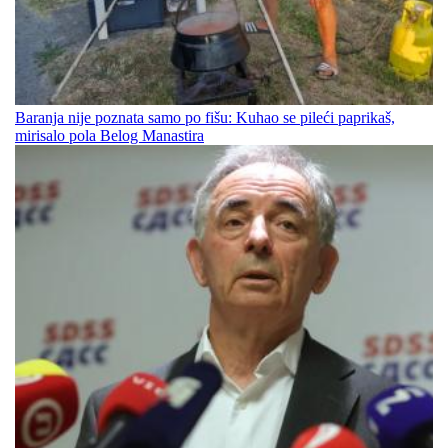
Baranja nije poznata samo po fišu: Kuhao se pileći paprikaš,
mirisalo pola Belog Manastira