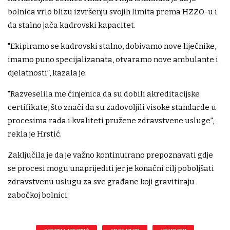
bolnica vrlo blizu izvršenju svojih limita prema HZZO-u i
da stalno jača kadrovski kapacitet.
"Ekipiramo se kadrovski stalno, dobivamo nove liječnike,
imamo puno specijalizanata, otvaramo nove ambulante i
djelatnosti”, kazala je.
"Razveselila me činjenica da su dobili akreditacijske
certifikate, što znači da su zadovoljili visoke standarde u
procesima rada i kvaliteti pružene zdravstvene usluge”,
rekla je Hrstić.
Zaključila je da je važno kontinuirano prepoznavati gdje
se procesi mogu unaprijediti jer je konačni cilj poboljšati
zdravstvenu uslugu za sve građane koji gravitiraju
zabočkoj bolnici.