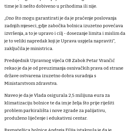
time je li nešto dobiveno u prihodima ili nije.
„Ono što mogu garantirati je da je praćenje poslovanja
zadnjih mjeseci, gdje zabočka bolnica izuzetno povećava
izvršenja, a to je upravo i cilj - dosezanje limita i mislim da
je to veliki napredak koji je Uprava uspjela napraviti”,
zaključila je ministrica.
Predsjednik Upravnog vijeća OB Zabok Petar Vrančić
rekao je da je od preuzimanja osnivačkih prava od strane
države ostvarena izuzetno dobra suradnja s
Ministarstvom zdravstva.
Naveo je da je Vlada osigurala 2,5 milijuna eura za
klimatizaciju bolnice te da im je želja što prije riješiti
problem parkirališta i nove zgrade za palijativu,
produženo liječenje i edukativni centar.
Ravnateljica bolnice Andreja Filija istaknula je da je