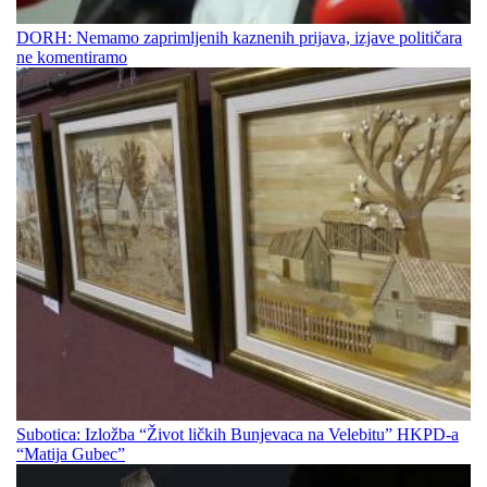
DORH: Nemamo zaprimljenih kaznenih prijava, izjave političara
ne komentiramo
Subotica: Izložba “Život ličkih Bunjevaca na Velebitu” HKPD-a
“Matija Gubec”