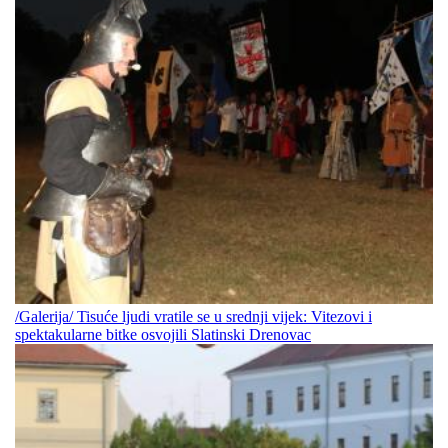
/Galerija/ Tisuće ljudi vratile se u srednji vijek: Vitezovi i
spektakularne bitke osvojili Slatinski Drenovac