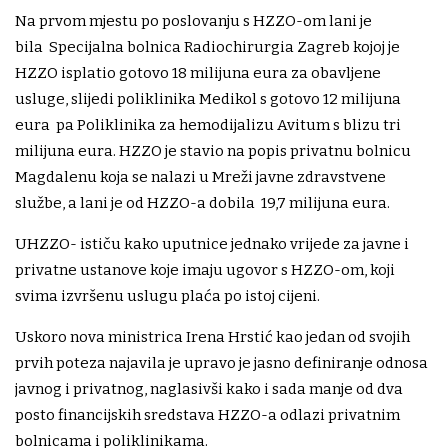
Na prvom mjestu po poslovanju s HZZO-om lani je
bila Specijalna bolnica Radiochirurgia Zagreb kojoj je
HZZO isplatio gotovo 18 milijuna eura za obavljene
usluge, slijedi poliklinika Medikol s gotovo 12 milijuna
eura pa Poliklinika za hemodijalizu Avitum s blizu tri
milijuna eura. HZZO je stavio na popis privatnu bolnicu
Magdalenu koja se nalazi u Mreži javne zdravstvene
službe, a lani je od HZZO-a dobila 19,7 milijuna eura.
UHZZO- ističu kako uputnice jednako vrijede za javne i
privatne ustanove koje imaju ugovor s HZZO-om, koji
svima izvršenu uslugu plaća po istoj cijeni.
Uskoro nova ministrica Irena Hrstić kao jedan od svojih
prvih poteza najavila je upravo je jasno definiranje odnosa
javnog i privatnog, naglasivši kako i sada manje od dva
posto financijskih sredstava HZZO-a odlazi privatnim
bolnicama i poliklinikama.