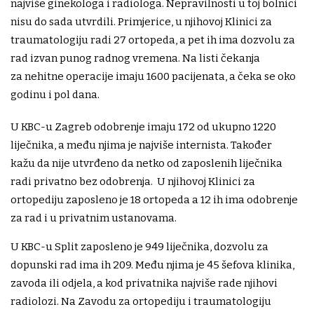
najviše ginekologa i radiologa. Nepravilnosti u toj bolnici
nisu do sada utvrdili. Primjerice, u njihovoj Klinici za
traumatologiju radi 27 ortopeda, a pet ih ima dozvolu za
rad izvan punog radnog vremena. Na listi čekanja
za nehitne operacije imaju 1600 pacijenata, a čeka se oko
godinu i pol dana.
U KBC-u Zagreb odobrenje imaju 172 od ukupno 1220
liječnika, a među njima je najviše internista. Također
kažu da nije utvrđeno da netko od zaposlenih liječnika
radi privatno bez odobrenja. U njihovoj Klinici za
ortopediju zaposleno je 18 ortopeda a 12 ih ima odobrenje
za rad i u privatnim ustanovama.
U KBC-u Split zaposleno je 949 liječnika, dozvolu za
dopunski rad ima ih 209. Među njima je 45 šefova klinika,
zavoda ili odjela, a kod privatnika najviše rade njihovi
radiolozi. Na Zavodu za ortopediju i traumatologiju