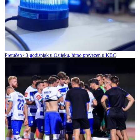
Pretučen 43-godišnjak u Osijeku, hitno prevezen u KBC