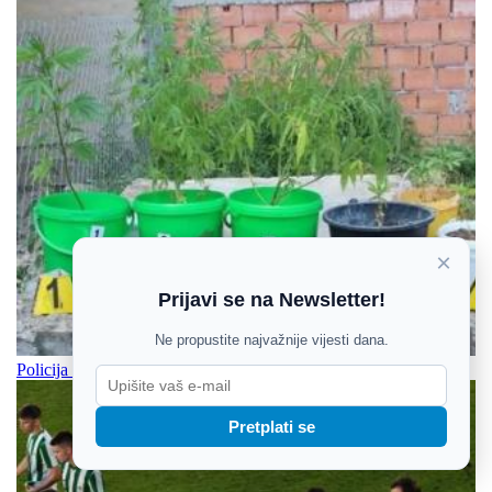
×
Prijavi se na Newsletter!
Ne propustite najvažnije vijesti dana.
Policija pronašla više od 90 stabljika marihuane, drogu i streljivo
Pretplati se