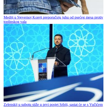
Mediji u Sjevernoj Koreji preporučuju juhu od psećeg mesa protiv
toplinskog vala
Zelenskij u subotu stiže u prvi posjet Srbiji, sastat će se s Vučićem