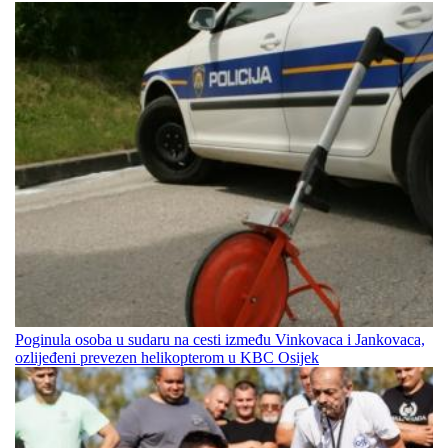
Poginula osoba u sudaru na cesti između Vinkovaca i Jankovaca,
ozlijeđeni prevezen helikopterom u KBC Osijek