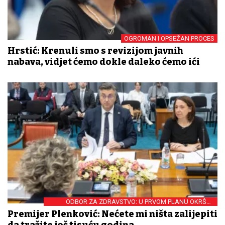
OGROMAN I OPSEŽAN PROCES
Hrstić: Krenuli smo s revizijom javnih
nabava, vidjet ćemo dokle daleko ćemo ići
ODBOR ZA ZDRAVSTVO: U PRVOM PLANU OKRŠAJ
PREMIJERA I OPORBE
Premijer Plenković: Nećete mi ništa zalijepiti