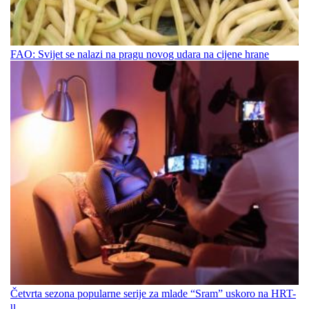
FAO: Svijet se nalazi na pragu novog udara na cijene hrane
Četvrta sezona popularne serije za mlade “Sram” uskoro na HRT-
u