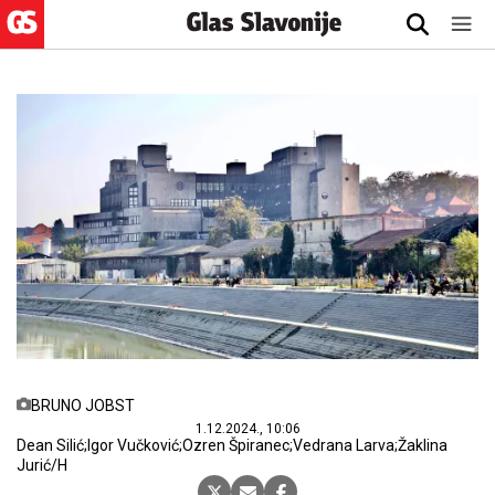
BRUNO JOBST
1.12.2024., 10:06
Dean Silić;Igor Vučković;Ozren Špiranec;Vedrana Larva;Žaklina
Jurić/H