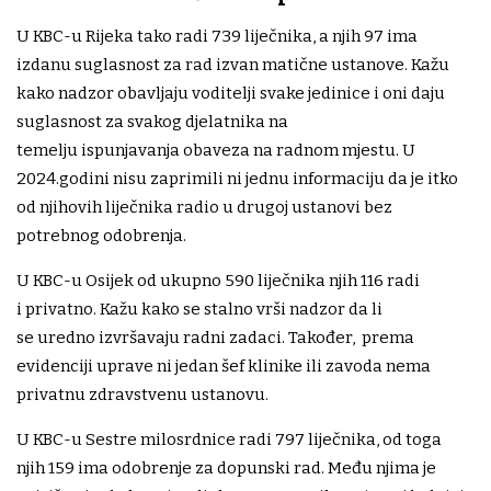
U KBC-u Rijeka tako radi 739 liječnika, a njih 97 ima
izdanu suglasnost za rad izvan matične ustanove. Kažu
kako nadzor obavljaju voditelji svake jedinice i oni daju
suglasnost za svakog djelatnika na
temelju ispunjavanja obaveza na radnom mjestu. U
2024.godini nisu zaprimili ni jednu informaciju da je itko
od njihovih liječnika radio u drugoj ustanovi bez
potrebnog odobrenja.
U KBC-u Osijek od ukupno 590 liječnika njih 116 radi
i privatno. Kažu kako se stalno vrši nadzor da li
se uredno izvršavaju radni zadaci. Također, prema
evidenciji uprave ni jedan šef klinike ili zavoda nema
privatnu zdravstvenu ustanovu.
U KBC-u Sestre milosrdnice radi 797 liječnika, od toga
njih 159 ima odobrenje za dopunski rad. Među njima je