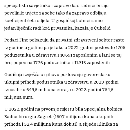
specijalista savjetnika i zapravo kao radnici biraju
povoljnije uvjete za sebe tako da zapravo odbijaju
koeficijent šefa odjela. U gospićkoj bolnici samo
jedan liječnik radi kod privatnika, kazala je Čubelić.
Podaci Fine pokazuju da privatni zdravstveni sektor raste
iz godine u godinu pa je tako u 2022. godini poslovalo 1706
poduzetnika u zdravstvu s 10.691 zaposlenim a lani se taj
broj popeo na 1776 poduzetnika i 11.315 zaposlenih.
Godišnja izvješća o njihovu poslovanju govore da su
ukupni prihodi poduzetnika u zdravstvu u 2023. godini
iznosili su 649,6 milijuna eura, a u 2022. godini 764,6
milijuna eura.
U 2022. godini na prvom je mjestu bila Specijalna bolnica
Radiochirurgia Zagreb (160,7 milijuna kuna ukupnih
prihoda i 52,4 milijuna kuna dobiti), a slijede Klinika za