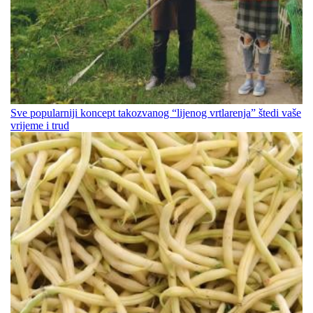
Sve popularniji koncept takozvanog “lijenog vrtlarenja” štedi vaše
vrijeme i trud