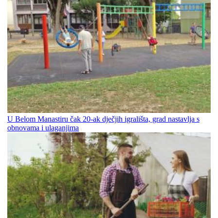
U Belom Manastiru čak 20-ak dječjih igrališta, grad nastavlja s
obnovama i ulaganjima