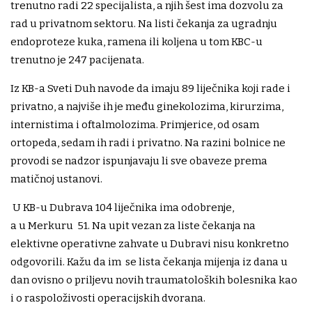
trenutno radi 22 specijalista, a njih šest ima dozvolu za
rad u privatnom sektoru. Na listi čekanja za ugradnju
endoproteze kuka, ramena ili koljena u tom KBC-u
trenutno je 247 pacijenata.
Iz KB-a Sveti Duh navode da imaju 89 liječnika koji rade i
privatno, a najviše ih je među ginekolozima, kirurzima,
internistima i oftalmolozima. Primjerice, od osam
ortopeda, sedam ih radi i privatno. Na razini bolnice ne
provodi se nadzor ispunjavaju li sve obaveze prema
matičnoj ustanovi.
U KB-u Dubrava 104 liječnika ima odobrenje,
a u Merkuru 51. Na upit vezan za liste čekanja na
elektivne operativne zahvate u Dubravi nisu konkretno
odgovorili. Kažu da im se lista čekanja mijenja iz dana u
dan ovisno o priljevu novih traumatoloških bolesnika kao
i o raspoloživosti operacijskih dvorana.