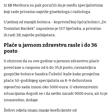
Iz KB Merkura su pak poručili da je među specijalistima
koji rade privatno najviše ginekologa i radiologa.
U jednoj od manjih bolnica - koprivničkoj Općoj bolnici „Dr.
Tomislav Bardek“ zaposleno je 157 liječnika, a privatno
ih radi 28, najviše psihijatara.
Plaće u javnom zdravstvu rasle i do 36
posto
S obzirom da su ove godine u javnom zdravstvu plaće
povećane u rasponu od 6 do 35,8 posto, ravnateljica
gospićke bolnice Sandra Čubelić kaže kako prosječna
plaća 50-godišnjeg specijalista sa 8-9 dežurstava
mjesečno sada iznosi oko 5000 eura. U ekstenzivnim
situacijama dogodi se i da netko zaradi 9000 eura, ali to je
izvanredno, dodaje.
Šefovi odjela imaju manje koeficijente od