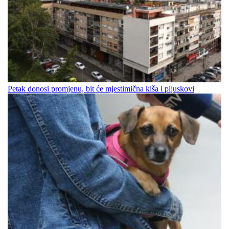
Petak donosi promjenu, bit će mjestimična kiša i pljuskovi