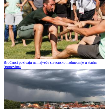
Brođanci pozivaju na najveće slavonsko nadmetanje u starim
športovima