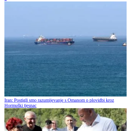
Iran: Postigli smo razumijevanje s Omanom o plovidbi kroz
Hormuški tjesnac