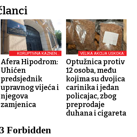
članci
KORUPTIVNA KAZNENA
VELIKA AKCIJA USKOKA:
DJELA
Afera Hipodrom:
Optužnica protiv
Uhićen
12 osoba, među
predsjednik
kojima su dvojica
upravnog vijeća i
carinika i jedan
njegova
policajac, zbog
zamjenica
preprodaje
duhana i cigareta