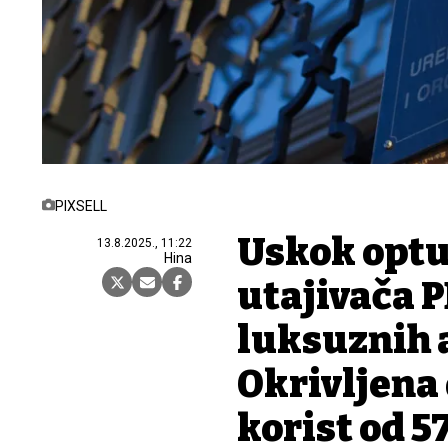
PIXSELL
Uskok optu
13.8.2025., 11:22
Hina
utajivača 
luksuznih 
Okrivljena
korist od 5