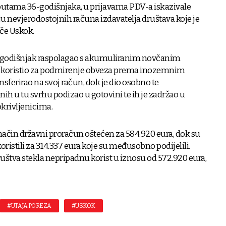
utama 36-godišnjaka, u prijavama PDV-a iskazivale
u nevjerodostojnih računa izdavatelja društava koje je
iče Uskok.
6-godišnjak raspolagao s akumuliranim novčanim
ca koristio za podmirenje obveza prema inozemnim
nsferirao na svoj račun, dok je dio osobno te
h u tu svrhu podizao u gotovini te ih je zadržao u
okrivljenicima.
 način državni proračun oštećen za 584.920 eura, dok su
oristili za 314.337 eura koje su međusobno podijelili.
ruštva stekla nepripadnu korist u iznosu od 572.920 eura,
#UTAJA POREZA
#USKOK