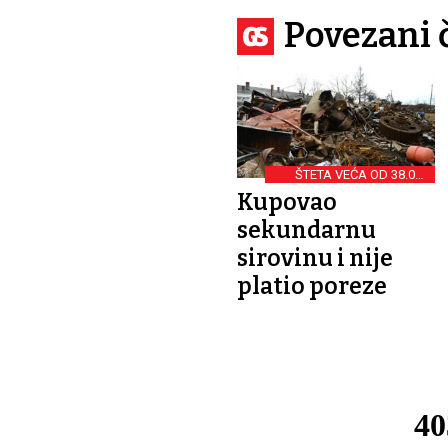
Povezani 
ŠTETA VEĆA OD 38.000
EURA
Kupovao
sekundarnu
sirovinu i nije
platio poreze