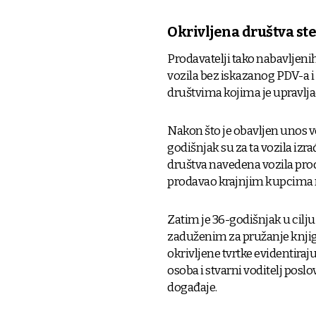
Okrivljena društva ste
Prodavatelji tako nabavljeni
vozila bez iskazanog PDV-a i
društvima kojima je upravlj
Nakon što je obavljen unos vo
godišnjak su za ta vozila izra
društva navedena vozila pro
prodavao krajnjim kupcima 
Zatim je 36-godišnjak u cil
zaduženim za pružanje knji
okrivljene tvrtke evidentira
osoba i stvarni voditelj posl
događaje.