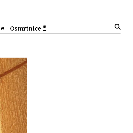
ne
Osmrtnice