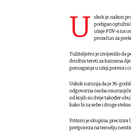
U
skok je, nakon p
podigao optužnicu
utaje PDV-a na uv
proračun za preko
Tužiteljstvo je izvijestilo da
društva tereti za kaznena dje
pomaganja u utaji poreza i c
Uskok sumnja da je 36-godišnj
odgovorna osoba osumnjičenog
od kojih su dvije također o
kako bi za sebe i druge stek
Pritom je skupina, precizir
pretporeza na temelju neist