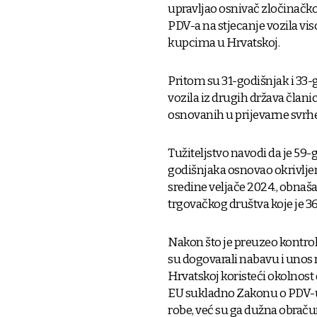
upravljao osnivač zločinačk
PDV-a na stjecanje vozila vi
kupcima u Hrvatskoj.
Pritom su 31-godišnjak i 33
vozila iz drugih država član
osnovanih u prijevarne svrhe
Tužiteljstvo navodi da je 5
godišnjaka osnovao okrivljen
sredine veljače 2024., obnaša
trgovačkog društva koje je 3
Nakon što je preuzeo kontro
su dogovarali nabavu i unos r
Hrvatskoj koristeći okolnost 
EU sukladno Zakonu o PDV-u 
robe, već su ga dužna obračuna