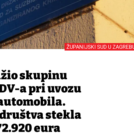
ŽUPANIJSKI SUD U ZAGREB
žio skupinu
PDV-a pri uvozu
automobila.
 društva stekla
72.920 eura