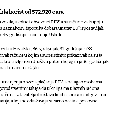
kla korist od 572.920 eura
h vozila, ujedno i obveznici PDV-a su račune za kupnju
 s naznakom „isporuka dobara unutar EU“ ispostavljali
ao 36-godišnjak, nadodaje Uskok.
zila u Hrvatsku, 36-godišnjak, 31-godišnjak i 33-
đivali račune u kojima su neistinito prikazivali da su ta
dala okrivljenom društvu putem kojeg ih je 36-godišnjak
na domaćem tržištu.
ju umanjenja obveza plaćanja PDV-a nalagao osobama
govodstvenim usluga da u knjigama ulaznih računa
ju račune izdavatelja društava kojih je on sam odgovorna
ovanja, a koji ne odražavaju stvarno nastale poslovne