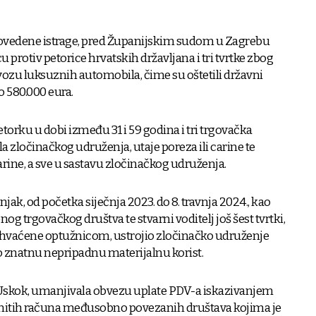
rovedene istrage, pred Županijskim sudom u Zagrebu
 protiv petorice hrvatskih državljana i tri tvrtke zbog
ozu luksuznih automobila, čime su oštetili državni
 580.000 eura.
 petorku u dobi između 31 i 59 godina i tri trgovačka
la zločinačkog udruženja, utaje poreza ili carine te
arine, a sve u sastavu zločinačkog udruženja.
ak, od početka siječnja 2023. do 8. travnja 2024., kao
 trgovačkog društva te stvarni voditelj još šest tvrtki,
buhvaćene optužnicom, ustrojio zločinačko udruženje
ao znatnu nepripadnu materijalnu korist.
a Uskok, umanjivala obvezu uplate PDV-a iskazivanjem
initih računa međusobno povezanih društava kojima je