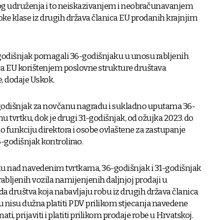
og udruženja i to neiskazivanjem i neobračunavanjem
soke klase iz drugih država članica EU prodanih krajnjim
-godišnjak pomagali 36-godišnjaku u unosu rabljenih
ica EU korištenjem poslovne strukture društava
, dodaje Uskok.
9-godišnjak za novčanu nagradu i sukladno uputama 36-
u tvrtku, dok je drugi 31-godišnjak, od ožujka 2023. do
o funkciju direktora i osobe ovlaštene za zastupanje
6-godišnjak kontrolirao.
lu nad navedenim tvrtkama, 36-godišnjak i 31-godišnjak
abljenih vozila namijenjenih daljnjoj prodaji u
da društva koja nabavljaju robu iz drugih država članica
nisu dužna platiti PDV prilikom stjecanja navedene
ti, prijaviti i platiti prilikom prodaje robe u Hrvatskoj.