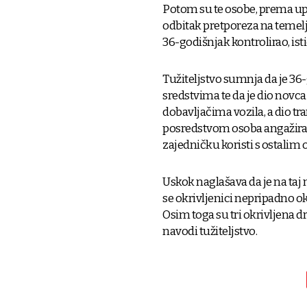
Potom su te osobe, prema up
odbitak pretporeza na temelj
36-godišnjak kontrolirao, ist
Tužiteljstvo sumnja da je 3
sredstvima te da je dio nov
dobavljačima vozila, a dio tra
posredstvom osoba angažirani
zajedničku koristi s ostalim 
Uskok naglašava da je na taj
se okrivljenici nepripadno ok
Osim toga su tri okrivljena d
navodi tužiteljstvo.