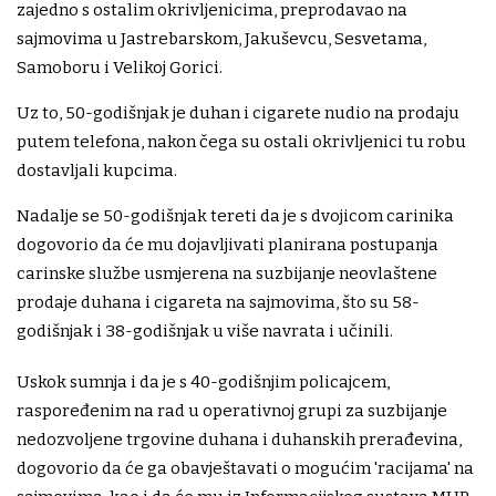
zajedno s ostalim okrivljenicima, preprodavao na
sajmovima u Jastrebarskom, Jakuševcu, Sesvetama,
Samoboru i Velikoj Gorici.
Uz to, 50-godišnjak je duhan i cigarete nudio na prodaju
putem telefona, nakon čega su ostali okrivljenici tu robu
dostavljali kupcima.
Nadalje se 50-godišnjak tereti da je s dvojicom carinika
dogovorio da će mu dojavljivati planirana postupanja
carinske službe usmjerena na suzbijanje neovlaštene
prodaje duhana i cigareta na sajmovima, što su 58-
godišnjak i 38-godišnjak u više navrata i učinili.
Uskok sumnja i da je s 40-godišnjim policajcem,
raspoređenim na rad u operativnoj grupi za suzbijanje
nedozvoljene trgovine duhana i duhanskih prerađevina,
dogovorio da će ga obavještavati o mogućim 'racijama' na