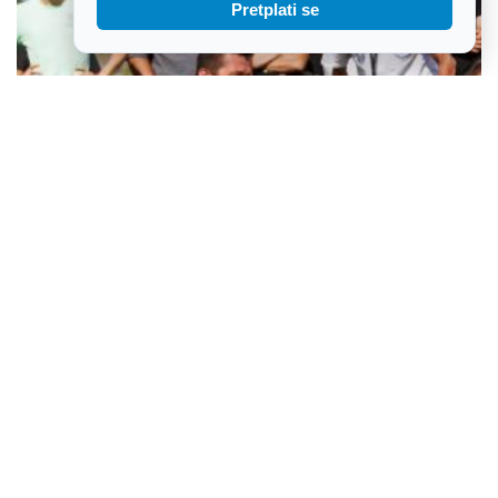
Pretplati se
Brođanci pozivaju na najveće slavonsko nadmetanje u starim
športovima