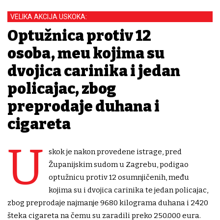
VELIKA AKCIJA USKOKA:
Optužnica protiv 12
osoba, među kojima su
dvojica carinika i jedan
policajac, zbog
preprodaje duhana i
cigareta
U
skok je nakon provedene istrage, pred
Županijskim sudom u Zagrebu, podigao
optužnicu protiv 12 osumnjičenih, među
kojima su i dvojica carinika te jedan policajac,
zbog preprodaje najmanje 9680 kilograma duhana i 2420
šteka cigareta na čemu su zaradili preko 250.000 eura.