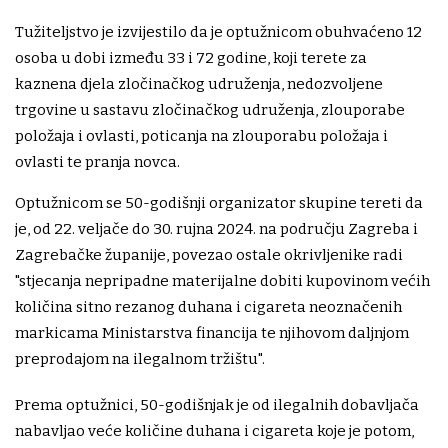
Tužiteljstvo je izvijestilo da je optužnicom obuhvaćeno 12
osoba u dobi između 33 i 72 godine, koji terete za
kaznena djela zločinačkog udruženja, nedozvoljene
trgovine u sastavu zločinačkog udruženja, zlouporabe
položaja i ovlasti, poticanja na zlouporabu položaja i
ovlasti te pranja novca.
Optužnicom se 50-godišnji organizator skupine tereti da
je, od 22. veljače do 30. rujna 2024. na području Zagreba i
Zagrebačke županije, povezao ostale okrivljenike radi
"stjecanja nepripadne materijalne dobiti kupovinom većih
količina sitno rezanog duhana i cigareta neoznačenih
markicama Ministarstva financija te njihovom daljnjom
preprodajom na ilegalnom tržištu".
Prema optužnici, 50-godišnjak je od ilegalnih dobavljača
nabavljao veće količine duhana i cigareta koje je potom,