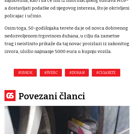
sajmovima, kao i da će mu iz Informacijskog sustava MUP-
a dostavljati podatke od njegovog interesa, što je okrivljeni
policajac i učinio.
Osim toga, 50-godišnjaka terete da je od novca dobivenog
nedozvoljenom trgovinom duhana, u cilju da zametne
trag i neistinito prikaže da taj novac proizlazi iz zakonitog
izvora, uložio najmanje 5000 eura u kupnju vozila.
#USKOK
#ŠVERC
#DUHAN
#CIGARETE
Povezani članci