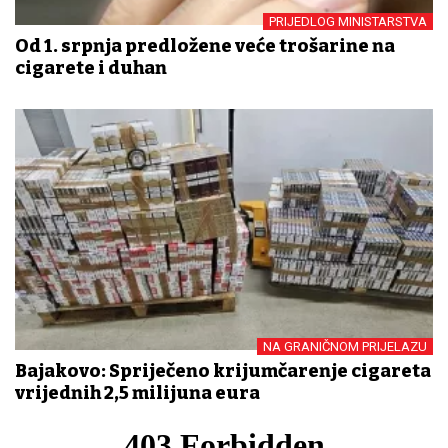
PRIJEDLOG MINISTARSTVA
Od 1. srpnja predložene veće trošarine na
cigarete i duhan
NA GRANIČNOM PRIJELAZU
Bajakovo: Spriječeno krijumčarenje cigareta
vrijednih 2,5 milijuna eura