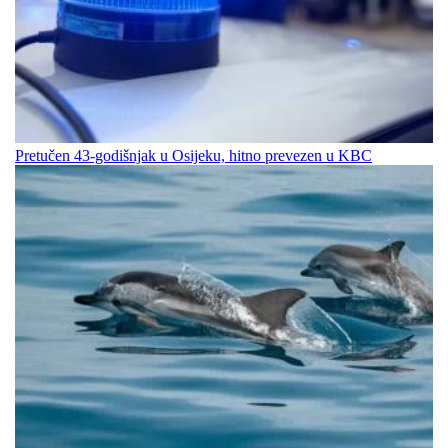
Pretučen 43-godišnjak u Osijeku, hitno prevezen u KBC