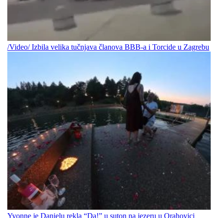
/Video/ Izbila velika tučnjava članova BBB-a i Torcide u Zagrebu
Yvonne je Danielu rekla “Da!” u suton na jezeru u Orahovici