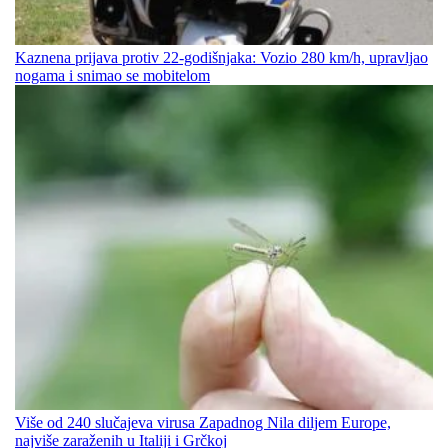
Kaznena prijava protiv 22-godišnjaka: Vozio 280 km/h, upravljao
nogama i snimao se mobitelom
Više od 240 slučajeva virusa Zapadnog Nila diljem Europe,
najviše zaraženih u Italiji i Grčkoj