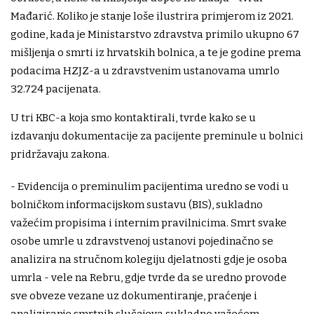
Mađarić. Koliko je stanje loše ilustrira primjerom iz 2021.
godine, kada je Ministarstvo zdravstva primilo ukupno 67
mišljenja o smrti iz hrvatskih bolnica, a te je godine prema
podacima HZJZ-a u zdravstvenim ustanovama umrlo
32.724 pacijenata.
U tri KBC-a koja smo kontaktirali, tvrde kako se u
izdavanju dokumentacije za pacijente preminule u bolnici
pridržavaju zakona.
- Evidencija o preminulim pacijentima uredno se vodi u
bolničkom informacijskom sustavu (BIS), sukladno
važećim propisima i internim pravilnicima. Smrt svake
osobe umrle u zdravstvenoj ustanovi pojedinačno se
analizira na stručnom kolegiju djelatnosti gdje je osoba
umrla - vele na Rebru, gdje tvrde da se uredno provode
sve obveze vezane uz dokumentiranje, praćenje i
analiziranje smrtnih slučajeva sukladno važećem