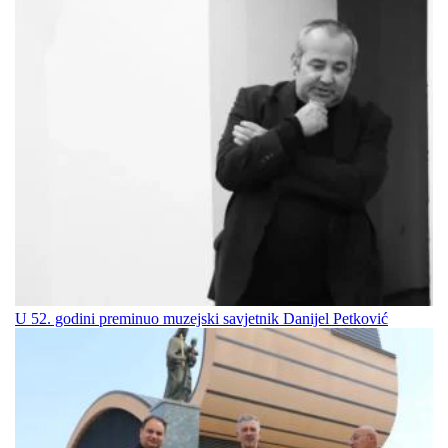
U 52. godini preminuo muzejski savjetnik Danijel Petković