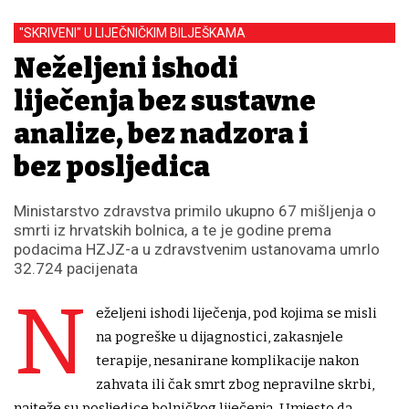
"SKRIVENI" U LIJEČNIČKIM BILJEŠKAMA
Neželjeni ishodi
liječenja bez sustavne
analize, bez nadzora i
bez posljedica
Ministarstvo zdravstva primilo ukupno 67 mišljenja o
smrti iz hrvatskih bolnica, a te je godine prema
podacima HZJZ-a u zdravstvenim ustanovama umrlo
32.724 pacijenata
N
eželjeni ishodi liječenja, pod kojima se misli
na pogreške u dijagnostici, zakasnjele
terapije, nesanirane komplikacije nakon
zahvata ili čak smrt zbog nepravilne skrbi,
najteže su posljedice bolničkog liječenja. Umjesto da