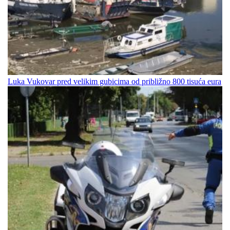
Luka Vukovar pred velikim gubicima od približno 800 tisuća eura