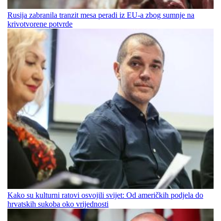
Rusija zabranila tranzit mesa peradi iz EU-a zbog sumnje na
krivotvorene potvrde
Kako su kulturni ratovi osvojili svijet: Od američkih podjela do
hrvatskih sukoba oko vrijednosti