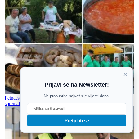
×
Prijavi se na Newsletter!
Ne propustite najvažnije vijesti dana.
Petnaestak kuhara u Crkvarima pripremat će jela kakva su
spremale naše bake
Pretplati se