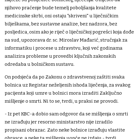
njihovo praćenje bude temelj poboljšanja kvalitete
medicinske skrbi, oni ostaju "skriveni" u liječničkim
bilješkama, bez sustavne analize, bez nadzora, bez
posljedica, osim ako je riječ o liječničkoj pogrešci koja dođe
na sud, upozorava dr. sc. Miroslav Mađarić, stručnjak za
informatiku i procese u zdravstvu, koji već godinama
analizira probleme u provedbi ključnih zakonskih
odredaba u bolničkom sustavu.
On podsjeća da po Zakonu o zdravstvenoj zaštiti svaka
bolnica uz Registar neželjenih ishoda liječenja, za svakog
pacijenta koji umre u bolnici mora izraditi Zaključno
mišljenje o smrti. Ni to se, tvrdi, u praksi ne provodi.
- Iz pet KBC-a dobio sam odgovor da se mišljenja o smrti
ne izrađuju jer resorno ministarstvo nije izradilo
propisani obrazac. Zato neke bolnice izrađuju vlastite
obrasce, a neke ta mišljenja uopće ne izdaju - tvrdi