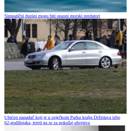
Simpatični dupini mogu biti opasni morski predatori
Uhićen napadač koji je u osječkom Parku kralja Držislava izbo
62-godišnjaka, tereti ga se za pokušaj ubojstva