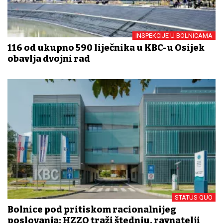
INSPEKCIJE U BOLNICAMA
116 od ukupno 590 liječnika u KBC-u Osijek
obavlja dvojni rad
STATUS QUO
Bolnice pod pritiskom racionalnijeg
poslovanja: HZZO traži štednju, ravnatelji