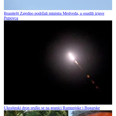
Branitelji Zajedno podržali ministra Medveda, a osudili izjave
Pupovca
Ukrajinski dron srušio se na granici Rumunjske i Bugarske