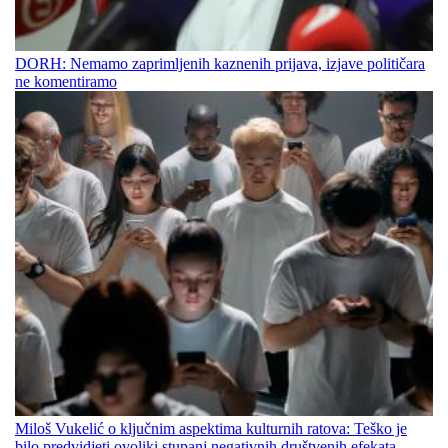
DORH: Nemamo zaprimljenih kaznenih prijava, izjave političara
ne komentiramo
Miloš Vukelić o ključnim aspektima kulturnih ratova: Teško je
bilo predvidjeti ovoliki stupanj negativnih društvenih efekata